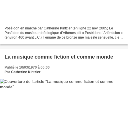
Poséidon en marche par Catherine Kintzler (en ligne 22 nov. 2005) Le
Poséidon du musée archéologique d’Athènes, dit « Poséidon d’Artémision »
(environ 460 avant J.C.) Il émane de ce bronze une majesté sensuelle, c’est
bien le corps d’un dieu 1. Il est...
La musique comme fiction et comme monde
Publié le 10/03/1970 à 00:00
Par
Catherine Kintzler