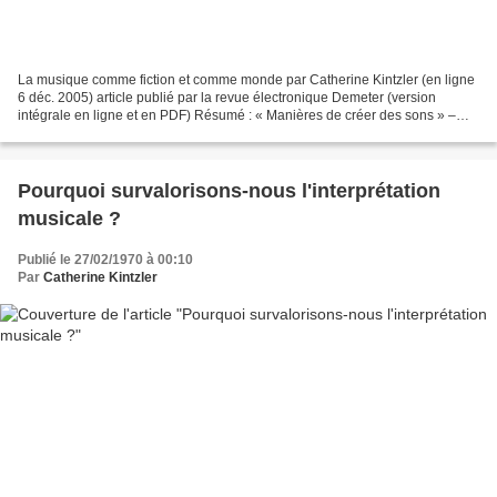
La musique comme fiction et comme monde par Catherine Kintzler (en ligne
6 déc. 2005) article publié par la revue électronique Demeter (version
intégrale en ligne et en PDF) Résumé : « Manières de créer des sons » –
oui, il y en a sans doute une infinité...
Pourquoi survalorisons-nous l'interprétation
musicale ?
Publié le 27/02/1970 à 00:10
Par
Catherine Kintzler