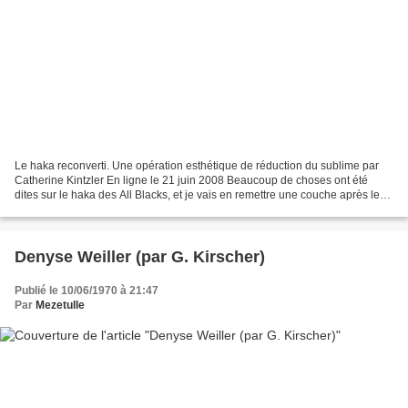
Le haka reconverti. Une opération esthétique de réduction du sublime par
Catherine Kintzler En ligne le 21 juin 2008 Beaucoup de choses ont été
dites sur le haka des All Blacks, et je vais en remettre une couche après le
match du 6 octobre 2007 à Cardiff...
Denyse Weiller (par G. Kirscher)
Publié le 10/06/1970 à 21:47
Par
Mezetulle