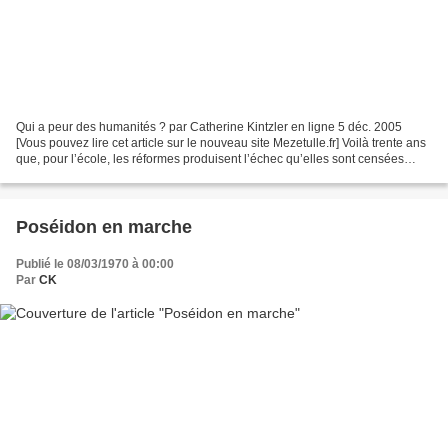
Qui a peur des humanités ? par Catherine Kintzler en ligne 5 déc. 2005
[Vous pouvez lire cet article sur le nouveau site Mezetulle.fr] Voilà trente ans
que, pour l’école, les réformes produisent l’échec qu’elles sont censées
corriger. Et à chaque fois...
Poséidon en marche
Publié le 08/03/1970 à 00:00
Par
CK