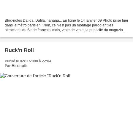
Bloc-notes Dalida, Dalila, nanana... En ligne le 14 janvier 09 Photo prise hier
dans le métro parisien : Non, ce n'est pas un montage parodiant les
attractions du Stade français, mais, vraie de vraie, la publicité du magazine
Télérama qui fleurit en ce...
Ruck'n Roll
Publié le 02/11/2008 à 22:04
Par
Mezetulle