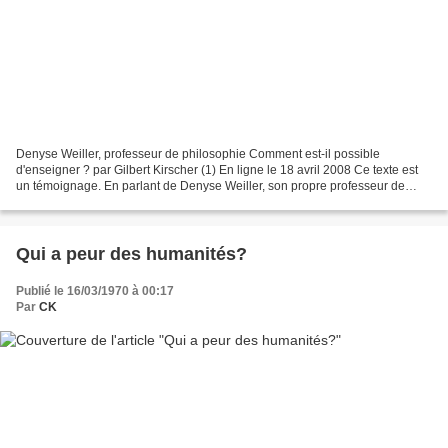
Denyse Weiller, professeur de philosophie Comment est-il possible
d'enseigner ? par Gilbert Kirscher (1) En ligne le 18 avril 2008 Ce texte est
un témoignage. En parlant de Denyse Weiller, son propre professeur de
philosophie, en rassemblant ses souvenirs...
Qui a peur des humanités?
Publié le 16/03/1970 à 00:17
Par
CK