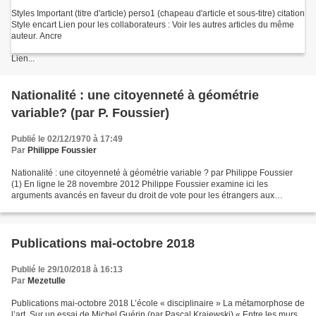
Styles Important (titre d'article) perso1 (chapeau d'article et sous-titre) citation
Style encart Lien pour les collaborateurs : Voir les autres articles du même
auteur. Ancre
Lien...
Nationalité : une citoyenneté à géométrie
variable? (par P. Foussier)
Publié le 02/12/1970 à 17:49
Par
Philippe Foussier
Nationalité : une citoyenneté à géométrie variable ? par Philippe Foussier
(1) En ligne le 28 novembre 2012 Philippe Foussier examine ici les
arguments avancés en faveur du droit de vote pour les étrangers aux
élections locales, mais il en fait aussi...
Publications mai-octobre 2018
Publié le 29/10/2018 à 16:13
Par
Mezetulle
Publications mai-octobre 2018 L’école « disciplinaire » La métamorphose de
l’art. Sur un essai de Michel Guérin (par Pascal Krajewski) « Entre les murs