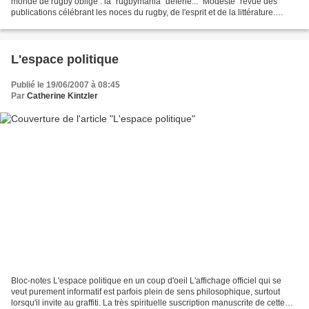
monde de rugby oblige : la "rugbymania" déferle... "Modeste" revue des
publications célébrant les noces du rugby, de l'esprit et de la littérature.
Mezetulle s'intéresse depuis longtemps...
L'espace politique
Publié le 19/06/2007 à 08:45
Par
Catherine Kintzler
Bloc-notes L'espace politique en un coup d'oeil L'affichage officiel qui se
veut purement informatif est parfois plein de sens philosophique, surtout
lorsqu'il invite au graffiti. La très spirituelle suscription manuscrite de cette