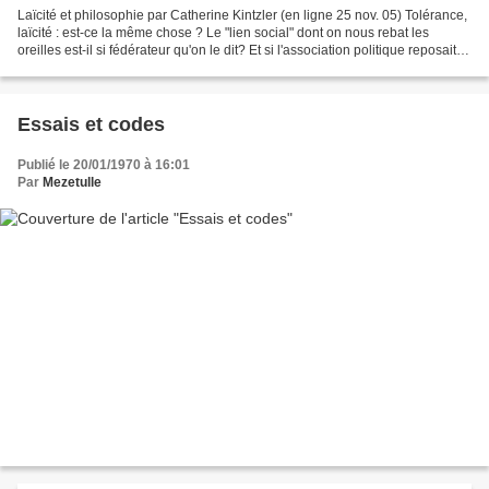
Laïcité et philosophie par Catherine Kintzler (en ligne 25 nov. 05) Tolérance,
laïcité : est-ce la même chose ? Le "lien social" dont on nous rebat les
oreilles est-il si fédérateur qu'on le dit? Et si l'association politique reposait
au contraire sur...
Essais et codes
Publié le 20/01/1970 à 16:01
Par
Mezetulle