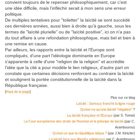
convient toujours de le repenser philosophiquement, car c’est
une idée difficile, mais l’infléchir serait à mon sens une erreur
politique.
De multiples tentatives pour "toiletter" la laïcité se sont succédé
ces dernières années, aussi bien à droite qu'à gauche, sous les
termes de "laïcité plurielle" ou de "laïcité positive", ici on n'a pas
du tout affaire à une refondation philosophique, mais bel et bien à
une remise en cause.
Par ailleurs, les rapports entre la laïcité et l'Europe sont
compliqués, d'une part l'idéologie dominante en Europe
s'apparente à celle d'une "religion de la religion" et accrédite
l'idée que la cité a pour modèle le lien religieux, d'autre part on
constate que certaines décisions renforcent au contraire la laïcité
et soulignent la portée constitutionnelle de la laïcité dans la
République française.
[
Haut de la page
]
Plus sur ce blog
Laïcité : Sarkozy franchit la ligne rouge
Qu'est-ce qu'une laïcité "négative"
?
La laïcité française et l'Europe
(par S. Tomei)
La Cour européenne des droits de l'homme et le principe de laïcité
(par C.
Arambourou)
Qu'est-ce que la république laïque ?
(par J.M. Kintzler)
La laïcité face aux libertés religieuses
par C. Arambourou