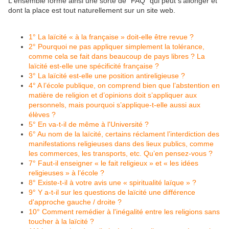
L'ensemble forme ainsi une sorte de "FAQ" qui peut s'allonger et
dont la place est tout naturellement sur un site web.
1° La laïcité « à la française » doit-elle être revue ?
2° Pourquoi ne pas appliquer simplement la tolérance,
comme cela se fait dans beaucoup de pays libres ? La
laïcité est-elle une spécificité française ?
3° La laïcité est-elle une position antireligieuse ?
4° A l’école publique, on comprend bien que l’abstention en
matière de religion et d’opinions doit s’appliquer aux
personnels, mais pourquoi s’applique-t-elle aussi aux
élèves ?
5° En va-t-il de même à l'Université ?
6° Au nom de la laïcité, certains réclament l’interdiction des
manifestations religieuses dans des lieux publics, comme
les commerces, les transports, etc. Qu’en pensez-vous ?
7° Faut-il enseigner « le fait religieux » et « les idées
religieuses » à l’école ?
8° Existe-t-il à votre avis une « spiritualité laïque » ?
9° Y a-t-il sur les questions de laïcité une différence
d'approche gauche / droite ?
10° Comment remédier à l'inégalité entre les religions sans
toucher à la laïcité ?