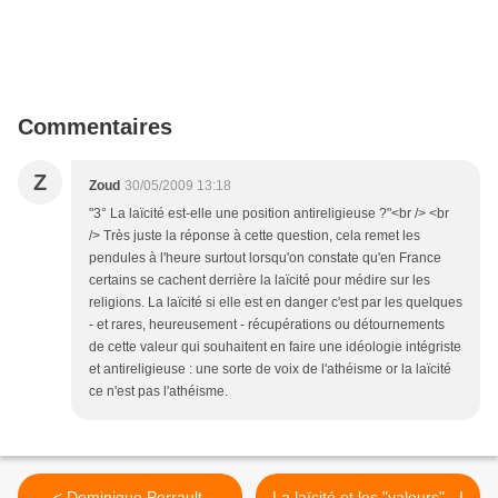
Commentaires
Z
Zoud
30/05/2009 13:18
"3° La laïcité est-elle une position antireligieuse ?"<br /> <br
/> Très juste la réponse à cette question, cela remet les
pendules à l'heure surtout lorsqu'on constate qu'en France
certains se cachent derrière la laïcité pour médire sur les
religions. La laïcité si elle est en danger c'est par les quelques
- et rares, heureusement - récupérations ou détournements
de cette valeur qui souhaitent en faire une idéologie intégriste
et antireligieuse : une sorte de voix de l'athéisme or la laïcité
ce n'est pas l'athéisme.
< Dominique Perrault,
La laïcité et les "valeurs" - I