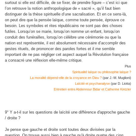
surtout si elle est difficile, de se fixer, de prendre figure – c’est ici que
l’on retrouve la notion anthropologique de « sacré », qu’il faut bien
distinguer de la thèse spirituelle d’une sacralisation. Et en ce sens-là,
on peut dire que la pensée laïque, comme toute pensée, éprouve ce
besoin. Les symboles et rites républicains ne sont pas des choses
futiles. Lorsqu’on se marie, lorsqu’on nomme un enfant, lorsqu’on
conduit des funérailles, lorsqu’on célèbre une cérémonie ou que la
nation est représentée, il est absolument nécessaire d’accomplir des
gestes rituels, de prononcer des paroles fortes et il me semble
important de ne pas négliger cet aspect auquel la Révolution française
a consacré une réflexion elle-même critique.
Plus
Spiritualité laïque ou philosophie laïque ?
La moralité dépend-elle de la croyance en Dieu ?
(par J.-M. Muglioni)
Laïcité et psychanalyse
(par D. Liotta)
Entretien entre Abdennour Bidar et Catherine Kintzler
9° Y a-t-il sur les questions de laïcité une différence d'approche gauche
/ droite ?
Je pense que gauche et droite sont toutes deux divisées par la
question. On trouve aussi bien à gauche qu'à droite quatre des cinq