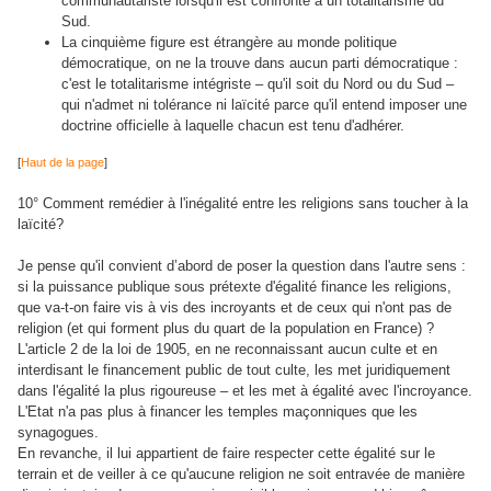
communautariste lorsqu'il est confronté à un totalitarisme du
Sud.
La cinquième figure est étrangère au monde politique
démocratique, on ne la trouve dans aucun parti démocratique :
c'est le totalitarisme intégriste – qu'il soit du Nord ou du Sud –
qui n'admet ni tolérance ni laïcité parce qu'il entend imposer une
doctrine officielle à laquelle chacun est tenu d'adhérer.
[
Haut de la page
]
10° Comment remédier à l'inégalité entre les religions sans toucher à la
laïcité?
Je pense qu'il convient d’abord de poser la question dans l'autre sens :
si la puissance publique sous prétexte d'égalité finance les religions,
que va-t-on faire vis à vis des incroyants et de ceux qui n'ont pas de
religion (et qui forment plus du quart de la population en France) ?
L'article 2 de la loi de 1905, en ne reconnaissant aucun culte et en
interdisant le financement public de tout culte, les met juridiquement
dans l'égalité la plus rigoureuse – et les met à égalité avec l'incroyance.
L'Etat n'a pas plus à financer les temples maçonniques que les
synagogues.
En revanche, il lui appartient de faire respecter cette égalité sur le
terrain et de veiller à ce qu'aucune religion ne soit entravée de manière