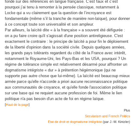
fondé sur des références en langue française. C’est faux et c’est
pourquoi j’ai tenu à remonter à la pensée classique, notamment à
Locke qui a vu clairement que la question de l’incroyance est
fondamentale (même s’il la tranche de manière non-laïque), pour donner
à ce concept toute son universalité et son ampleur.
Par ailleurs, la laïcité dite « à la française » a souvent été défigurée :
on a pu faire croire qu'il s'agissait d'une position antireligieuse. C'est
exactement le contraire : le principe de laïcité a pour fin le déploiement
de la liberté d'opinion dans la société civile. Depuis quelques années,
les grands pays tolérants regardent du côté de la France avec intérêt,
notamment le Royaume-Uni, les Pays-Bas et les USA, pourquoi ? Un
régime de tolérance simple est relativement désarmé pour affronter un
dogmatisme intégriste « dur » à prétention hégémonique (qui ne
supporte pas autre chose que lui-même). La laïcité est beaucoup mieux
armée parce qu'elle n'accorde a priori aucune reconnaissance politique
aux communautés de croyance, et qu'elle fonde l'association politique
sur une base qui ne requiert aucune profession de foi. Même le lien
politique n'a pas besoin d'un acte de foi en régime laïque.
[
Haut de la page
]
Plus
Secularism and French Politics
Etat de droit et dogmatisme intégriste
(par J.-M. Kintzler)