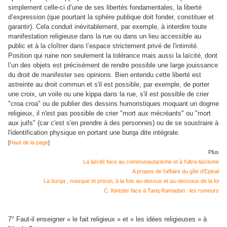
simplement celle-ci d’une de ses libertés fondamentales, la liberté
d’expression (que pourtant la sphère publique doit fonder, constituer et
garantir). Cela conduit inévitablement, par exemple, à interdire toute
manifestation religieuse dans la rue ou dans un lieu accessible au
public et à la cloîtrer dans l’espace strictement privé de l'intimité.
Position qui ruine non seulement la tolérance mais aussi la laïcité, dont
l’un des objets est précisément de rendre possible une large jouissance
du droit de manifester ses opinions. Bien entendu cette liberté est
astreinte au droit commun et s'il est possible, par exemple, de porter
une croix, un voile ou une kippa dans la rue, s'il est possible de crier
"croa croa" ou de publier des dessins humoristiques moquant un dogme
religieux, il n'est pas possible de crier "mort aux mécréants" ou "mort
aux juifs" (car c'est s'en prendre à des personnes) ou de se soustraire à
l'identification physique en portant une burqa dite intégrale.
[
Haut de la page
]
Plus
La laïcité face au communautarisme et à l'ultra-laïcisme
A propos de l'affaire du gîte d'Epinal
La
burqa
, masque et prison, à la fois au-dessus et au-dessous de la loi
C. Kintzler face à Tariq Ramadan : les rumeurs
7° Faut-il enseigner « le fait religieux » et « les idées religieuses » à