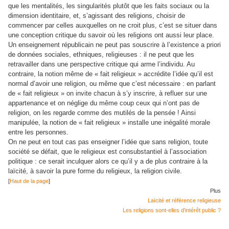
que les mentalités, les singularités plutôt que les faits sociaux ou la
dimension identitaire, et, s’agissant des religions, choisir de
commencer par celles auxquelles on ne croit plus, c’est se situer dans
une conception critique du savoir où les religions ont aussi leur place.
Un enseignement républicain ne peut pas souscrire à l’existence a priori
de données sociales, ethniques, religieuses : il ne peut que les
retravailler dans une perspective critique qui arme l’individu. Au
contraire, la notion même de « fait religieux » accrédite l’idée qu’il est
normal d’avoir une religion, ou même que c’est nécessaire : en parlant
de « fait religieux » on invite chacun à s’y inscrire, à refluer sur une
appartenance et on néglige du même coup ceux qui n’ont pas de
religion, on les regarde comme des mutilés de la pensée ! Ainsi
manipulée, la notion de « fait religieux » installe une inégalité morale
entre les personnes.
On ne peut en tout cas pas enseigner l’idée que sans religion, toute
société se défait, que le religieux est consubstantiel à l’association
politique : ce serait inculquer alors ce qu’il y a de plus contraire à la
laïcité, à savoir la pure forme du religieux, la religion civile.
[
Haut de la page
]
Plus
Laïcité et référence religieuse
Les religions sont-elles d'intérêt public ?