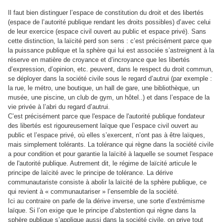
Il faut bien distinguer l’espace de constitution du droit et des libertés
(espace de l’autorité publique rendant les droits possibles) d’avec celui
de leur exercice (espace civil ouvert au public et espace privé). Sans
cette distinction, la laïcité perd son sens : c’est précisément parce que
la puissance publique et la sphère qui lui est associée s’astreignent à la
réserve en matière de croyance et d’incroyance que les libertés
d’expression, d’opinion, etc. peuvent, dans le respect du droit commun,
se déployer dans la société civile sous le regard d’autrui (par exemple :
la rue, le métro, une boutique, un hall de gare, une bibliothèque, un
musée, une piscine, un club de gym, un hôtel..) et dans l’espace de la
vie privée à l’abri du regard d’autrui.
C’est précisément parce que l'espace de l'autorité publique fondateur
des libertés est rigoureusement laïque que l’espace civil ouvert au
public et l’espace privé, où elles s’exercent, n’ont pas à être laïques,
mais simplement tolérants. La tolérance qui règne dans la société civile
a pour condition et pour garantie la laïcité à laquelle se soumet l'espace
de l'autorité publique. Autrement dit, le régime de laïcité articule le
principe de laïcité avec le principe de tolérance. La dérive
communautariste consiste à abolir la laïcité de la sphère publique, ce
qui revient à « communautariser » l’ensemble de la société.
Ici au contraire on parle de la dérive inverse, une sorte d’extrémisme
laïque. Si l’on exige que le principe d’abstention qui règne dans la
sphère publique s’applique aussi dans la société civile, on prive tout