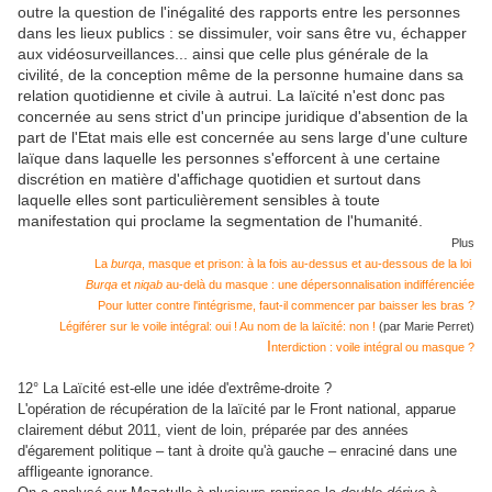
outre la question de l'inégalité des rapports entre les personnes
dans les lieux publics : se dissimuler, voir sans être vu, échapper
aux vidéosurveillances... ainsi que celle plus générale de la
civilité, de la conception même de la personne humaine dans sa
relation quotidienne et civile à autrui. La laïcité n'est donc pas
concernée au sens strict d'un principe juridique d'absention de la
part de l'Etat mais elle est concernée au sens large d'une culture
laïque dans laquelle les personnes s'efforcent à une certaine
discrétion en matière d'affichage quotidien et surtout dans
laquelle elles sont particulièrement sensibles à toute
manifestation qui proclame la segmentation de l'humanité.
Plus
La
burqa
, masque et prison: à la fois au-dessus et au-dessous de la loi
Burqa
et
niqab
au-delà du masque : une dépersonnalisation indifférenciée
Pour lutter contre l'intégrisme, faut-il commencer par baisser les bras ?
Légiférer sur le voile intégral: oui ! Au nom de la laïcité: non !
(par Marie Perret)
I
nterdiction : voile intégral ou masque ?
12° La Laïcité est-elle une idée d'extrême-droite ?
L'opération de récupération de la laïcité par le Front national, apparue
clairement début 2011, vient de loin, préparée par des années
d'égarement politique – tant à droite qu'à gauche – enraciné dans une
affligeante ignorance.