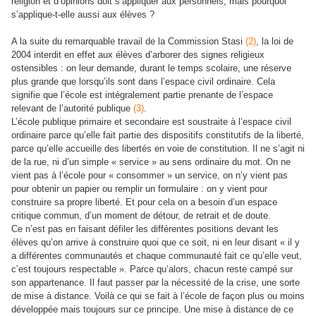
religion et d’opinions doit s’appliquer aux personnels, mais pourquoi
s’applique-t-elle aussi aux élèves ?
A la suite du remarquable travail de la Commission Stasi
(2)
, la loi de
2004 interdit en effet aux élèves d’arborer des signes religieux
ostensibles : on leur demande, durant le temps scolaire, une réserve
plus grande que lorsqu’ils sont dans l’espace civil ordinaire. Cela
signifie que l’école est intégralement partie prenante de l’espace
relevant de l’autorité publique
(3)
.
L’école publique primaire et secondaire est soustraite à l’espace civil
ordinaire parce qu’elle fait partie des dispositifs constitutifs de la liberté,
parce qu’elle accueille des libertés en voie de constitution. Il ne s’agit ni
de la rue, ni d’un simple « service » au sens ordinaire du mot. On ne
vient pas à l’école pour « consommer » un service, on n’y vient pas
pour obtenir un papier ou remplir un formulaire : on y vient pour
construire sa propre liberté. Et pour cela on a besoin d’un espace
critique commun, d’un moment de détour, de retrait et de doute.
Ce n’est pas en faisant défiler les différentes positions devant les
élèves qu’on arrive à construire quoi que ce soit, ni en leur disant « il y
a différentes communautés et chaque communauté fait ce qu’elle veut,
c’est toujours respectable ». Parce qu’alors, chacun reste campé sur
son appartenance. Il faut passer par la nécessité de la crise, une sorte
de mise à distance. Voilà ce qui se fait à l’école de façon plus ou moins
développée mais toujours sur ce principe. Une mise à distance de ce