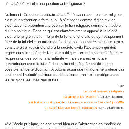
3° La laïcité est-elle une position antireligieuse ?
Nullement. Ce qui est contraire à la laïcité, ce ne sont pas les religions,
c'est leur prétention à faire la loi, à s'imposer comme règles civiles,
c'est aussi la prétention à présenter le lien religieux comme le modèle
du lien politique. Donc ce qui est diamétralement opposé à la laïcité,
c'est une religion civile – faire de la foi une loi civile ou symétriquement
faire de la loi civile un article de foi. Une position antireligieuse « ultra »
consisterait à vouloir étendre à la société civile l'abstention qui doit
régner dans la sphère de l'autorité publique – ce qui reviendrait à limiter
l'expression des opinions à l'intimité – mais cela est en totale
contradiction avec la laïcité dont la fin est précisément de rendre
possible la liberté d'opinion. Ajoutons aussi que la laïcité ne protège pas
seulement l’autorité publique du cléricalisme, mais elle protège aussi
les religions les unes des autres !
Plus
Laïcité et référence religieuse
La laïcité et les "valeurs"
(par J.M. Muglioni)
Sur le discours du président Obama prononcé au Caire le 4 juin 2009
La laïcité face aux libertés religieuses
par C. Arambourou
4° A l’école publique, on comprend bien que l’abstention en matière de