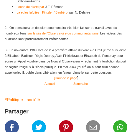
Bottineau-Fuchs
Leçon de clarté par
J.F. Rémond
La et les laïcités : Kintzler / Baubérot
par N. Delattre
2 - On consultera un dossier documentaire très bien fait sur ce travail, avec de
nombreux liens
sur le site de l’Observatoire du communautarisme
. Les vidéos des
auditions sont particulièrement intéressantes.
3 - En novembre 1989, lors de la « première affaire du voile » à Creil, je me suis jointe
à Elisabeth Badinter, Régis Debray, Alain Finkielkraut et Elisabeth de Fontenay pour
écrire un Appel – publié dans Le Nouvel Observateur – réclamant l’interdiction du port
de signes religieux à l’école publique. En mai 2003, j’ai été co-auteur d’un second
appel collectif, publié dans Libération, en faveur d’une loi sur cette question.
]
[
Haut de la page
Accueil
Sommaire
#Politique - société
Partager