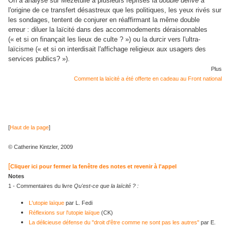
On a analysé sur Mezetulle à plusieurs reprises la
double dérive
à
l'origine de ce transfert désastreux que les politiques, les yeux rivés sur
les sondages, tentent de conjurer en réaffirmant la même double
erreur : diluer la laïcité dans des accommodements déraisonnables
(« et si on finançait les lieux de culte ? ») ou la durcir vers l'ultra-
laïcisme (« et si on interdisait l'affichage religieux aux usagers des
services publics? »).
Plus
Comment la laïcité a été offerte en cadeau au Front national
[
Haut de la page
]
© Catherine Kintzler, 2009
[
Cliquer ici pour fermer la fenêtre des notes et revenir à l'appel
Notes
1 - Commentaires du livre
Qu'est-ce que la laïcité ? :
L'utopie laïque
par L. Fedi
Réflexions sur l'utopie laïque
(CK)
La délicieuse défense du "droit d'être comme ne sont pas les autres"
par E.