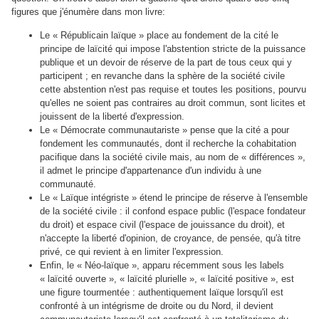
figures que j'énumère dans mon livre:
Le « Républicain laïque » place au fondement de la cité le
principe de laïcité qui impose l'abstention stricte de la puissance
publique et un devoir de réserve de la part de tous ceux qui y
participent ; en revanche dans la sphère de la société civile
cette abstention n'est pas requise et toutes les positions, pourvu
qu'elles ne soient pas contraires au droit commun, sont licites et
jouissent de la liberté d'expression.
Le « Démocrate communautariste » pense que la cité a pour
fondement les communautés, dont il recherche la cohabitation
pacifique dans la société civile mais, au nom de « différences »,
il admet le principe d'appartenance d'un individu à une
communauté.
Le « Laïque intégriste » étend le principe de réserve à l'ensemble
de la société civile : il confond espace public (l'espace fondateur
du droit) et espace civil (l'espace de jouissance du droit), et
n'accepte la liberté d'opinion, de croyance, de pensée, qu'à titre
privé, ce qui revient à en limiter l'expression.
Enfin, le « Néo-laïque », apparu récemment sous les labels
« laïcité ouverte », « laïcité plurielle », « laïcité positive », est
une figure tourmentée : authentiquement laïque lorsqu'il est
confronté à un intégrisme de droite ou du Nord, il devient