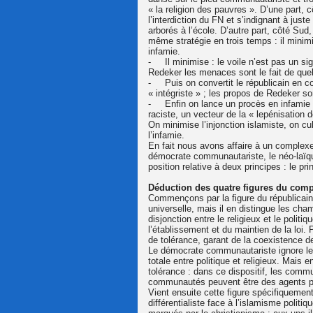
« la religion des pauvres ». D’une part, 
l’interdiction du FN et s’indignant à just
arborés à l’école. D’autre part, côté Sud,
même stratégie en trois temps : il minimi
infamie.
- Il minimise : le voile n’est pas un sig
Redeker les menaces sont le fait de quel
- Puis on convertit le républicain en cou
« intégriste » ; les propos de Redeker so
- Enfin on lance un procès en infamie en
raciste, un vecteur de la « lepénisation d
On minimise l’injonction islamiste, on cu
l’infamie.
En fait nous avons affaire à un complexe c
démocrate communautariste, le néo-laïque 
position relative à deux principes : le pri
Déduction des quatre figures du compl
Commençons par la figure du républicain 
universelle, mais il en distingue les cham
disjonction entre le religieux et le politi
l’établissement et du maintien de la loi. P
de tolérance, garant de la coexistence 
Le démocrate communautariste ignore le p
totale entre politique et religieux. Mais 
tolérance : dans ce dispositif, les commu
communautés peuvent être des agents po
Vient ensuite cette figure spécifiquemen
différentialiste face à l’islamisme politi