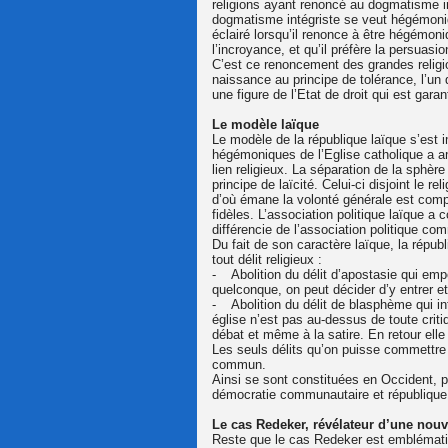
religions ayant renoncé au dogmatisme in
dogmatisme intégriste se veut hégémoniq
éclairé lorsqu’il renonce à être hégémoni
l’incroyance, et qu’il préfère la persuasio
C’est ce renoncement des grandes religi
naissance au principe de tolérance, l’un
une figure de l’Etat de droit qui est ga
Le modèle laïque
Le modèle de la république laïque s’est 
hégémoniques de l’Eglise catholique a ame
lien religieux. La séparation de la sphèr
principe de laïcité. Celui-ci disjoint le re
d’où émane la volonté générale est comp
fidèles. L’association politique laïque a c
différencie de l’association politique co
Du fait de son caractère laïque, la républi
tout délit religieux :
- Abolition du délit d’apostasie qui emp
quelconque, on peut décider d’y entrer et 
- Abolition du délit de blasphème qui in
église n’est pas au-dessus de toute crit
débat et même à la satire. En retour elle
Les seuls délits qu’on puisse commettre à
commun.
Ainsi se sont constituées en Occident, pa
démocratie communautaire et république 
Le cas Redeker, révélateur d’une nouve
Reste que le cas Redeker est emblématique