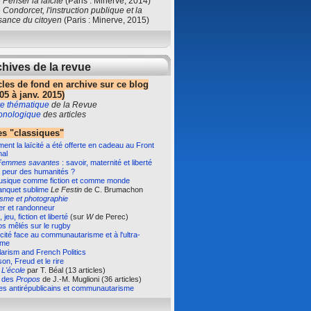
e
Penser la laïcité
(Paris : Minerve, 2014)
e
Condorcet, l'instruction publique et la
sance du citoyen
(Paris : Minerve, 2015)
hives de la revue
cles de fond en archive sur ce blog
05 à janv. 2015)
e thématique
de la Revue
ronologique
des articles
s "classiques"
nt la laïcité a été offerte en cadeau au Front
nal
Femmes savantes
: savoir, maternité et liberté
 peur des humanités ?
usique comme fiction et comme monde
anquet sublime
Le Festin
de C. Brumachon
isme et photographie
er et randonneur
 jeu, fiction et liberté
(sur
W
de Perec)
s mêlés sur le rugby
ïcité face au communautarisme et à l'ultra-
sme
arism and French Politics
on, Freud et le rire
e
L'école
par T. Béal (13 articles)
e des
Propos
de J.-M. Muglioni (36 articles)
es antirépublicains et communautarisme