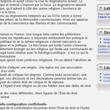
tégriste et ayant choisi la voie du dogmatisme éclairé. Le
ue et entend s’imposer par la force. Le dogmatisme devient
Let
que, qu’il admet à côté des autres religions l’existence de
n à la force.
Pour s'abo
ons au dogmatisme intégriste qui au XVIIe siècle a donné
Cliquer ic
 des piliers de la démocratie communautaire. Ainsi est apparue
rante de la coexistence des libertés et des communautés.
Dro
imposé en France. Une longue lutte contre les prétentions
né les républicains à disjoindre entièrement lien politique et
Règle
e politique et de la sphère religieuse a donné naissance au
Droit
ligieux et le politique. Le lien laïque qui fonde l’union citoyenne
Ce(tte) œu
lètement étranger au lien religieux qui fonde une communauté de
Licence Cr
Commercia
oupé toute relation avec le théologico-politique : c’est ce qui la
mmunautaire.
que ignore toute juridiction religieuse. On en déduit l’abolition de
êche d’abjurer une religion. Une église est une association
Lie
d’en sortir.
terdit de critiquer les dogmes. Comme toute association, une
Liens
Cont
ique, ses décisions et ses déclarations peuvent donner lieu au
La Ch
 jouit du même droit de critique et de réponse.
 l’égard d’une religion ou de ses fidèles sont des délits de droit
r des voies différentes, deux figures de l’Etat de droit :
laïque.
lle configuration conflictuelle
 de la confrontation récurrente entre l’Etat de droit et l’hydre