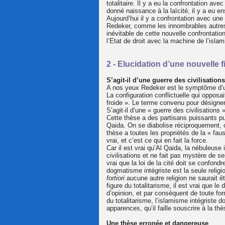
totalitaire. Il y a eu la confrontation av
donné naissance à la laïcité, il y a eu en
Aujourd’hui il y a confrontation avec une n
Redeker, comme les innombrables autres a
inévitable de cette nouvelle confrontation
l’Etat de droit avec la machine de l’isla
2 - Elucidation d’une nouvelle f
S’agit-il d’une guerre des civilisation
A nos yeux Redeker est le symptôme d’une 
La configuration conflictuelle qui opposai
froide ». Le terme convenu pour désigner l
S’agit-il d’une « guerre des civilisations 
Cette thèse a des partisans puissants pu
Qaida. On se diabolise réciproquement, o
thèse a toutes les propriétés de la « faus
vrai, et c’est ce qui en fait la force.
Car il est vrai qu’Al Qaida, la nébuleuse
civilisations et ne fait pas mystère de se
vrai que la loi de la cité doit se confon
dogmatisme intégriste est la seule religi
fortiori
aucune autre religion ne saurait ê
figure du totalitarisme, il est vrai que l
d’opinion, et par conséquent de toute for
du totalitarisme, l’islamisme intégriste 
apparences, qu’il faille souscrire à la thè
Une thèse erronée et dangereuse