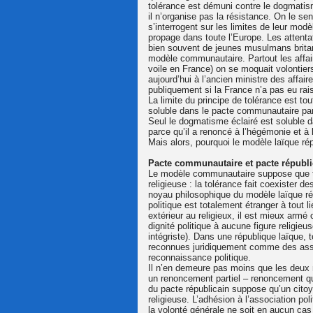
tolérance est démuni contre le dogmatisme
il n’organise pas la résistance. On le se
s’interrogent sur les limites de leur mod
propage dans toute l’Europe. Les attenta
bien souvent de jeunes musulmans britan
modèle communautaire. Partout les affaire
voile en France) on se moquait volontiers
aujourd’hui à l’ancien ministre des affai
publiquement si la France n’a pas eu ra
La limite du principe de tolérance est to
soluble dans le pacte communautaire parc
Seul le dogmatisme éclairé est soluble 
parce qu’il a renoncé à l’hégémonie et à 
Mais alors, pourquoi le modèle laïque répu
Pacte communautaire et pacte républi
Le modèle communautaire suppose que tout
religieuse : la tolérance fait coexister 
noyau philosophique du modèle laïque répu
politique est totalement étranger à tout l
extérieur au religieux, il est mieux armé 
dignité politique à aucune figure religi
intégriste). Dans une république laïque, 
reconnues juridiquement comme des assoc
reconnaissance politique.
Il n’en demeure pas moins que les deux 
un renoncement partiel – renoncement que
du pacte républicain suppose qu’un cit
religieuse. L’adhésion à l’association po
la volonté générale ne soit en aucun ca