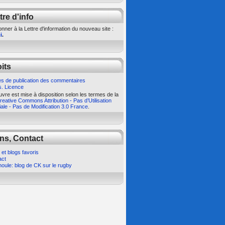
tre d'info
nner à la Lettre d'information du nouveau site :
i
.
its
s de publication des commentaires
s. Licence
vre est mise à disposition selon les termes de la
eative Commons Attribution - Pas d’Utilisation
le - Pas de Modification 3.0 France
.
ns, Contact
 et blogs favoris
act
oule: blog de CK sur le rugby