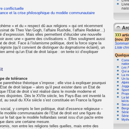
Livr
Livr
re conflictuelle
nais
lérance et la crise philosophique du modèle communautaire
asphème » et du « respect dû aux religions » qui ont récemment
Arc
assinat de Theo Van Gogh, l’affaire Rushdie, l’affaire Redeker…)
rté d’expression. Mais elles permettent d’élucider une nouvelle
333
arti
 voir avec une « guerre des civilisations ». Elles soulignent aussi
(nov. 20
 de droit. Face à l’islamisme politique, dont la force signe la
Sommair
riste (qu’il convient de distinguer du dogmatisme éclairé), un
Liste ch
n armé qu’un Etat de droit laïque : on tente ici d’expliquer
Quelque
Comme
natio
Les 
it
Qui a
La m
pe de tolérance
Un b
e parenthèse théorique s’impose ; elle vise à expliquer pourquoi
Alpin
Jogg
Etat de droit laïque – alors qu’il peut exister dans un Etat de
Sport,
ue l’Etat de droit s’est réalisé dans le monde moderne et
Propo
es disjointes. Dès le XVIIe siècle, les Pays-Bas ont inventé la
La la
, au seuil du XXe siècle s’est constituée en France la figure
laïci
Secul
social, y compris le lien politique, était d’essence religieuse –
Bergs
Séri
 le modèle communautaire de l’Etat de droit est une figure du
Séri
ur le fait que le modèle hollandais serait issu d’un pacte entre
Myth
i que dans une certaine mesure.
omis, non entre les religions telles quelles, mais entre des