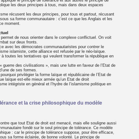
 applique le principe de tolérance et aux autres le principe de
applique les deux principes à tous, mais dans deux espaces
risme récusent les deux principes, pour tous et partout, récusant
 sous sa forme communautaire : c’est ce que les Anglais et les
n ce moment.
ctuel
s permet de nous orienter dans le complexe conflictuel. On voit
ombat sur deux fronts.
liance avec les démocrates communautaristes pour contrer le
risme islamiste, cette alliance est refusée par le néo-laïque.
r à toutes les tentatives qui veulent transformer la république en
« guerre des civilisations », mais une lutte en faveur de l’Etat de
r d’une de ses formes.
 pourquoi privilégier la forme laïque et républicaine de l’Etat de
ue laïque est-elle mieux armée qu’un Etat de droit
me intégriste en général et l’hydre de l’islamisme politique en
tolérance et la crise philosophique du modèle
montre que tout Etat de droit est menacé, mais elle souligne aussi
communautaire fondé sur le seul principe de tolérance. Ce modèle
ique : car le principe de tolérance suppose, pour être efficace,
us sa forme éclairée, de bonne volonté. Le principe de