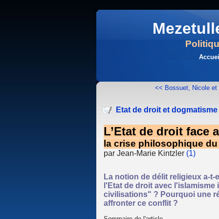
Mezetull
Politiq
Accuei
<< Bossuet, Nicole e
Etat de droit et dogmatisme i
L’Etat de droit face
la crise philosophique 
par Jean-Marie Kintzler
(1)
La notion de délit religieux a-t
l'Etat de droit avec l'islamisme 
civilisations" ? Pourquoi une r
affronter ce conflit ?
Sommaire de l'article