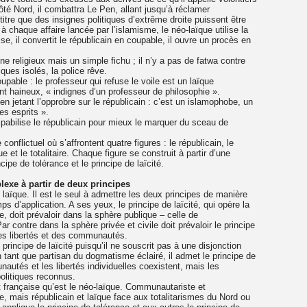
côté Nord, il combattra Le Pen, allant jusqu’à réclamer
e titre que des insignes politiques d’extrême droite puissent être
 à chaque affaire lancée par l’islamisme, le néo-laïque utilise la
se, il convertit le républicain en coupable, il ouvre un procès en
ne religieux mais un simple fichu ; il n’y a pas de fatwa contre
ques isolés, la police rêve.
pable : le professeur qui refuse le voile est un laïque
nt haineux, « indignes d’un professeur de philosophie ».
 jetant l’opprobre sur le républicain : c’est un islamophobe, un
es esprits ».
lpabilise le républicain pour mieux le marquer du sceau de
onflictuel où s’affrontent quatre figures : le républicain, le
et le totalitaire. Chaque figure se construit à partir d’une
ncipe de tolérance et le principe de laïcité.
exe à partir de deux principes
laïque. Il est le seul à admettre les deux principes de manière
ps d’application. A ses yeux, le principe de laïcité, qui opère la
que, doit prévaloir dans la sphère publique – celle de
ar contre dans la sphère privée et civile doit prévaloir le principe
des libertés et des communautés.
rincipe de laïcité puisqu’il ne souscrit pas à une disjonction
en tant que partisan du dogmatisme éclairé, il admet le principe de
nautés et les libertés individuelles coexistent, mais les
litiques reconnus.
t française qu’est le néo-laïque. Communautariste et
que, mais républicain et laïque face aux totalitarismes du Nord ou