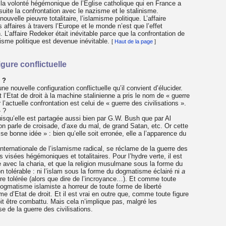
ec la volonté hégémonique de l’Eglise catholique qui en France a
suite la confrontation avec le nazisme et le stalinisme.
ouvelle pieuvre totalitaire, l’islamisme politique. L’affaire
ffaires à travers l’Europe et le monde n’est que l’effet
. L’affaire Redeker était inévitable parce que la confrontation de
misme politique est devenue inévitable.
[
Haut de la page
]
igure conflictuelle
s ?
nouvelle configuration conflictuelle qu’il convient d’élucider.
t l’Etat de droit à la machine stalinienne a pris le nom de « guerre
’actuelle confrontation est celui de « guerre des civilisations ».
» ?
isqu’elle est partagée aussi bien par G.W. Bush que par Al
n parle de croisade, d’axe du mal, de grand Satan, etc. Or cette
se bonne idée » : bien qu’elle soit erronée, elle a l’apparence du
 internationale de l’islamisme radical, se réclame de la guerre des
s visées hégémoniques et totalitaires. Pour l’hydre verte, il est
dre avec la charia, et que la religion musulmane sous la forme du
on tolérable : ni l’islam sous la forme du dogmatisme éclairé ni
a
tre tolérée (alors que dire de l’incroyance…). Et comme toute
e dogmatisme islamiste a horreur de toute forme de liberté
me d’Etat de droit. Et il est vrai en outre que, comme toute figure
doit être combattu. Mais cela n’implique pas, malgré les
se de la guerre des civilisations.