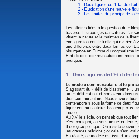
1 - Deux figures de l'Etat de droit
2 - Elucidation d'une nouvelle figu
3 - Les limites du principe de to
Les affaires liées à la question du « bl
traversé l’Europe (les caricatures, l’ass
visent la nature et le maintien de la libe
configuration conflictuelle qui n’a rien à
une différence entre deux formes de l’Etat
résurgence en Europe du dogmatisme intég
Etat de droit communautaire est moins bie
pourquoi.
1 - Deux figures de l’Etat de dro
Le modèle communautaire et le princi
S’agissant du « délit de blasphème », un
un tel délit est nul et non avenu dans un 
droit communautaire. Nous savons tous q
contemporain sous la forme de deux figur
figure communautaire, beaucoup plus tard
laïque.
Au XVIIe siècle, on pensait que tout lien 
c’est pourquoi, au sens actuel du terme,
théologico-politique. On insiste souvent s
les grandes religions ; or cela n’est vra
En réalité, ce modèle est issu d’un compr