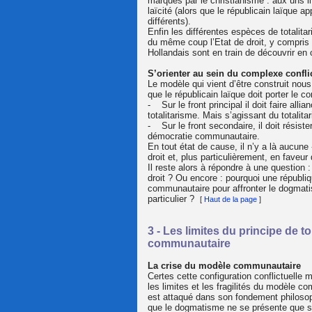
marqués par le christianisme : aux uns il
laïcité (alors que le républicain laïque 
différents).
Enfin les différentes espèces de totalita
du même coup l’Etat de droit, y compris
Hollandais sont en train de découvrir e
S’orienter au sein du complexe confli
Le modèle qui vient d’être construit nou
que le républicain laïque doit porter le c
- Sur le front principal il doit faire al
totalitarisme. Mais s’agissant du totalita
- Sur le front secondaire, il doit résiste
démocratie communautaire.
En tout état de cause, il n’y a là aucune 
droit et, plus particulièrement, en faveu
Il reste alors à répondre à une question :
droit ? Ou encore : pourquoi une républiq
communautaire pour affronter le dogmatis
particulier ?
[
Haut de la page
]
3 - Les limites du principe de 
communautaire
La crise du modèle communautaire
Certes cette configuration conflictuelle 
les limites et les fragilités du modèle 
est attaqué dans son fondement philosoph
que le dogmatisme ne se présente que so