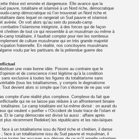
ette thèse est erronée et dangereuse. Elle avance que la
Sud pauvre, totalitaire et islamisé à un Nord riche, démocratique
 pseudo-camp démocratique où l’on trouverait un Nord riche et
otalitaire dans lequel on rangerait un Sud pauvre et islamisé.
it avérée. On voit alors qu’au sein du pseudo-camp
r combattre l’islamisme intégriste, à des forces qui de façon
ent chrétien de tout ce qui ressemble à un musulman ou même à
-camp totalitaire, il faudrait compter pour rien les nombreux
mplement de culture musulmane qui en très grande majorité
émancipation fraternelle. En réalité, nos concitoyens musulmans
malgame voulu par les partisans de la prétendue guerre des
flictuel
bstituer une vraie bonne idée. Posons au contraire que le
d’opinion et de conscience n’est légitime qu’à la condition
 sans exclusive à toutes les figures du totalitarisme sans
véritable (tous les totalitarismes, y compris le dogmatisme
 Tout devient alors si simple que l’on s’étonne de ne pas voir
pas compte d’une réalité plus complexe. Complexe du fait que
nflictuelle qui ne se laisse pas réduire à un affrontement binaire
otalitaires. Le camp totalitaire est lui-même divisé : on aurait du
eux qui veulent « purifier » l’Occident de toute trace de l’islam et
ia. Et le camp démocrate est divisé lui aussi : affaire après
es et plus récemment Redeker) les républicains et les néo-laïques
 face à un totalitarisme issu du Nord riche et chrétien, il danse
me ; face à un totalitarisme issu du Sud pauvre et musulman, il
uve toutes les excuses aux dérives de ce qu’il appelle volontiers