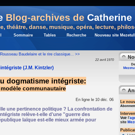
e
Blog-archives de
Catherine 
ue, théâtre, danse, musique, opéra, lecture, philo
l
Sommaire
Tables
Recherche
Nouveau site Mezetull
t Rousseau
Baudelaire et le rire classique... >>
No
22 avril 1970
De
ntégriste (J.M. Kintzler)
Mezetul
 au dogmatisme intégriste:
du modèle communautaire
An
En ligne le 10 déc. 06
Le nouv
Abonnemen
-elle une pertinence politique ? La confrontation de
Interve
intégriste relève-t-elle d'une "guerre des
Voir
l'
ag
épublique laïque est-elle mieux armée pour
site
Meze
Publica