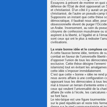
Essayons à présent de montrer en quoi c
défense de l’Etat de droit opposerait un 
et christianisé. D’un côté il y aurait un
christianisé, de l’autre un pseudo-camp t
Supposons un instant que cette thèse so
démocratique, il faudrait nous allier, pou
obsessionnelle rêvent de purger l’Occid
un Arabe. Inversement, au sein du pseudo
citoyens de confession musulmane ou si
aspirent à la liberté, à l’égalité et à l’
sont ceux qui ont le plus à redouter l’a
civilisations.
La vraie bonne idée et le complexe con
A cette fausse bonne idée, tentons de su
combat en faveur de l’universelle liberté 
d’opposer l’union de tous les démocrates
exclusive. Cette thèse désigne l’ennemi 
islamiste) tout en évitant les amalgames.
cette idée s’imposer immédiatement.
C’est que cette « bonne » idée ne rend 
nous avons affaire à une configuration co
opposant tous les démocrates à tous les t
mal à trouver un terrain d’entente entre c
ceux qui veulent l’universalité de la char
affaire (le voile à l’école, les caricatur
se font face.
Le néo-laïque est une figure tourmentée :
sur le pied républicain et reste très fer
danse sur le pied communautariste et tro