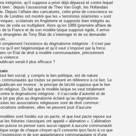
 intégriste, qu’il suppose a priori déjà dépassé et contre lequel
nt bien : depuis l’assassinat de Theo Van Gogh, les Hollandais
èle. Depuis l’affaire des caricatures, cette prise de conscience se
ts de Londres ont montré que les « terroristes islamistes » sont
niques, scolarisés en Angleterre et supposés bien intégrés au
s de voile se multiplient. Alors qu’en 1989 (première affaire de
 de la France et de son modèle laïque supposé rigide, il arrive
res étrangères de Tony Blair de s’interroger et de se demander
ison…
ut simplement l’existence du dogmatisme intégriste : il n’est pas
e qu’il est hégémonique et qu’il veut s’imposer par la force.
dans un Etat de droit à modèle communautaire, précisément
la violence.
blicain serait-il plus efficace ?
cain
 lien social, y compris le lien politique, est de nature
des communautés qui toutes se pensent en référence à ce lien. Le
blicain est inverse : le principe de laïcité suppose que le lien
ien religieux. Du fait que le modèle laïque se veut totalement
contre le dogmatisme intégriste : il n’accorde d’autorité et de
euse (et pas plus au dogmatisme éclairé qu’au dogmatisme
toutes les associations religieuses sont de droit commun :
iations ordinaires, elles ne peuvent jouir d’aucune
modèles sont fondés sur un pacte, et que tout pacte repose sur
 les théories classiques ont appelé « aliénation ». L’aliénation
oyen puisse se penser sans aucun rapport à aucune communauté
litique exige de chaque citoyen qu’il consente ipso facto à ce que
s l’expression ni de son appartenance communautaire ni d’une