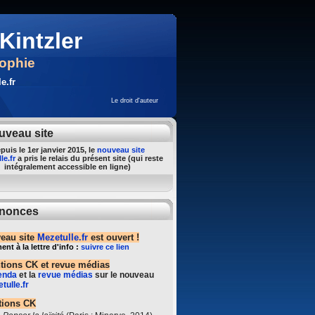
Kintzler
sophie
e.fr
Le droit d'auteur
uveau site
puis le 1er janvier 2015, le
nouveau site
le.fr
a pris le relais du présent site (qui reste
intégralement accessible en ligne)
nonces
eau site
Mezetulle.fr
est ouvert !
t à la lettre d'info :
suivre ce lien
ntions CK et revue médias
enda
et la
revue médias
sur le nouveau
tulle.fr
tions CK