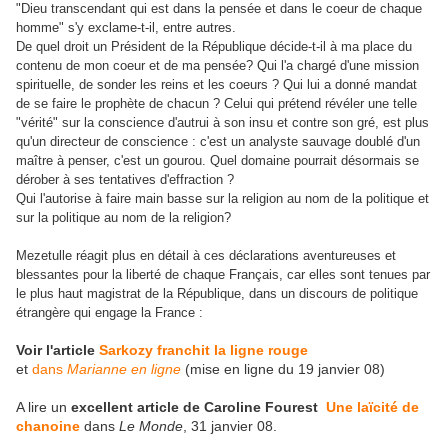
"Dieu transcendant qui est dans la pensée et dans le coeur de chaque
homme" s'y exclame-t-il, entre autres.
De quel droit un Président de la République décide-t-il à ma place du
contenu de mon coeur et de ma pensée? Qui l'a chargé d'une mission
spirituelle, de sonder les reins et les coeurs ? Qui lui a donné mandat
de se faire le prophète de chacun ? Celui qui prétend révéler une telle
"vérité" sur la conscience d'autrui à son insu et contre son gré, est plus
qu'un directeur de conscience : c'est un analyste sauvage doublé d'un
maître à penser, c'est un gourou. Quel domaine pourrait désormais se
dérober à ses tentatives d'effraction ?
Qui l'autorise à faire main basse sur la religion au nom de la politique et
sur la politique au nom de la religion?
Mezetulle réagit plus en détail à ces déclarations aventureuses et
blessantes pour la liberté de chaque Français, car elles sont tenues par
le plus haut magistrat de la République, dans un discours de politique
étrangère qui engage la France :
Voir l'article
Sarkozy franchit la ligne rouge
et
dans
Marianne en ligne
(mise en ligne du 19 janvier 08)
A lire un
excellent article de Caroline Fourest
Une laïcité de
chanoine
dans
Le Monde
, 31 janvier 08.