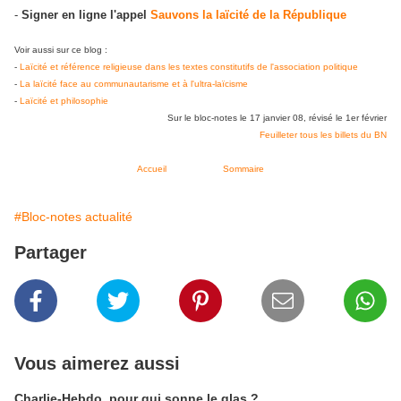
-
Signer en ligne l'appel
Sauvons la laïcité de la République
Voir aussi sur ce blog :
-
Laïcité et référence religieuse dans les textes constitutifs de l'association politique
-
La laïcité face au communautarisme et à l'ultra-laïcisme
-
Laïcité et philosophie
Sur le bloc-notes le 17 janvier 08, révisé le 1er février
Feuilleter tous les billets du BN
Accueil
Sommaire
#Bloc-notes actualité
Partager
Vous aimerez aussi
Charlie-Hebdo, pour qui sonne le glas ?