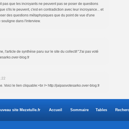
dit pas que les incroyants ne peuvent pas se poser de questions
ue s'ils le peuvent, c'est en contradiction avec leur incroyance... et
oser des questions métaphysiques que du point de vue d'une
 souligne dans l'interview.
l'article de synthèse paru sur le site du collectif "J'ai pas voté
tesarko.over-blog.fr
1:22
. Voici le lien cliquable:<br /> http://jaipasvotesarko.over-blog.fr
uveau site Mezetulle.fr
Accueil
Sommaire
Tables
Recher