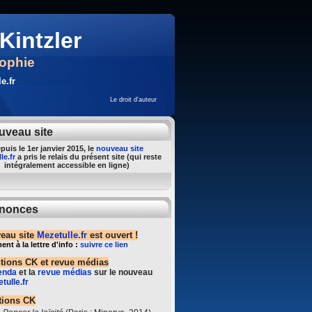
Kintzler
sophie
e.fr
Le droit d'auteur
uveau site
puis le 1er janvier 2015, le
nouveau site
le.fr
a pris le relais du présent site (qui reste
intégralement accessible en ligne)
nonces
eau site
Mezetulle.fr
est ouvert !
t à la lettre d'info :
suivre ce lien
ntions CK et revue médias
enda
et la
revue médias
sur le nouveau
tulle.fr
tions CK