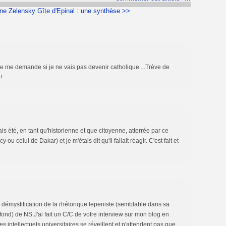
ne Zelensky
Gîte d'Epinal : une synthèse >>
 je me demande si je ne vais pas devenir catholique ...Trève de
!
ais été, en tant qu'historienne et que citoyenne, atterrée par ce
u celui de Dakar) et je m'étais dit qu'il fallait réagir. C'est fait et
 démystification de la rhétorique lepeniste (semblable dans sa
fond) de NS.J'ai fait un C/C de votre interview sur mon blog en
les intellectuels universitaires se réveillent et n'attendent pas que