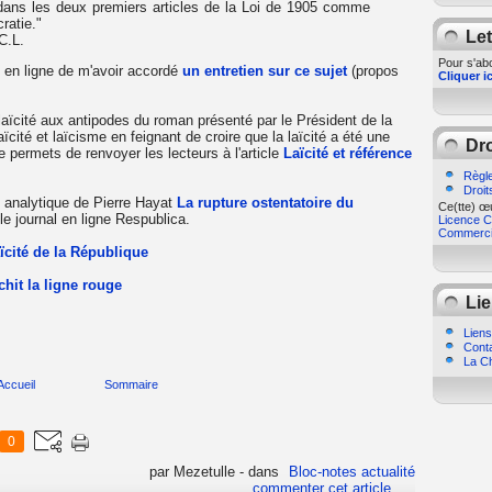
nie dans les deux premiers articles de la Loi de 1905 comme
ratie."
Let
C.L.
Pour s'abo
 en ligne de m'avoir accordé
un entretien sur ce sujet
(propos
Cliquer ic
aïcité aux antipodes du roman présenté par le Président de la
ité et laïcisme en feignant de croire que la laïcité a été une
Dro
e permets de renvoyer les lecteurs à l'article
Laïcité et référence
Règle
Droit
cle analytique de Pierre Hayat
La rupture ostentatoire du
Ce(tte) œu
e journal en ligne Respublica.
Licence Cr
Commercia
ïcité de la République
chit la ligne rouge
Lie
Liens
Cont
La Ch
Accueil
Sommaire
0
par Mezetulle
-
dans
Bloc-notes actualité
commenter cet article
…