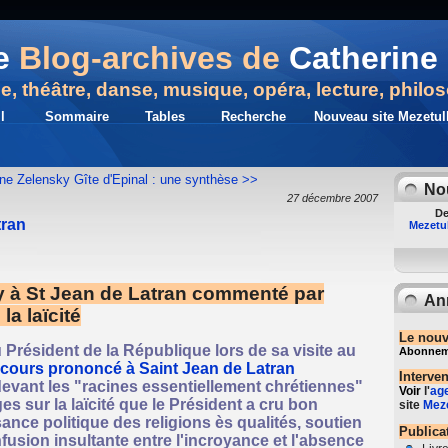
e
Blog-archives de
Catherine 
ue, théâtre, danse, musique, opéra, lecture, philo
l
Sommaire
Tables
Recherche
Nouveau site Mezetull
ne Zelensky
Gîte d'Epinal : une synthèse >>
No
27 décembre 2007
De
tran
Mezetul
y à St Jean de Latran commenté par
An
la laïcité
Le nouv
u Président de la République lors de sa visite au
Abonnemen
scours prononcé à Saint Jean de Latran
Interve
evant les "racines essentiellement chrétiennes"
Voir
l'
ag
ges sur la laïcité que le Président a cru bon
site
Meze
ance politique des religions ès qualités, soutien
Publica
onfusion insultante entre l'incroyance et l'absence