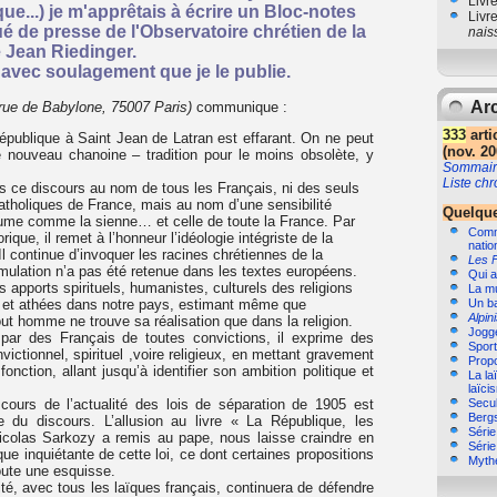
Livr
...) je m'apprêtais à écrire un Bloc-notes
Livr
 de presse de l'Observatoire chrétien de la
nais
e Jean Riedinger.
t avec soulagement que je le publie.
Arc
 rue de Babylone, 75007 Paris)
communique :
333
arti
épublique à Saint Jean de Latran est effarant. On ne peut
(nov. 20
le nouveau chanoine – tradition pour le moins obsolète, y
Sommair
Liste ch
s ce discours au nom de tous les Français, ni des seuls
tholiques de France, mais au nom d’une sensibilité
Quelque
assume comme la sienne… et celle de toute la France. Par
Comme
ique, il remet à l’honneur l’idéologie intégriste de la
natio
 Il continue d’invoquer les racines chrétiennes de la
Les 
mulation n’a pas été retenue dans les textes européens.
Qui a
s apports spirituels, humanistes, culturels des religions
La m
s et athées dans notre pays, estimant même que
Un b
Alpin
 tout homme ne trouve sa réalisation que dans la religion.
Jogg
 par des Français de toutes convictions, il exprime des
Sport,
victionnel, spirituel ,voire religieux, en mettant gravement
Propo
onction, allant jusqu’à identifier son ambition politique et
La la
laïci
scours de l’actualité des lois de séparation de 1905 est
Secul
Bergs
le du discours. L’allusion au livre « La République, les
Séri
Nicolas Sarkozy a remis au pape, nous laisse craindre en
Séri
que inquiétante de cette loi, ce dont certaines propositions
Myth
ute une esquisse.
ité, avec tous les laïques français, continuera de défendre