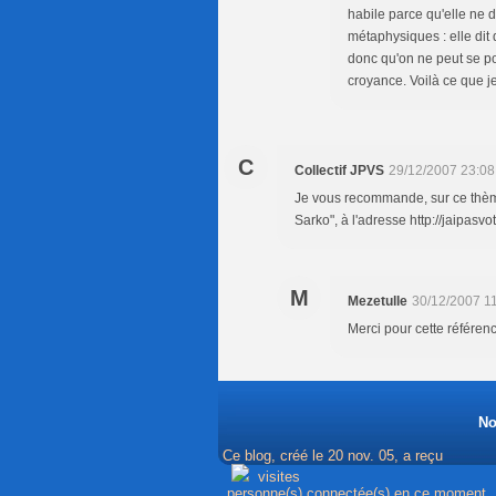
habile parce qu'elle ne 
métaphysiques : elle dit q
donc qu'on ne peut se p
croyance. Voilà ce que je
C
Collectif JPVS
29/12/2007 23:08
Je vous recommande, sur ce thème, 
Sarko", à l'adresse http://jaipasvo
M
Mezetulle
30/12/2007 1
Merci pour cette référence
No
Ce blog, créé le 20 nov. 05, a reçu
visites
personne(s) connectée(s) en ce moment