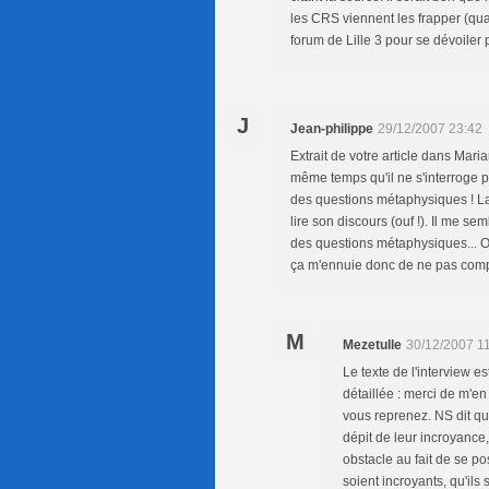
les CRS viennent les frapper (quan
forum de Lille 3 pour se dévoiler
J
Jean-philippe
29/12/2007 23:42
Extrait de votre article dans Mari
même temps qu'il ne s'interroge pa
des questions métaphysiques ! La
lire son discours (ouf !). Il me se
des questions métaphysiques... Or,
ça m'ennuie donc de ne pas comp
M
Mezetulle
30/12/2007 1
Le texte de l'interview est
détaillée : merci de m'en
vous reprenez. NS dit que
dépit de leur incroyance,
obstacle au fait de se po
soient incroyants, qu'ils