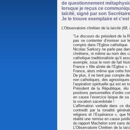
de questionnement métaphysique
lorsque je reçus ce communiqué
laïcité, signé par son Secrétair
Je le trouve exemplaire et c'es
L'Observatoire chrétien de la laïcité
(68,
"Le discours du président de la R
pas se contenter d’ironiser sur 
compris dans l’Eglise catholique.
Nicolas Sarkozy ne parle pas dan
chrétiens, ni même au nom des ca
catholique traditionaliste qu’il 
exemple, sous le nom de fait histor
France « fille aînée de l’Eglise ».
France, alors même que cette for
De plus, il ne tient pas compte de
non catholiques, des agnostique
l’aspiration spirituelle qui est en
Président de la République, élu
positions personnelles d’ordre con
en cause l’exercice laïque de sa f
la vocation sacerdotale !
L’affirmation verbale dans ce di
contredit par la tonalité généra
religions et l’Espérance », que 
réalité une remise en cause juridi
du rapport Machelon sont sans do
L’Observatoire Chrétien de la laïc