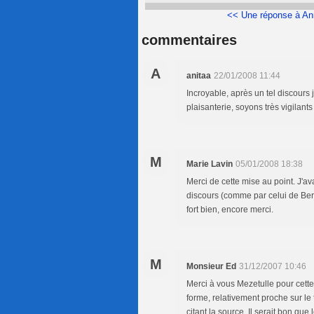
<< Une réponse à An
commentaires
A
anitaa
22/01/2008 11:44
Incroyable, après un tel discours
plaisanterie, soyons très vigilants 
M
Marie Lavin
05/01/2008 18:38
Merci de cette mise au point. J'av
discours (comme par celui de Bercy o
fort bien, encore merci.
M
Monsieur Ed
31/12/2007 10:46
Merci à vous Mezetulle pour cette
forme, relativement proche sur le 
citant la source. Il serait bon que 