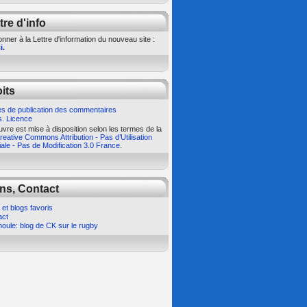
tre d'info
nner à la Lettre d'information du nouveau site :
i
.
its
s de publication des commentaires
s. Licence
vre est mise à disposition selon les termes de la
eative Commons Attribution - Pas d’Utilisation
le - Pas de Modification 3.0 France
.
ns, Contact
 et blogs favoris
act
oule: blog de CK sur le rugby