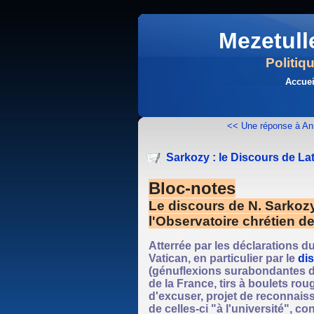
Mezetull
Politiq
Accuei
<< Une réponse à An
Sarkozy : le Discours de La
Bloc-notes
Le discours de N. Sarkoz
l'Observatoire chrétien de 
Atterrée par les déclarations d
Vatican, en particulier par le
di
(génuflexions surabondantes d
de la France, tirs à boulets rou
d'excuser, projet de reconnaiss
de celles-ci "à l'université", c