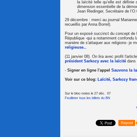
la laïcité telle qu’elle est défi
dimension essentielle de la démoc
Jean Riedinger, Secrétaire de l’O.
29 décembre : merci au journal Marianne
recueillis par Anna Borrel).
Pour un exposé succinct du concept de l
République -qui a notamment confondu laïc
manière de s'attaquer aux religions- je m
religieuse..
.
(11 janvier 08). On lira avec profit l'arti
président Sarkozy avec la laïcité
dans l
-
Signer en ligne l'appel
Sauvons la la
Voir sur ce blog:
Laïcité, Sarkozy fran
Sur le bloc-notes le 27 déc. 07
Feuilleter tous les billets du BN
Repost