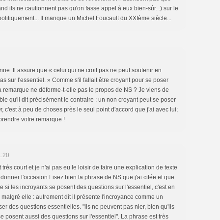
d ils ne cautionnent pas qu'on fasse appel à eux bien-sûr...) sur le
 politiquement... Il manque un Michel Foucault du XXIème siècle...
anne :Il assure que « celui qui ne croit pas ne peut soutenir en
s sur l'essentiel. » Comme s'il fallait être croyant pour se poser
 remarque ne déforme-t-elle pas le propos de NS ? Je viens de
mble qu'il dit précisément le contraire : un non croyant peut se poser
 c'est à peu de choses près le seul point d'accord que j'ai avec lui;
rendre votre remarque !
1:20
 très court et je n'ai pas eu le loisir de faire une explication de texte
 donner l'occasion.Lisez bien la phrase de NS que j'ai citée et que
 si les incroyants se posent des questions sur l'essentiel, c'est en
 malgré elle : autrement dit il présente l'incroyance comme un
ser des questions essentielles. "ils ne peuvent pas nier, bien qu'ils
 se posent aussi des questions sur l'essentiel". La phrase est très