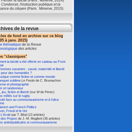
e
Penser la laïcité
(Paris : Minerve, 2014)
e
Condorcet, l'instruction publique et la
sance du citoyen
(Paris : Minerve, 2015)
hives de la revue
cles de fond en archive sur ce blog
05 à janv. 2015)
e thématique
de la Revue
ronologique
des articles
s "classiques"
nt la laïcité a été offerte en cadeau au Front
nal
Femmes savantes
: savoir, maternité et liberté
 peur des humanités ?
usique comme fiction et comme monde
anquet sublime
Le Festin
de C. Brumachon
isme et photographie
er et randonneur
 jeu, fiction et liberté
(sur
W
de Perec)
s mêlés sur le rugby
ïcité face au communautarisme et à l'ultra-
sme
arism and French Politics
on, Freud et le rire
e
L'école
par T. Béal (13 articles)
e des
Propos
de J.-M. Muglioni (36 articles)
es antirépublicains et communautarisme