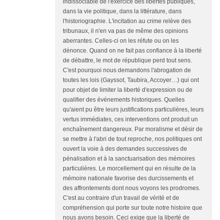
indissociable de l'exercice des libertés publiques,
dans la vie politique, dans la littérature, dans
l'historiographie. L'incitation au crime relève des
tribunaux, il n'en va pas de même des opinions
aberrantes. Celles-ci on les réfute ou on les
dénonce. Quand on ne fait pas confiance à la liberté
de débattre, le mot de république perd tout sens.
C'est pourquoi nous demandons l'abrogation de
toutes les lois (Gayssot, Taubira, Accoyer…) qui ont
pour objet de limiter la liberté d'expression ou de
qualifier des événements historiques. Quelles
qu'aient pu être leurs justifications particulières, leurs
vertus immédiates, ces interventions ont produit un
enchaînement dangereux. Par moralisme et désir de
se mettre à l'abri de tout reproche, nos politiques ont
ouvert la voie à des demandes successives de
pénalisation et à la sanctuarisation des mémoires
particulières. Le morcellement qui en résulte de la
mémoire nationale favorise des durcissements et
des affrontements dont nous voyons les prodromes.
C'est au contraire d'un travail de vérité et de
compréhension qui porte sur toute notre histoire que
nous avons besoin. Ceci exige que la liberté de