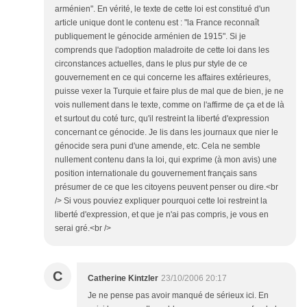
arménien". En vérité, le texte de cette loi est constitué d'un
article unique dont le contenu est : "la France reconnaît
publiquement le génocide arménien de 1915". Si je
comprends que l'adoption maladroite de cette loi dans les
circonstances actuelles, dans le plus pur style de ce
gouvernement en ce qui concerne les affaires extérieures,
puisse vexer la Turquie et faire plus de mal que de bien, je ne
vois nullement dans le texte, comme on l'affirme de ça et de là
et surtout du coté turc, qu'il restreint la liberté d'expression
concernant ce génocide. Je lis dans les journaux que nier le
génocide sera puni d'une amende, etc. Cela ne semble
nullement contenu dans la loi, qui exprime (à mon avis) une
position internationale du gouvernement français sans
présumer de ce que les citoyens peuvent penser ou dire.<br
/> Si vous pouviez expliquer pourquoi cette loi restreint la
liberté d'expression, et que je n'ai pas compris, je vous en
serai gré.<br />
C
Catherine Kintzler
23/10/2006 20:17
Je ne pense pas avoir manqué de sérieux ici. En