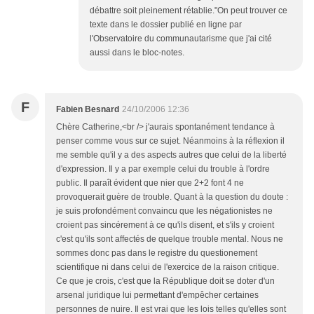
débattre soit pleinement rétablie."On peut trouver ce
texte dans le dossier publié en ligne par
l'Observatoire du communautarisme que j'ai cité
aussi dans le bloc-notes.
F
Fabien Besnard
24/10/2006 12:36
Chère Catherine,<br /> j'aurais spontanément tendance à
penser comme vous sur ce sujet. Néanmoins à la réflexion il
me semble qu'il y a des aspects autres que celui de la liberté
d'expression. Il y a par exemple celui du trouble à l'ordre
public. Il paraît évident que nier que 2+2 font 4 ne
provoquerait guère de trouble. Quant à la question du doute :
je suis profondément convaincu que les négationistes ne
croient pas sincérement à ce qu'ils disent, et s'ils y croient
c'est qu'ils sont affectés de quelque trouble mental. Nous ne
sommes donc pas dans le registre du questionement
scientifique ni dans celui de l'exercice de la raison critique.
Ce que je crois, c'est que la République doit se doter d'un
arsenal juridique lui permettant d'empêcher certaines
personnes de nuire. Il est vrai que les lois telles qu'elles sont