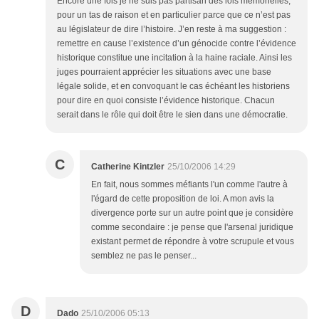
Encore une fois je ne suis pas partisan des lois mémorielles,
pour un tas de raison et en particulier parce que ce n’est pas
au législateur de dire l’histoire. J’en reste à ma suggestion :
remettre en cause l’existence d’un génocide contre l’évidence
historique constitue une incitation à la haine raciale. Ainsi les
juges pourraient apprécier les situations avec une base
légale solide, et en convoquant le cas échéant les historiens
pour dire en quoi consiste l’évidence historique. Chacun
serait dans le rôle qui doit être le sien dans une démocratie.
C
Catherine Kintzler
25/10/2006 14:29
En fait, nous sommes méfiants l'un comme l'autre à
l'égard de cette proposition de loi. A mon avis la
divergence porte sur un autre point que je considère
comme secondaire : je pense que l'arsenal juridique
existant permet de répondre à votre scrupule et vous
semblez ne pas le penser...
D
Dado
25/10/2006 05:13