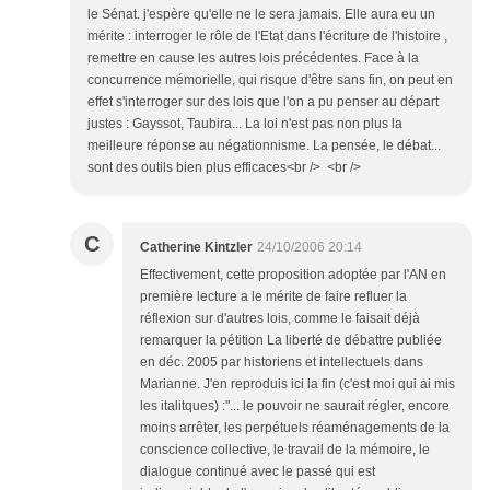
le Sénat. j'espère qu'elle ne le sera jamais. Elle aura eu un
mérite : interroger le rôle de l'Etat dans l'écriture de l'histoire ,
remettre en cause les autres lois précédentes. Face à la
concurrence mémorielle, qui risque d'être sans fin, on peut en
effet s'interroger sur des lois que l'on a pu penser au départ
justes : Gayssot, Taubira... La loi n'est pas non plus la
meilleure réponse au négationnisme. La pensée, le débat...
sont des outils bien plus efficaces<br /> <br />
C
Catherine Kintzler
24/10/2006 20:14
Effectivement, cette proposition adoptée par l'AN en
première lecture a le mérite de faire refluer la
réflexion sur d'autres lois, comme le faisait déjà
remarquer la pétition La liberté de débattre publiée
en déc. 2005 par historiens et intellectuels dans
Marianne. J'en reproduis ici la fin (c'est moi qui ai mis
les italitques) :"... le pouvoir ne saurait régler, encore
moins arrêter, les perpétuels réaménagements de la
conscience collective, le travail de la mémoire, le
dialogue continué avec le passé qui est