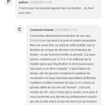
P
polluxe
21/10/2006 12:08
C'est ce que l'on pourrait appeler des lois inutiles... du bruit
pour rien...
C
Catherine Kintzler
21/10/2006 17:33
Il est inutile effectivement d'interdire de nier que
2+2=4 si on s'en tient à la pure et simple proposition.
Mais j'ai voulu dire, au-delà de cette inutilité, que la
fonction de ce type de décision est d'interdire de
douter - ce qui revient à mutiler la pensée. Car pour
penser vraiment que 2+2=4, il ne suffit pas de le
répéter parce que Big Brother l'a dit et parce qu'on
sera puni si on dit le contraire : il faut d'abord en
douter, afin de pouvoir construire le système de
numération en base décimale permettant d'effectuer
l'addition et d'être vraiment sûr que 2+2=4 !Donc la
grande utilité de ces lois est "morale" ; c'est une
morale qui dit : vous n'avez pas à douter, vous avez à
vous conformer aux décrets du politiquement correct
qui sait à votre place ce qui est vrai et ce qui est faux