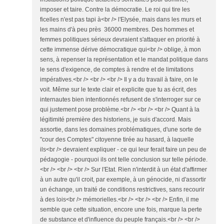
imposer et taire. Contre la démocratie. Le roi qui tire les
ficelles n'est pas tapi à<br /> l'Elysée, mais dans les murs et
les mains d'à peu près 36000 membres. Des hommes et
femmes politiques sérieux devraient s'attaquer en priorité à
cette immense dérive démocratique qui<br /> oblige, à mon
sens, à repenser la représentation et le mandat politique dans
le sens d'exigence, de comptes à rendre et de limitations
impératives.<br /> <br /> <br /> Il y a du travail à faire, on le
voit. Même sur le texte clair et explicite que tu as écrit, des
internautes bien intentionnés refusent de s'interroger sur ce
qui justement pose problème.<br /> <br /> <br /> Quant à la
légitimité première des historiens, je suis d'accord. Mais
assortie, dans les domaines problématiques, d'une sorte de
"cour des Comptes" citoyenne tirée au hasard, à laquelle
ils<br /> devraient expliquer - ce qui leur ferait faire un peu de
pédagogie - pourquoi ils ont telle conclusion sur telle période.
<br /> <br /> <br /> Sur l'Etat. Rien n'interdit à un état d'affirmer
à un autre qu'il croit, par exemple, à un génocide, ni d'assortir
un échange, un traité de conditions restrictives, sans recourir
à des lois<br /> mémorielles.<br /> <br /> <br /> Enfin, il me
semble que cette situation, encore une fois, marque la perte
de substance et d'influence du peuple français.<br /> <br />