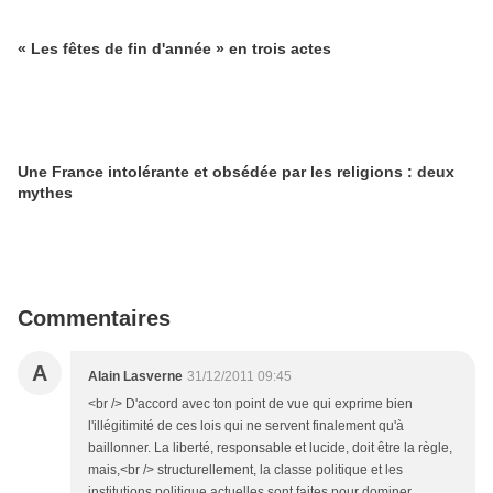
« Les fêtes de fin d'année » en trois actes
Une France intolérante et obsédée par les religions : deux
mythes
Commentaires
A
Alain Lasverne
31/12/2011 09:45
<br /> D'accord avec ton point de vue qui exprime bien
l'illégitimité de ces lois qui ne servent finalement qu'à
baillonner. La liberté, responsable et lucide, doit être la règle,
mais,<br /> structurellement, la classe politique et les
institutions politique actuelles sont faites pour dominer,