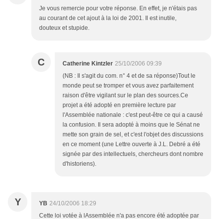
Je vous remercie pour votre réponse. En effet, je n'étais pas
au courant de cet ajout à la loi de 2001. Il est inutile,
douteux et stupide.
C
Catherine Kintzler
25/10/2006 09:39
(NB : Il s'agit du com. n° 4 et de sa réponse)Tout le
monde peut se tromper et vous avez parfaitement
raison d'être vigilant sur le plan des sources.Ce
projet a été adopté en première lecture par
l'Assemblée nationale : c'est peut-être ce qui a causé
la confusion. Il sera adopté à moins que le Sénat ne
mette son grain de sel, et c'est l'objet des discussions
en ce moment (une Lettre ouverte à J.L. Debré a été
signée par des intellectuels, chercheurs dont nombre
d'historiens).
Y
YB
24/10/2006 18:29
Cette loi votée à lAssemblée n'a pas encore été adoptée par