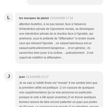
L
les marques du plaisir
22/10/2006 17:16
attention toutefois, à ne pas laisser, face à l'absence
d'interdiction pénale de l'ignominie morale, se développer
une interdiction pénale de la réaction face à l'ignoble, qui
aménerai, sous le prétexte de "diffamation" à rendre muets
ceux qui refusent l'ignoble ...un salaud talentueux est un
salaud particulièrement dangereux ... et en général , ils
savent tres bien jouer à la victime ... judiciairement ...Il est
urgent de redéfinir la diffamation ...
J
jean
21/10/2006 21:57
Je ne sais si l'utilité finale est "morale".Il me semble bien que
la première utilité est politique :1/ on s'assure de quelques
voix supplémentaires (je ne vise personne en particulier,
puisque le vote a été quasi unanime),2/ on trouve quelques
bonnes raisons de faire encore patienter un pays aux portes
de l'Europe..ça arrange tout le monde,3/ on infantilise, encore