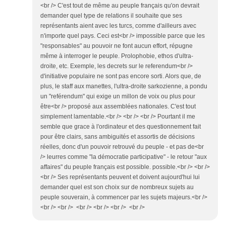
<br /> C'est tout de même au peuple français qu'on devrait
demander quel type de relations il souhaite que ses
représentants aient avec les turcs, comme d'ailleurs avec
n'importe quel pays. Ceci est<br /> impossible parce que les
"responsables" au pouvoir ne font aucun effort, répugne
même à interroger le peuple. Prolophobie, ethos d'ultra-
droite, etc. Exemple, les decrets sur le referendum<br />
d'initiative populaire ne sont pas encore sorti. Alors que, de
plus, le staff aux manettes, l'ultra-droite sarkozienne, a pondu
un "reférendum" qui exige un millon de voix ou plus pour
être<br /> proposé aux assemblées nationales. C'est tout
simplement lamentable.<br /> <br /> <br /> Pourtant il me
semble que grace à l'ordinateur et des questionnement fait
pour être clairs, sans ambiguités et assortis de décisions
réelles, donc d'un pouvoir retrouvé du peuple - et pas de<br
/> leurres comme "la démocratie participative" - le retour "aux
affaires" du peuple français est possible. possible.<br /> <br />
<br /> Ses représentants peuvent et doivent aujourd'hui lui
demander quel est son choix sur de nombreux sujets au
peuple souverain, à commencer par les sujets majeurs.<br />
<br /> <br /> <br /> <br /> <br /> <br />