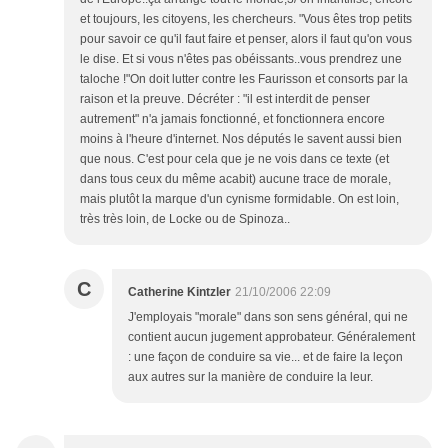
et toujours, les citoyens, les chercheurs. "Vous êtes trop petits
pour savoir ce qu'il faut faire et penser, alors il faut qu'on vous
le dise. Et si vous n'êtes pas obéissants..vous prendrez une
taloche !"On doit lutter contre les Faurisson et consorts par la
raison et la preuve. Décréter : "il est interdit de penser
autrement" n'a jamais fonctionné, et fonctionnera encore
moins à l'heure d'internet. Nos députés le savent aussi bien
que nous. C'est pour cela que je ne vois dans ce texte (et
dans tous ceux du même acabit) aucune trace de morale,
mais plutôt la marque d'un cynisme formidable. On est loin,
très très loin, de Locke ou de Spinoza..
C
Catherine Kintzler
21/10/2006 22:09
J'employais "morale" dans son sens général, qui ne
contient aucun jugement approbateur. Généralement
: une façon de conduire sa vie... et de faire la leçon
aux autres sur la manière de conduire la leur.