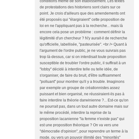
conditions même de son établissement. Les textes
de protestations des historiens sont clairs sur ce
point. Je crois d'ailleurs que des amendements ont
été proposés qui "élargiraient" cette proposition de
loi en ne l'appliquant pas à la recherche... mais là
encore cela pose un problème : comment définir la
légitimité d'un chercheur ? N'y aurait-il de recherche
qu'officielle, labellisée, "pasteurisée". <br /> Quant à
l'argument de l'ordre public, je ne vous suivrais pas
trop là-dessus, car si on interdisait toute proposition
susceptible de troubler l'ordre public, il suffirait à un
"lobby" décidé à interdire telle ou telle idée, de
s'organiser, de faire du bruit, d'être suffisamment
"polluant" pour montrer qu'il y a trouble. Imaginons
par exemple un groupe de créationnistes assez
puissant et bien organisé, ne réussiraient-ils pas à
faire interdire la théorie darwinienne ?... Est-ce qu'on
ne pourrait pas, dans un tout autre domaine mais sur
le même procédé, interdire la reprise de la
proposition lacanienne "la femme n'existe pas" qui
est une proposition théorique ? On va vers une
"démocratie d'opinion", pour reprendre un terme à la
mode, ou vers un pouvoir illimité des "minorités"