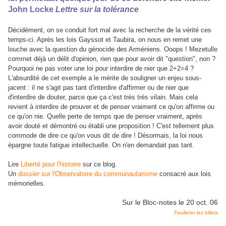
John Locke
Lettre sur la tolérance
Décidément, on se conduit fort mal avec la recherche de la vérité ces
temps-ci. Après les lois Gayssot et Taubira, on nous en remet une
louche avec la question du génocide des Arméniens. Ooops ! Mezetulle
commet déjà un délit d'opinion, rien que pour avoir dit "question", non ?
Pourquoi ne pas voter une loi pour interdire de nier que 2+2=4 ?
L'absurdité de cet exemple a le mérite de souligner un enjeu sous-
jacent : il ne s'agit pas tant d'interdire d'affirmer ou de nier que
d'interdire de douter, parce que ça c'est très très vilain. Mais cela
revient à interdire de prouver et de penser vraiment ce qu'on affirme ou
ce qu'on nie. Quelle perte de temps que de penser vraiment, après
avoir douté et démontré ou établi une proposition ! C'est tellement plus
commode de dire ce qu'on vous dit de dire ! Désormais, la loi nous
épargne toute fatigue intellectuelle. On n'en demandait pas tant.
Lire
Liberté pour l'histoire
sur ce blog.
Un
dossier sur l'Observatoire du communautarisme
consacré aux lois
mémorielles.
Sur le Bloc-notes le 20 oct. 06
Feuilleter les billets