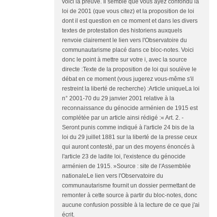
voici la preuve. Il semble que vous ayez confondu la
loi de 2001 (que vous citez) et la proposition de loi
dont il est question en ce moment et dans les divers
textes de protestation des historiens auxquels
renvoie clairement le lien vers l'Observatoire du
communautarisme placé dans ce bloc-notes. Voici
donc le point à mettre sur votre i, avec la source
directe :Texte de la proposition de loi qui soulève le
débat en ce moment (vous jugerez vous-même s'il
restreint la liberté de recherche) :Article uniqueLa loi
n° 2001-70 du 29 janvier 2001 relative à la
reconnaissance du génocide arménien de 1915 est
complétée par un article ainsi rédigé :« Art. 2. -
Seront punis comme indiqué à l'article 24 bis de la
loi du 29 juillet 1881 sur la liberté de la presse ceux
qui auront contesté, par un des moyens énoncés à
l'article 23 de ladite loi, l'existence du génocide
arménien de 1915. »Source : site de l'Assemblée
nationaleLe lien vers l'Observatoire du
communautarisme fournit un dossier permettant de
remonter à cette source à partir du bloc-notes, donc
aucune confusion possible à la lecture de ce que j'ai
écrit.