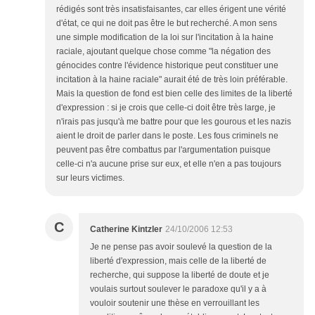
rédigés sont très insatisfaisantes, car elles érigent une vérité
d'état, ce qui ne doit pas être le but recherché. A mon sens
une simple modification de la loi sur l'incitation à la haine
raciale, ajoutant quelque chose comme "la négation des
génocides contre l'évidence historique peut constituer une
incitation à la haine raciale" aurait été de très loin préférable.
Mais la question de fond est bien celle des limites de la liberté
d'expression : si je crois que celle-ci doit être très large, je
n'irais pas jusqu'à me battre pour que les gourous et les nazis
aient le droit de parler dans le poste. Les fous criminels ne
peuvent pas être combattus par l'argumentation puisque
celle-ci n'a aucune prise sur eux, et elle n'en a pas toujours
sur leurs victimes.
C
Catherine Kintzler
24/10/2006 12:53
Je ne pense pas avoir soulevé la question de la
liberté d'expression, mais celle de la liberté de
recherche, qui suppose la liberté de doute et je
voulais surtout soulever le paradoxe qu'il y a à
vouloir soutenir une thèse en verrouillant les