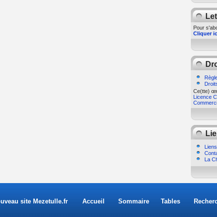
Let
Pour s'abo
Cliquer ic
Dro
Règle
Droit
Ce(tte) œu
Licence Cr
Commercia
Lie
Liens
Cont
La Ch
uveau site Mezetulle.fr
Accueil
Sommaire
Tables
Recher