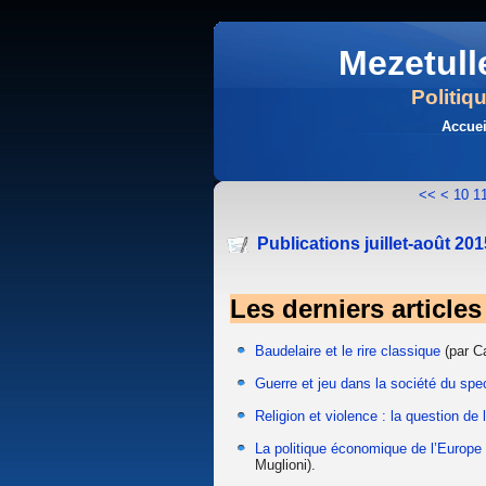
Mezetull
Politiq
Accuei
<<
<
10
1
Publications juillet-août 201
Les derniers articles 
Baudelaire et le rire classique
(par Ca
Guerre et jeu dans la société du spe
Religion et violence : la question de l
La politique économique de l’Europe 
Muglioni).