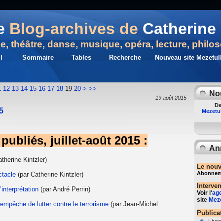
e
Blog-archives de
Catherine 
ue, théâtre, danse, musique, opéra, lecture, philo
l
Sommaire
Tables
Recherche
Nouveau site Mezetull
30
40
50
60
70
80
90
100
200
300
400
500
600
700
1
12
13
14
15
16
17
18
19
20
>
>>
No
19 août 2015
De
5
Mezetul
publiés, juillet-août 2015 :
An
therine Kintzler)
Le nouv
Abonnemen
ctacle
(par Catherine Kintzler)
Interve
’interprétation
(par André Perrin)
Voir
l'
ag
site
Meze
empêche de lutter contre le terrorisme
(par Jean-Michel
Publica