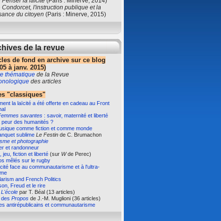
e
Penser la laïcité
(Paris : Minerve, 2014)
e
Condorcet, l'instruction publique et la
sance du citoyen
(Paris : Minerve, 2015)
hives de la revue
cles de fond en archive sur ce blog
05 à janv. 2015)
e thématique
de la Revue
ronologique
des articles
s "classiques"
nt la laïcité a été offerte en cadeau au Front
nal
Femmes savantes
: savoir, maternité et liberté
 peur des humanités ?
usique comme fiction et comme monde
anquet sublime
Le Festin
de C. Brumachon
isme et photographie
er et randonneur
 jeu, fiction et liberté
(sur
W
de Perec)
s mêlés sur le rugby
ïcité face au communautarisme et à l'ultra-
sme
arism and French Politics
on, Freud et le rire
e
L'école
par T. Béal (13 articles)
e des
Propos
de J.-M. Muglioni (36 articles)
es antirépublicains et communautarisme