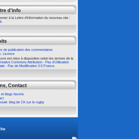
tre d'info
nner à la Lettre d'information du nouveau site :
i
.
its
s de publication des commentaires
s. Licence
vre est mise à disposition selon les termes de la
eative Commons Attribution - Pas d’Utilisation
le - Pas de Modification 3.0 France
.
ns, Contact
 et blogs favoris
act
oule: blog de CK sur le rugby
che