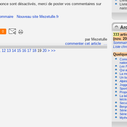
Livr
nonce sont désactivés, merci de poster vos commentaires sur
Livr
nais
ommaire
Nouveau site Mezetulle.fr
Arc
0
333
arti
(nov. 20
par Mezetulle
Sommair
commenter cet article
…
Liste ch
30
40
50
60
70
80
90
100
200
300
400
500
600
700
1
12
13
14
15
16
17
18
19
20
>
>>
Quelque
Comme
natio
Les 
Qui a
La m
Un b
Alpin
Jogg
Sport,
Propo
La la
laïci
Secul
Bergs
Séri
Séri
Myth