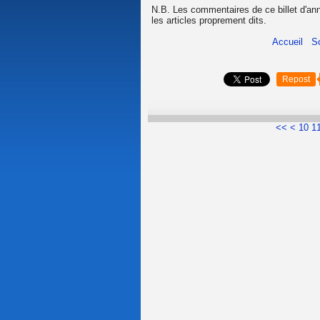
N.B. Les commentaires de ce billet d'an
les articles proprement dits.
Accueil
S
Repost
<<
<
10
1