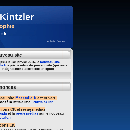
Kintzler
sophie
e.fr
Le droit d'auteur
uveau site
puis le 1er janvier 2015, le
nouveau site
le.fr
a pris le relais du présent site (qui reste
intégralement accessible en ligne)
nonces
eau site
Mezetulle.fr
est ouvert !
t à la lettre d'info :
suivre ce lien
ntions CK et revue médias
enda
et la
revue médias
sur le nouveau
tulle.fr
tions CK