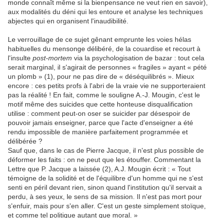
monde connaît même si la bienpensance ne veut rien en savoir),
aux modalités du déni qui les entoure et analyse les techniques
abjectes qui en organisent l'inaudibilité.
Le verrouillage de ce sujet gênant emprunte les voies hélas
habituelles du mensonge délibéré, de la couardise et recourt à
l'insulte
post-mortem
via la psychologisation de bazar : tout cela
serait marginal, il s'agirait de personnes « fragiles » ayant « pété
un plomb » (1), pour ne pas dire de « déséquilibrés ». Mieux
encore : ces petits profs à l'abri de la vraie vie ne supporteraient
pas la réalité ! En fait, comme le souligne A.-J. Mougin, c'est le
motif même des suicides que cette honteuse disqualification
utilise : comment peut-on oser se suicider par désespoir de
pouvoir jamais enseigner, parce que l'acte d'enseigner a été
rendu impossible de manière parfaitement programmée et
délibérée ?
Sauf que, dans le cas de Pierre Jacque, il n'est plus possible de
déformer les faits : on ne peut que les étouffer. Commentant la
Lettre que P. Jacque a laissée (2), A.J. Mougin écrit : « Tout
témoigne de la solidité et de l'équilibre d'un homme qui ne s'est
senti en péril devant rien, sinon quand l'institution qu'il servait a
perdu, à ses yeux, le sens de sa mission. Il n'est pas mort pour
s'enfuir, mais pour s'en aller. C'est un geste simplement stoïque,
et comme tel politique autant que moral. »