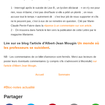
1 - Interrogé après le suicide de Lise B., un lycéen déclarait : « on n’y est pour
rien, nous m’dame; c’est pas dnot’faute si elle a pété un plomb ; on nous
accuse tout le temps » autrement dit : c'est leur job de nous supporter et s'ils
.
ne le peuvent pas, c'est à eux de se remettre en question
Cité par Marie-
Claude Perrin-Faivre dans la
réponse à un commentaire sur son article
.
2 - On trouvera dans l'article le lien vers la publication de cette Lettre par le
magazine
Marianne
.
Lire sur ce blog l'article d'Albert-Jean Mougin
Un monde où
les professeurs se suicident
.
NB - Les commentaires de ce billet d'annonce sont fermés. Merci aux lecteurs de
poster leurs éventuels commentaires (y compris s'ils s'adressent à Mezetulle)
sur
l'article d'Albert-Jean Mougin
.
Accueil
Sommaire
#Bloc-notes actualité
Partager