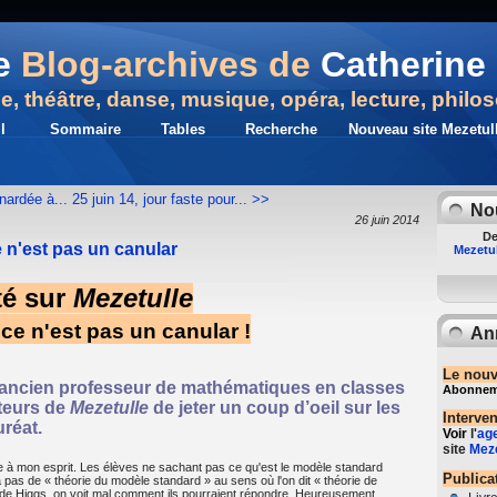
e
Blog-archives de
Catherine 
ue, théâtre, danse, musique, opéra, lecture, philo
l
Sommaire
Tables
Recherche
Nouveau site Mezetull
gnardée à...
25 juin 14, jour faste pour... >>
No
26 juin 2014
De
e n'est pas un canular
Mezetul
té sur
Mezetulle
ce n'est pas un canular !
An
Le nouv
ancien professeur de mathématiques en classes
Abonnemen
cteurs de
Mezetulle
de jeter un coup d’oeil sur les
Interve
uréat.
Voir
l'
ag
site
Meze
e à mon esprit. Les élèves ne sachant pas ce qu'est le modèle standard
Publica
 a pas de « théorie du modèle standard » au sens où l'on dit « théorie de
son de Higgs, on voit mal comment ils pourraient répondre. Heureusement,