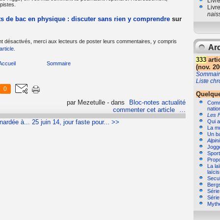
Livr
pistes.
Livr
nais
ts de bac en physique : discuter sans rien y comprendre
sur
t désactivés, merci aux lecteurs de poster leurs commentaires, y compris
Arc
article
.
333
arti
Accueil
Sommaire
(nov. 20
Sommair
Liste ch
0
Quelque
par Mezetulle
-
dans
Bloc-notes actualité
Comme
natio
commenter cet article
…
Les 
gnardée à...
25 juin 14, jour faste pour... >>
Qui a
La m
Un b
Alpin
Jogg
Sport,
Propo
La la
laïci
Secul
Bergs
Séri
Séri
Myth