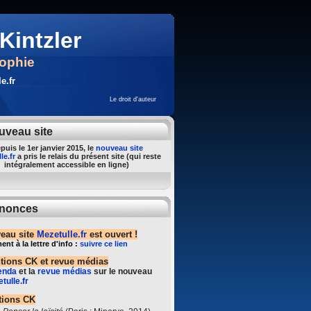
Kintzler
sophie
e.fr
Le droit d'auteur
uveau site
puis le 1er janvier 2015, le
nouveau site
le.fr
a pris le relais du présent site (qui reste
intégralement accessible en ligne)
nonces
eau site
Mezetulle.fr
est ouvert !
t à la lettre d'info :
suivre ce lien
ntions CK et revue médias
enda
et la
revue médias
sur le nouveau
tulle.fr
tions CK