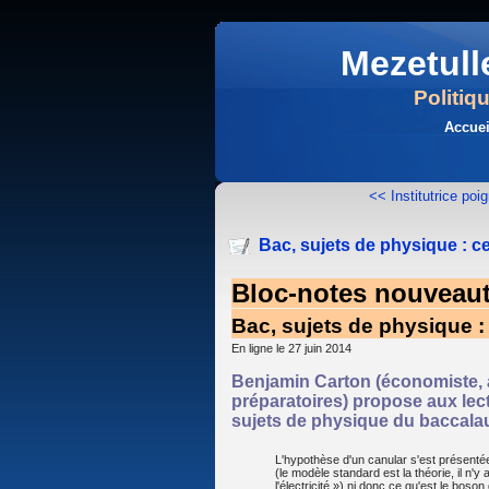
Mezetull
Politiq
Accuei
<< Institutrice poi
Bac, sujets de physique : c
Bloc-notes nouveau
Bac, sujets de physique : 
En ligne le 27 juin 2014
Benjamin Carton (économiste, 
préparatoires) propose aux le
sujets de physique du baccala
L'hypothèse d'un canular s'est présenté
(le modèle standard est la théorie, il n'y
l'électricité ») ni donc ce qu'est le bo