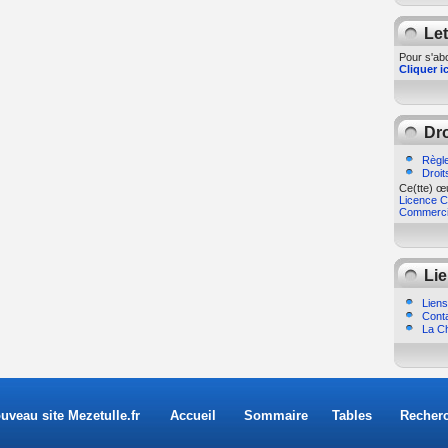
Let
Pour s'abo
Cliquer ic
Dro
Règle
Droit
Ce(tte) œu
Licence Cr
Commercia
Lie
Liens
Cont
La Ch
uveau site Mezetulle.fr
Accueil
Sommaire
Tables
Recher