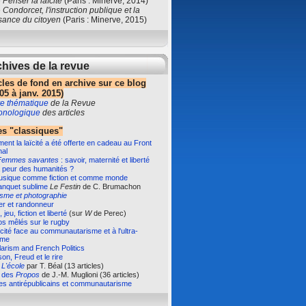
e
Penser la laïcité
(Paris : Minerve, 2014)
e
Condorcet, l'instruction publique et la
sance du citoyen
(Paris : Minerve, 2015)
hives de la revue
cles de fond en archive sur ce blog
05 à janv. 2015)
e thématique
de la Revue
ronologique
des articles
s "classiques"
nt la laïcité a été offerte en cadeau au Front
nal
Femmes savantes
: savoir, maternité et liberté
 peur des humanités ?
usique comme fiction et comme monde
anquet sublime
Le Festin
de C. Brumachon
isme et photographie
er et randonneur
 jeu, fiction et liberté
(sur
W
de Perec)
s mêlés sur le rugby
ïcité face au communautarisme et à l'ultra-
sme
arism and French Politics
on, Freud et le rire
e
L'école
par T. Béal (13 articles)
e des
Propos
de J.-M. Muglioni (36 articles)
es antirépublicains et communautarisme