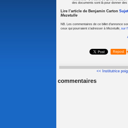
des documents sont là pour donner des 
Lire l’article de Benjamin Carton
Suje
Mezetulle
NB. Les commentaires de ce billet d'annonce son
ceux qui pourraient s'adresser à
Mezetulle
,
sur l'
Repost
<< Institutrice poi
commentaires