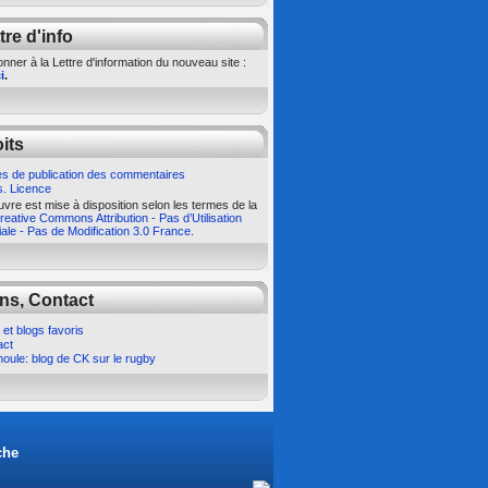
tre d'info
nner à la Lettre d'information du nouveau site :
i
.
its
s de publication des commentaires
s. Licence
vre est mise à disposition selon les termes de la
eative Commons Attribution - Pas d’Utilisation
le - Pas de Modification 3.0 France
.
ns, Contact
 et blogs favoris
act
oule: blog de CK sur le rugby
che