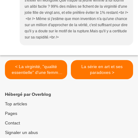
s'exiler en Mongolie.Que risque la jeune femme à lui fournir
un alibi facile ? 99% des mâles se fichent de la virginité d'une
jolie fille de vingt ans, et elle préfère éviter le 1% restant.<br />
<br /> Même si j'estime que mon invention n'a qu'une chance
sur un million d'approcher de la vérité, c'est suffisant pour dire
qu'il y a doute sur le motif de la rupture.Mais qu'il y a certitude
sur sa rapidité.<br />
< La virginité, "qualité
La série en art et ses
essentielle" d'une femme
paradoxes >
avant mariage?
Hébergé par Overblog
Top articles
Pages
Contact
Signaler un abus