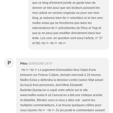
que ce blog d'éminent juriste se garde bien de
donner un lien pour que ses lecteurs puissent lire
mon article en version originale ou pour voir mon
blog, je redonne bien<br /> volontiers ici le lien vers
maître eolas qui ne fonctionne pas dans les
interventions<br /> précédentes de Pilou et Yogi et
que je ne peux pas modifier directement dans leur
texte. Les com. en question sont sous l'article, n° 57
et 58).<br /> <br /> <br />
P
Pilou
03/06/2008 19:47
<br /> <br /> Le jugement d'annulation fera l'objet d'une
émission sur France Culture, demain mercredi à 18 heures.
Maître Eolas y défendra la décision contre (selon l'état actuel
du buzz) trois personnes, dont Mme Elisabeth
Badinter.Quelqu'un a copié votre article sur le site
www.maître-eolas.fr où l'avocat en a fait une cridique acerbe
et détaillée. Blindez vous si vous y allez voir : parmi les
multiples commentateurs, il se trouve quelques crétins pour
vous injurier.<br /> <br /> J'y ais posté le commentaire suivant