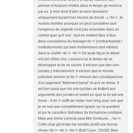
précise et toujours limitée dans le temps (je renonce
par ex. à mon droit d'aller et venir librement
uniquement durant mes heures de travail...).<br /> Je
voulais montrer pourquoi on peut considérer que
l'exigence de virginité n'est pas recevable dans un
contrat quel qu'il soit - tout en mettant face à face
deux conceptions du mariage<br /> (contractualiste /
institutionnelle) qui bien évidemment sont mêlées
dans la réalité.<br /> <br /> De toute façon le débat
est loin d'être clos. Laissons-lui le temps de se
développer et de se nourrir. Il est bon que des non-
juristes y interviennent. Il est bon que le monde
judiciaire prenne la<br /> mesure des conséquences
d'un jugement "tellement banal" et qu'il se divise. Il
est bon aussi que les non-juristes se frottent aux
arguments des juristes et voient en quoi la loi est une
forme - il<br /> suffit de visiter mon blog pour voir que
je ne suis pas complètement ignare sur la question
et sur le caractère libérateur du formalisme juridique.
Mais une forme correcte peut être honteuse....<br />
Cette crise générale me semble plutôt une bonne
chose.<br /> <br /> <br /> [Edit 5 juin, 15h30]. Bien