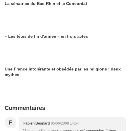
La sénatrice du Bas-Rhin et le Concordat
« Les fêtes de fin d'année » en trois actes
Une France intolérante et obsédée par les religions : deux
mythes
Commentaires
F
Fabien Besnard
05/06/2008 14:54
Votre parodie est aussi savoureuse qu'argumentée. J'aime