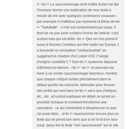
/> <br /> Le saucissonnage dont maître Eolas me fait
l'honneur donne une explication de mon texte à
mourir de rire avec quelques contresens cocasses -
par exemple il m'attribue par moments la thèse de<br
/> "Tartuflette" : il n'en est certainement pas dupe. Il
feint de ne pas avoir compris l'ironie de l'article: c'est
surtout cela qui est drôle.<br /> Que ne s'en prend-il
aussi à Nicolas Cantelou qui hier matin sur Europe 1
a brocardé la conception "contractualiste" en
suggérant la création d'un Label VOC ("vierge
d'origine contrôlée") ? Son<br /> audience dépasse
infiniment la mienne...<br /> <br /> Je pourrais me
livrer à un contre-saucissonnage laborieux, montrer
que chaque critique tombe précisément dans le
défaut qu'elle me reproche, farfouiller pour trouver
des arrêts qui vont dans le<br /> sens que j'indique,
etc., etc., et surtout expliquer en détail ce qu'est un
procédé ironique et comment fonctionne une
caricature - ce qui reviendrait à désamorcer ce que
j'ai voulu faire... à<br /> saucissonner encore plus un
texte qui ne prend son sens que si on le lit d'un seul
coup. (pour lire le texte "non saucissonné" sur le site