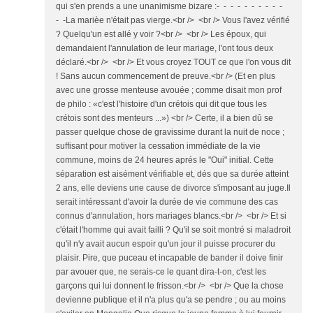
qui s'en prends a une unanimisme bizare :- - - - - - - - - -
- -La marièe n'était pas vierge.<br /> <br /> Vous l'avez vérifié
? Quelqu'un est allé y voir ?<br /> <br /> Les époux, qui
demandaient l'annulation de leur mariage, l'ont tous deux
déclaré.<br /> <br /> Et vous croyez TOUT ce que l'on vous dit
! Sans aucun commencement de preuve.<br /> (Et en plus
avec une grosse menteuse avouée ; comme disait mon prof
de philo : «c'est l'histoire d'un crétois qui dit que tous les
crétois sont des menteurs ...») <br /> Certe, il a bien dû se
passer quelque chose de gravissime durant la nuit de noce ;
suffisant pour motiver la cessation immédiate de la vie
commune, moins de 24 heures aprés le "Oui" initial. Cette
séparation est aisément vérifiable et, dés que sa durée atteint
2 ans, elle deviens une cause de divorce s'imposant au juge.Il
serait intéressant d'avoir la durée de vie commune des cas
connus d'annulation, hors mariages blancs.<br /> <br /> Et si
c'était l'homme qui avait failli ? Qu'il se soit montré si maladroit
qu'il n'y avait aucun espoir qu'un jour il puisse procurer du
plaisir. Pire, que puceau et incapable de bander il doive finir
par avouer que, ne serais-ce le quant dira-t-on, c'est les
garçons qui lui donnent le frisson.<br /> <br /> Que la chose
devienne publique et il n'a plus qu'a se pendre ; ou au moins