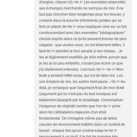
d'origine, cliquer ici).<br /> Les exemples empruntés
aux échanges marchands ne sont pas de moi. Il ne
faut pas chercher bien longtemps pour les trouver, y
compris dans la bouche d'éminents juristes qui se
font un plaisir de<br /> vous expliquer cela sur un ton
condescendant avec des exemples "pédagogiques"
choisis exprès dans ce qu'ils peuvent trouver de plus
vulgaire : que voulez-vous, on est tellement bêtes, il
faut<br /> prendre le bon peuple à son niveau... Je
les ai légèrement modifiés (je dois même avouer que
je les ai un peu embellis, n'osant pas écrire ce que
j'ai réellement entendu), c'est tout.<br /> <br /> Mon
texte a produit l'effet voulu, qui est de faire rire. Les
uns éclatent de rire, les autres rient jaune...<br /> Au-
delà, je remarque que l'argument final de mon texte
(argument qui lui n'est pas du tout ironique) est
totalement épargné par le pinaillage. Universaliser
l'exigence de virginité montre que l'on<br /> prive
alors les célibataires majeures d'un droit
fondamental. On n'imagine même pas de telles
clauses de renoncement indéfini dans un contrat de
travail : chaque fois qu'un contrat exige le<br />
renoncement à un droit, il le fait de manière très