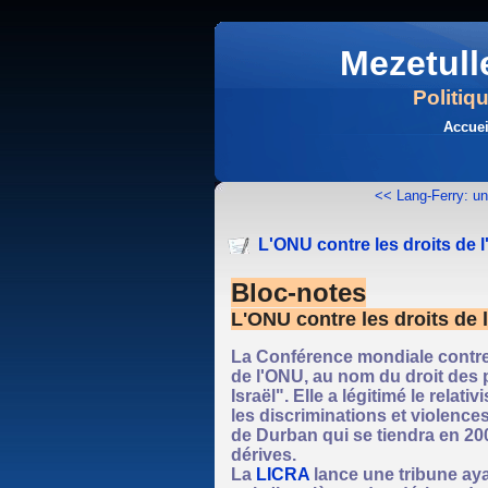
Mezetull
Politiq
Accuei
<< Lang-Ferry: un
L'ONU contre les droits de
Bloc-notes
L'ONU contre les droits de
La Conférence mondiale contre l
de l'ONU, au nom du droit des 
Israël". Elle a légitimé le relat
les discriminations et violenc
de Durban qui se tiendra en 2
dérives.
La
LICRA
lance une tribune aya