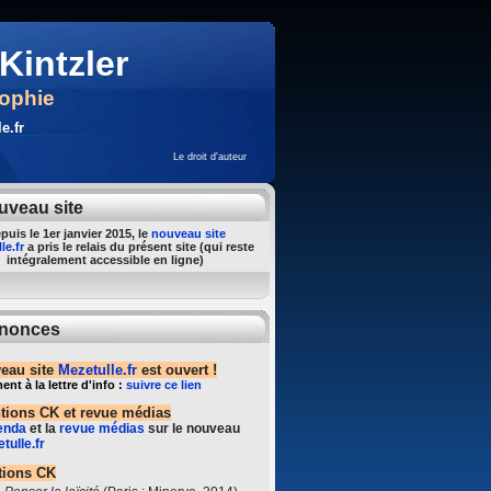
Kintzler
sophie
e.fr
Le droit d'auteur
uveau site
puis le 1er janvier 2015, le
nouveau site
le.fr
a pris le relais du présent site (qui reste
intégralement accessible en ligne)
nonces
eau site
Mezetulle.fr
est ouvert !
t à la lettre d'info :
suivre ce lien
ntions CK et revue médias
enda
et la
revue médias
sur le nouveau
tulle.fr
tions CK