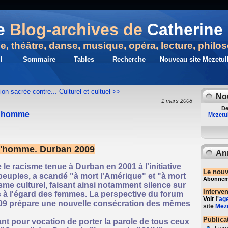
e
Blog-archives de
Catherine 
ue, théâtre, danse, musique, opéra, lecture, philo
l
Sommaire
Tables
Recherche
Nouveau site Mezetull
ion sacrée contre...
Culturel et cultuel >>
No
1 mars 2008
De
 l'homme
Mezetul
 l'homme. Durban 2009
An
e racisme tenue à Durban en 2001 à l'initiative
Le nouv
peuples, a scandé "à mort l'Amérique" et "à mort
Abonnemen
ivisme culturel, faisant ainsi notamment silence sur
Interve
es à l'égard des femmes. La perspective du forum
Voir
l'
ag
009 prépare une nouvelle consécration des mêmes
site
Meze
Publica
nt pour vocation de porter la parole de tous ceux