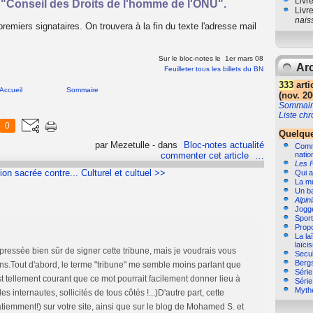
Livr
u "Conseil des Droits de l'homme de l'ONU".
Livr
nais
remiers signataires. On trouvera à la fin du texte l'adresse mail
Sur le bloc-notes le 1er mars 08
Arc
Feuilleter tous les billets du BN
333
arti
Accueil
Sommaire
(nov. 20
Sommair
Liste ch
0
Quelque
par Mezetulle
-
dans
Bloc-notes actualité
Comme
commenter cet article
…
natio
Les 
ion sacrée contre...
Culturel et cultuel >>
Qui a
La m
Un b
Alpin
Jogg
Sport,
Propo
La la
laïci
ressée bien sûr de signer cette tribune, mais je voudrais vous
Secul
Bergs
ions.Tout d'abord, le terme "tribune" me semble moins parlant que
Séri
est tellement courant que ce mot pourrait facilement donner lieu à
Séri
Myth
s internautes, sollicités de tous côtés !...)D'autre part, cette
mpatiemment!) sur votre site, ainsi que sur le blog de Mohamed S. et