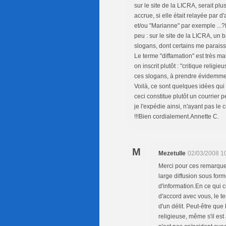
sur le site de la LICRA, serait p
accrue, si elle était relayée par d
et/ou "Marianne" par exemple ...
peu : sur le site de la LICRA, un
slogans, dont certains me paraiss
Le terme "diffamation" est très mal
on inscrit plutôt : "critique relig
ces slogans, à prendre évidemmen
Voilà, ce sont quelques idées qu
ceci constitue plutôt un courrier 
je l'expédie ainsi, n'ayant pas l
!!!Bien cordialement.Annette C.
M
Mezetulle
02/03/2008 1
Merci pour ces remarques
large diffusion sous for
d'information.En ce qui 
d'accord avec vous, le te
d'un délit. Peut-être que
religieuse, même s'il est