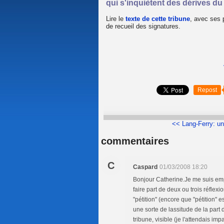
qui s'inquiètent des dérives d
Lire le
texte de cette tribune
, avec ses p
de recueil des signatures.
Repost
<< Lang-Ferry: un
commentaires
C
Caspard
01/03/2008 18:20
Bonjour Catherine.Je me suis emp
faire part de deux ou trois réflex
"pétition" (encore que "pétition" 
une sorte de lassitude de la part de
tribune, visible (je l'attendais i