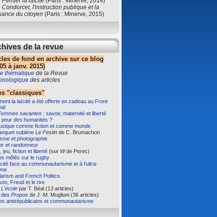
e
Penser la laïcité
(Paris : Minerve, 2014)
e
Condorcet, l'instruction publique et la
sance du citoyen
(Paris : Minerve, 2015)
hives de la revue
cles de fond en archive sur ce blog
05 à janv. 2015)
e thématique
de la Revue
ronologique
des articles
s "classiques"
nt la laïcité a été offerte en cadeau au Front
nal
Femmes savantes
: savoir, maternité et liberté
 peur des humanités ?
usique comme fiction et comme monde
anquet sublime
Le Festin
de C. Brumachon
isme et photographie
er et randonneur
 jeu, fiction et liberté
(sur
W
de Perec)
s mêlés sur le rugby
ïcité face au communautarisme et à l'ultra-
sme
arism and French Politics
on, Freud et le rire
e
L'école
par T. Béal (13 articles)
e des
Propos
de J.-M. Muglioni (36 articles)
es antirépublicains et communautarisme