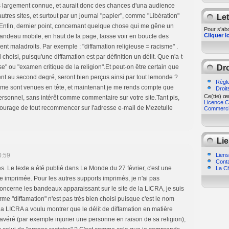
lus largement connue, et aurait donc des chances d'una audience
'autres sites, et surtout par un journal "papier", comme "Libération"
Let
?Enfin, dernier point, concernant quelque chose qui me gêne un
Pour s'abo
Cliquer ic
 bandeau mobile, en haut de la page, laisse voir en boucle des
ent maladroits. Par exemple : "diffamation religieuse = racisme" .
 choisi, puisqu'une diffamation est par définition un délit. Que n'a-t-
ieuse" ou "examen critique de la religion".Et peut-on être certain que
Dro
t au second degré, seront bien perçus ainsi par tout lemonde ?
Règle
i me sont venues en tête, et maintenant je me rends compte que
Droit
Ce(tte) œu
personnel, sans intérêt comme commentaire sur votre site.Tant pis,
Licence Cr
e courage de tout recommencer sur l'adresse e-mail de Mezetulle
Commercia
Lie
0:59
Liens
Cont
. Le texte a été publié dans Le Monde du 27 février, c'est une
La Ch
me imprimée. Pour les autres supports imprimés, je n'ai pas
concerne les bandeaux apparaissant sur le site de la LICRA, je suis
rme "diffamation" n'est pas très bien choisi puisque c'est le nom
 la LICRA a voulu montrer que le délit de diffamation en matière
 avéré (par exemple injurier une personne en raison de sa religion),