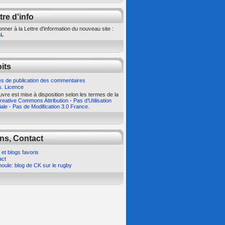
tre d'info
nner à la Lettre d'information du nouveau site :
i
.
its
s de publication des commentaires
s. Licence
vre est mise à disposition selon les termes de la
eative Commons Attribution - Pas d’Utilisation
le - Pas de Modification 3.0 France
.
ns, Contact
 et blogs favoris
act
oule: blog de CK sur le rugby