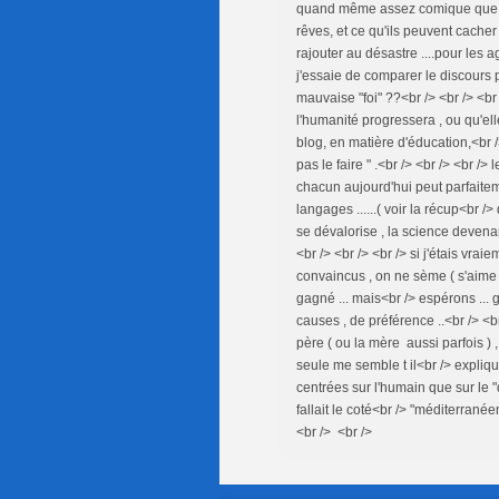
quand même assez comique que l'o
rêves, et ce qu'ils peuvent cache
rajouter au désastre ....pour les a
j'essaie de comparer le discours p
mauvaise "foi" ??<br /> <br /> <b
l'humanité progressera , ou qu'elle
blog, en matière d'éducation,<br /
pas le faire " .<br /> <br /> <br />
chacun aujourd'hui peut parfaite
langages ......( voir la récup<br />
se dévalorise , la science devena
<br /> <br /> <br /> si j'étais vrai
convaincus , on ne sème ( s'aime ?
gagné ... mais<br /> espérons ... g
causes , de préférence ..<br /> <br 
père ( ou la mère aussi parfois ) ,
seule me semble t il<br /> explique
centrées sur l'humain que sur le "d
fallait le coté<br /> "méditerranée
<br /> <br />