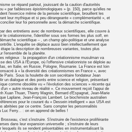
nisme se répand partout, jouissant de la caution d'autorités
 ou « par faiblesses épistémologiques » (p. 150), parce qu'elles ne
dent l'exercice même de la pensée scientifique, brouillent les
ébrant leur mythique et si peu dérangeante « complémentarité », et
concilier leur foi personnelle avec la démarche scientifique.
e par des entretiens avec de nombreux scientifiques, elle couvre à
r le créationnisme, l'identifier sous ses formes les plus
soft
, en
e démarche scientifique – , un champ géo-politique et une analyse
ntrôle. L'enquête se déplace aussi bien intellectuellement que
étape la description de nombreuses variantes, toutes plus
ur l'ensemble de la planète.
ges religieux : la propagation d'un créationnisme musulman va
e des USA à l'Europe, où l'offensive créationniste se déploie au
s, en Italie, en Russie, Pologne, Roumanie. La France est loin
 consacré à « la diversité des créationnismes en France », avec
 de Paris. Sous la houlette de son secrétaire fondateur Jean
r un dialogue et des ponts entre science et religion, présentant
que comme obsolète vu « l'évolution des sciences » récente qui
e d'un « autre niveau de réalité ». Ce mouvement reçoit l'appui de
Trinh Xuan Thuan, Thierry Magnin, Bernard d'Espagnat, Jean-Marie
ue Laplane, Jean-François Lambert. Le biochimiste australien
références pour le courant du « Dessein intelligent » aux USA est
ns abritées par ce centre. Sans compter les personnalités
uc Ferry... : on en apprend de belles !
 Brosseau, c'est s'instruire. S'instruire de l'existence proliférante
ses dans leur expansion universelle ; s'instruire de leurs
 lesquels ils se rendent présentables en instrumentalisant la