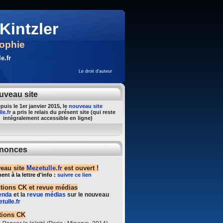
Kintzler
sophie
e.fr
Le droit d'auteur
uveau site
puis le 1er janvier 2015, le
nouveau site
le.fr
a pris le relais du présent site (qui reste
intégralement accessible en ligne)
nonces
eau site
Mezetulle.fr
est ouvert !
t à la lettre d'info :
suivre ce lien
ntions CK et revue médias
enda
et la
revue médias
sur le nouveau
tulle.fr
tions CK