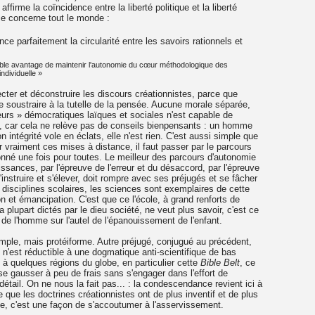
ffirme la coïncidence entre la liberté politique et la liberté
nce concerne tout le monde :
ce parfaitement la circularité entre les savoirs rationnels et
double avantage de maintenir l'autonomie du cœur méthodologique des
ndividuelle »
tecter et déconstruire les discours créationnistes, parce que
 se soustraire à la tutelle de la pensée. Aucune morale séparée,
eurs » démocratiques laïques et sociales n'est capable de
e, car cela ne relève pas de conseils bienpensants : un homme
n intégrité vole en éclats, elle n'est rien. C'est aussi simple que
er vraiment ces mises à distance, il faut passer par le parcours
donné une fois pour toutes. Le meilleur des parcours d'autonomie
issances, par l'épreuve de l'erreur et du désaccord, par l'épreuve
'instruire et s'élever, doit rompre avec ses préjugés et se fâcher
 disciplines scolaires, les sciences sont exemplaires de cette
on et émancipation. C'est que ce l'école, à grand renforts de
 plupart dictés par le dieu société, ne veut plus savoir, c'est ce
ie de l'homme sur l'autel de l'épanouissement de l'enfant.
mple, mais protéiforme. Autre préjugé, conjugué au précédent,
l n'est réductible à une dogmatique anti-scientifique de bas
t à quelques régions du globe, en particulier cette
Bible Belt
, ce
e gausser à peu de frais sans s'engager dans l'effort de
 détail. On ne nous la fait pas... : la condescendance revient ici à
e que les doctrines créationnistes ont de plus inventif et de plus
e, c'est une façon de s'accoutumer à l'asservissement.