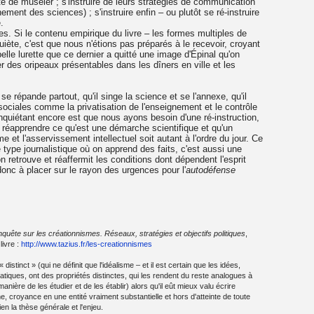
ité de museler ; s'instruire de leurs stratégies de communication
ment des sciences) ; s'instruire enfin – ou plutôt se ré-instruire
.
s. Si le contenu empirique du livre – les formes multiples de
iète, c'est que nous n'étions pas préparés à le recevoir, croyant
belle lurette que ce dernier a quitté une image d'Épinal qu'on
r des oripeaux présentables dans les dîners en ville et les
 se répande partout, qu'il singe la science et se l'annexe, qu'il
ociales comme la privatisation de l'enseignement et le contrôle
 inquiétant encore est que nous ayons besoin d'une ré-instruction,
 réapprendre ce qu'est une démarche scientifique et qu'un
 et l'asservissement intellectuel soit autant à l'ordre du jour. Ce
type journalistique où on apprend des faits, c'est aussi une
on retrouve et réaffermit les conditions dont dépendent l'esprit
 donc à placer sur le rayon des urgences pour l'
autodéfense
quête sur les créationnismes. Réseaux, stratégies et objectifs politiques
,
livre :
http://www.tazius.fr/les-creationnismes
distinct » (qui ne définit que l'idéalisme – et il est certain que les idées,
ues, ont des propriétés distinctes, qui les rendent du reste analogues à
anière de les étudier et de les établir) alors qu'il eût mieux valu écrire
me, croyance en une entité vraiment substantielle et hors d'atteinte de toute
en la thèse générale et l'enjeu.