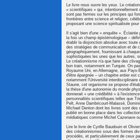
Le livre nous ouvre les yeux. Le création
« scientifiques » qui, intentionnellement
sont pas fermes sur les principes qui fon
frontières entre science et religion, cél
proposant une science spiritualisée pour 
Il s'agit bien d'une « enquête ». Éclairé
la fois un champ épistémologique – défini
établir la disjonction absolue avec tout
des stratégies de communication et de co
géographiquement, fournissant à chaque 
sophistiquées les unes que les autres, s
Le créationnisme n'a que faire des cliva
bon train, notamment en Turquie. On pass
Royaume Uni, en Allemagne, aux Pays-Ba
d'être épargnée – un chapitre entier est
notamment l'Université interdisciplinaire
Staune, cet organisme se propose d'établi
la thèse d'une autonomie du monde physi
donnerait « une crédibilité » à l'existenc
personnalités scientifiques telles que 
Pelt, Anne Dambricourt-Malassé, Dominiq
Michael Denton dont les livres sont des 
publié en bonne place dans les collectio
médiatiques comme Michel Cazenave ou L
Lire le livre de Cyrille Baudouin et Olivier
des créationnismes sous des formes diver
procédés, et particulièrement de ceux par