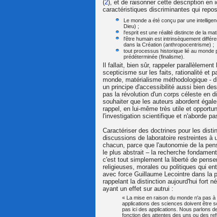
(
2
), et de raisonner cette description en i
caractéristiques discriminantes qui rep
Le monde a été conçu par une intelligence
Dieu) ;
l'esprit est une réalité distincte de la mat
l'être humain est intrinsèquement différe
dans la Création (anthropocentrisme) ;
tout processus historique lié au monde 
prédéterminée (finalisme).
Il fallait, bien sûr, rappeler parallèlemen
scepticisme sur les faits, rationalité et
monde, matérialisme méthodologique - dis
un principe d'accessibilité aussi bien d
pas la révolution d'un corps céleste en d
souhaiter que les auteurs abordent égalem
rappel, en lui-même très utile et opportu
l'investigation scientifique et n'aborde p
Caractériser des doctrines pour les distin
discussions de laboratoire restreintes à
chacun, parce que l'autonomie de la pen
le plus abstrait – la recherche fondament
c'est tout simplement la liberté de pense
religieuses, morales ou politiques qui en
avec force Guillaume Lecointre dans la pr
rappelant la distinction aujourd'hui fort 
ayant un effet sur autrui :
« La mise en raison du monde n'a pas à su
applications des sciences doivent être s
pas ici des applications. Nous parlons de 
fonction des attentes des uns ou des ref