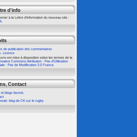
tre d'info
nner à la Lettre d'information du nouveau site :
i
.
its
s de publication des commentaires
s. Licence
vre est mise à disposition selon les termes de la
eative Commons Attribution - Pas d’Utilisation
le - Pas de Modification 3.0 France
.
ns, Contact
 et blogs favoris
act
oule: blog de CK sur le rugby