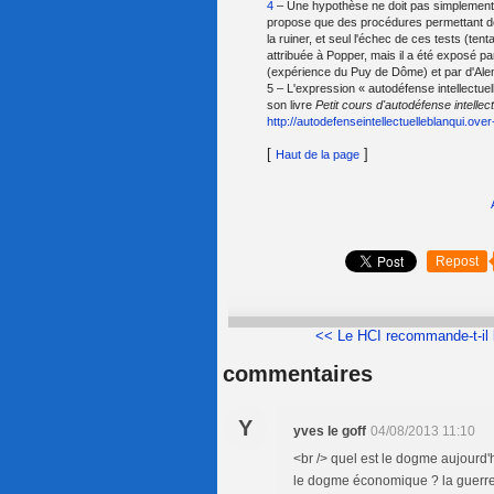
4
– Une hypothèse ne doit pas simplement av
propose que des procédures permettant de l
la ruiner, et seul l'échec de ces tests (tent
attribuée à Popper, mais il a été exposé p
(expérience du Puy de Dôme) et par d'Al
5 – L'expression « autodéfense intellectue
son livre
Petit cours d'autodéfense intellect
http://autodefenseintellectuelleblanqui.ove
[
]
Haut de la page
Repost
<< Le HCI recommande-t-il l'
commentaires
Y
yves le goff
04/08/2013 11:10
<br /> quel est le dogme aujourd'
le dogme économique ? la guerre 