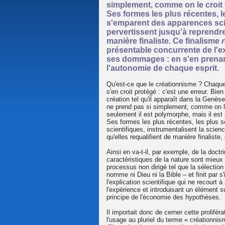
simplement, comme on le croit 
Ses formes les plus récentes, l
s'emparent des apparences scien
pervertissent jusqu'à reprendr
manière finaliste. Ce finalisme
présentable concurrente de l'ex
ses dommages : en s'en prenant
l'autonomie de chaque esprit.
Qu'est-ce que le créationnisme ? Chaque e
s'en croit protégé : c'est une erreur. Bie
création tel qu'il apparaît dans la Genèse
ne prend pas si simplement, comme on le 
seulement il est polymorphe, mais il est
Ses formes les plus récentes, les plus 
scientifiques, instrumentalisent la scien
qu'elles requalifient de manière finalist
Ainsi en va-t-il, par exemple, de la doctr
caractéristiques de la nature sont mieux 
processus non dirigé tel que la sélection
nomme ni Dieu ni la Bible – et finit par
l'explication scientifique qui ne recourt à
l'expérience et introduisant un élément 
principe de l'économie des hypothèses.
Il importait donc de cerner cette prolifér
l'usage au pluriel du terme « créationnis