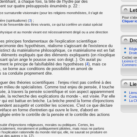
dentifiant, à chaque fois, la tête de l'hydre par des
osent sur quatre présupposés énumérés p. 22 :
Let
 surnaturelle visionnaire (pour les religions monothéistes, il s'agit de
Pour s'abo
ière (spiritualisme) (
3
) ;
Cliquer ic
nt de l'ensemble des êtres vivants, ce qui lui confère un statut spécial
physique et au monde vivant est nécessairement dirigé ou a une direction
Dro
t les principes fondamentaux de l'explication scientifique :
 parcimonie des hypothèses, réalisme s'agissant de l'existence du
Règle
tinct du matérialisme philosophique, ce matérialisme est en fait
Droit
es éléments expliqués que des éléments expliquants (on n'explique
Ce(tte) œu
isant qu'un ange le pousse avec son doigt..). On aurait pu
Licence Cr
ent le principe de falsifiabilité des hypothèses (
4
), mais ce
Commercia
n, se borne aux conditions de possibilité en amont de
as sa conduite proprement dite.
guer des théories scientifiques : l'enjeu n'est pas confiné à des
Lie
 un milieu de spécialistes. Comme tout enjeu de pensée, il touche
sée, à travers la pensée scientifique et son aspect apparemment
Liens
ale, la recherche des explications du monde -, est visée. Par elle
Cont
r qui est battue en brèche. La brèche prend la forme d'injonctions
La Ch
tendent assujettir et contrôler les sciences. C'est ce que déclare
éface en forme d'entretien qui ouvre le livre, d'abord en
négligée entre le contrôle de la pensée et le contrôle des actions
bir d'injonctions religieuses, morales ou politiques. Certes, les
ocialement, moralement et politiquement pilotées, mais nous ne parlons
l'explication rationnelle du monde réel qui, elle, ne saurait se produire en
us des autres » (p. 17).