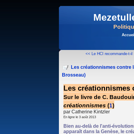
Mezetull
Politiq
Accuei
<< Le HCI recommande-t-il l'
Les créationnismes contre la
Brosseau)
Les créationnismes c
Sur le livre de C. Baudou
créationnismes
(
1
)
par Catherine Kintzler
En ligne le 3 août 2013
Bien au-delà de l'anti-évolution
apparaît dans la Genèse, le cr