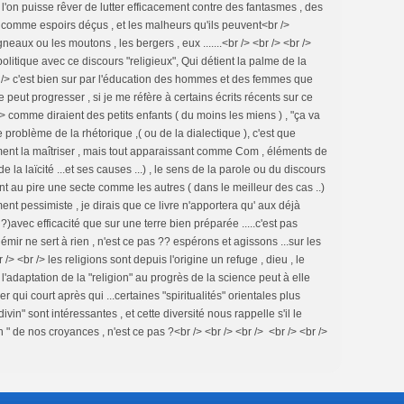
n puisse rêver de lutter efficacement contre des fantasmes , des
r comme espoirs déçus , et les malheurs qu'ils peuvent<br />
gneaux ou les moutons , les bergers , eux .......<br /> <br /> <br />
olitique avec ce discours "religieux", Qui détient la palme de la
r /> c'est bien sur par l'éducation des hommes et des femmes que
 peut progresser , si je me réfère à certains écrits récents sur ce
> comme diraient des petits enfants ( du moins les miens ) , "ça va
 le problème de la rhétorique ,( ou de la dialectique ), c'est que
ment la maîtriser , mais tout apparaissant comme Com , éléments de
 de la laïcité ...et ses causes ...) , le sens de la parole ou du discours
nt au pire une secte comme les autres ( dans le meilleur des cas ..)
ement pessimiste , je dirais que ce livre n'apportera qu' aux déjà
)avec efficacité que sur une terre bien préparée .....c'est pas
émir ne sert à rien , n'est ce pas ?? espérons et agissons ...sur les
/> <br /> les religions sont depuis l'origine un refuge , dieu , le
 l'adaptation de la "religion" au progrès de la science peut à elle
r qui court après qui ...certaines "spiritualités" orientales plus
ivin" sont intéressantes , et cette diversité nous rappelle s'il le
n " de nos croyances , n'est ce pas ?<br /> <br /> <br /> <br /> <br />