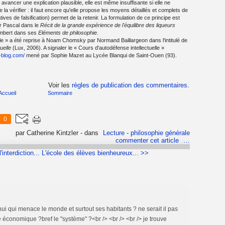
ancer une explication plausible, elle est même insuffisante si elle ne
a vérifier : il faut encore qu'elle propose les moyens détaillés et complets de
atives de falsification) permet de la retenir. La formulation de ce principe est
ar Pascal dans le
Récit de la grande expérience de l'équilibre des liqueurs
embert dans ses
Eléments de philosophie
.
lle » a été reprise à Noam Chomsky par Normand Baillargeon dans l'intitulé de
uelle
(Lux, 2006). A signaler le « Cours d'autodéfense intellectuelle »
r-blog.com/
mené par Sophie Mazet au Lycée Blanqui de Saint-Ouen (93).
Voir les
règles de publication des commentaires
.
Accueil
Sommaire
0
par Catherine Kintzler
-
dans
Lecture - philosophie générale
commenter cet article
…
interdiction...
L'école des élèves bienheureux... >>
hui qui menace le monde et surtout ses habitants ? ne serait il pas
économique ?bref le "système" ?<br /> <br /> <br /> je trouve