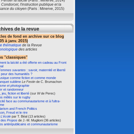
e
Penser la laïcité
(Paris : Minerve, 2014)
e
Condorcet, l'instruction publique et la
sance du citoyen
(Paris : Minerve, 2015)
hives de la revue
cles de fond en archive sur ce blog
05 à janv. 2015)
e thématique
de la Revue
ronologique
des articles
s "classiques"
nt la laïcité a été offerte en cadeau au Front
nal
Femmes savantes
: savoir, maternité et liberté
 peur des humanités ?
usique comme fiction et comme monde
anquet sublime
Le Festin
de C. Brumachon
isme et photographie
er et randonneur
 jeu, fiction et liberté
(sur
W
de Perec)
s mêlés sur le rugby
ïcité face au communautarisme et à l'ultra-
sme
arism and French Politics
on, Freud et le rire
e
L'école
par T. Béal (13 articles)
e des
Propos
de J.-M. Muglioni (36 articles)
es antirépublicains et communautarisme