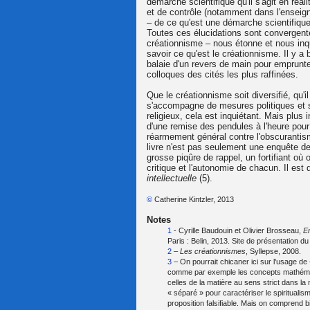
démarche scientifique qu'il s'agit en réal
et de contrôle (notamment dans l'enseigne
– de ce qu'est une démarche scientifique
Toutes ces élucidations sont convergente
créationnisme – nous étonne et nous inqu
savoir ce qu'est le créationnisme. Il y a 
balaie d'un revers de main pour emprunte
colloques des cités les plus raffinées.
Que le créationnisme soit diversifié, qu'il
s'accompagne de mesures politiques et s
religieux, cela est inquiétant. Mais plus
d'une remise des pendules à l'heure pour
réarmement général contre l'obscurantisme
livre n'est pas seulement une enquête de 
grosse piqûre de rappel, un fortifiant où 
critique et l'autonomie de chacun. Il est
intellectuelle
(5).
©
Catherine Kintzler, 2013
Notes
1
- Cyrille Baudouin et Olivier Brosseau,
En
Paris : Belin, 2013. Site de présentation du 
2
–
Les créationnismes
, Syllepse, 2008.
3
– On pourrait chicaner ici sur l'usage de « 
comme par exemple les concepts mathématiq
celles de la matière au sens strict dans la m
« séparé » pour caractériser le spiritualis
proposition falsifiable. Mais on comprend bi