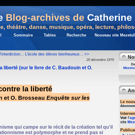
e
Blog-archives de
Catherine 
ue, théâtre, danse, musique, opéra, lecture, philo
l
Sommaire
Tables
Recherche
Nouveau site Mezetull
interdiction...
L'école des élèves bienheureux... >>
No
20 décembre 1970
De
 liberté (sur le livre de C. Baudouin et O.
Mezetul
ontre la liberté
An
in et O. Brosseau
Enquête sur les
Le nouv
Abonnemen
Interve
Voir
l'
ag
site
Meze
nisme qui campe sur le récit de la création tel qu'il
Publica
éationnisme est polymorphe et ne prend pas si