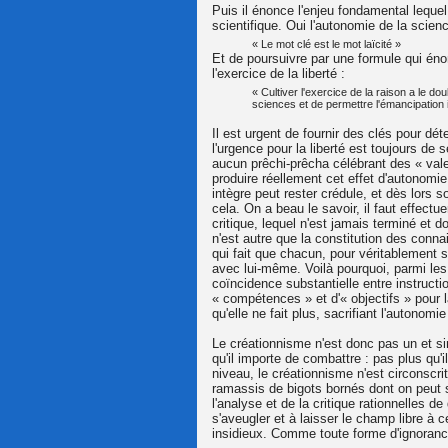
Puis il énonce l'enjeu fondamental lequel a
scientifique. Oui l'autonomie de la scie
« Le mot clé est le mot laïcité »
Et de poursuivre par une formule qui énon
l'exercice de la liberté :
« Cultiver l'exercice de la raison a le 
sciences et de permettre l'émancipation i
Il est urgent de fournir des clés pour dé
l'urgence pour la liberté est toujours de
aucun prêchi-prêcha célébrant des « val
produire réellement cet effet d'autonomi
intègre peut rester crédule, et dès lors so
cela. On a beau le savoir, il faut effectu
critique, lequel n'est jamais terminé et 
n'est autre que la constitution des conna
qui fait que chacun, pour véritablement s
avec lui-même. Voilà pourquoi, parmi les
coïncidence substantielle entre instructi
« compétences » et d'« objectifs » pour la
qu'elle ne fait plus, sacrifiant l'autonom
Le créationnisme n'est donc pas un et si
qu'il importe de combattre : pas plus qu'i
niveau, le créationnisme n'est circonscri
ramassis de bigots bornés dont on peut s
l'analyse et de la critique rationnelles de
s'aveugler et à laisser le champ libre à c
insidieux. Comme toute forme d'ignoranc