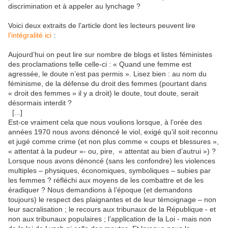
discrimination et à appeler au lynchage ?
Voici deux extraits de l'article dont les lecteurs peuvent lire
l'intégralité ici
:
Aujourd’hui on peut lire sur nombre de blogs et listes féministes
des proclamations telle celle-ci : « Quand une femme est
agressée, le doute n’est pas permis ». Lisez bien : au nom du
féminisme, de la défense du droit des femmes (pourtant dans
« droit des femmes » il y a droit) le doute, tout doute, serait
désormais interdit ?
[...]
Est-ce vraiment cela que nous voulions lorsque, à l’orée des
années 1970 nous avons dénoncé le viol, exigé qu’il soit reconnu
et jugé comme crime (et non plus comme « coups et blessures »,
« attentat à la pudeur »- ou, pire, « attentat au bien d’autrui ») ?
Lorsque nous avons dénoncé (sans les confondre) les violences
multiples – physiques, économiques, symboliques – subies par
les femmes ? réfléchi aux moyens de les combattre et de les
éradiquer ? Nous demandions à l’époque (et demandons
toujours) le respect des plaignantes et de leur témoignage – non
leur sacralisation ; le recours aux tribunaux de la République - et
non aux tribunaux populaires ; l’application de la Loi - mais non