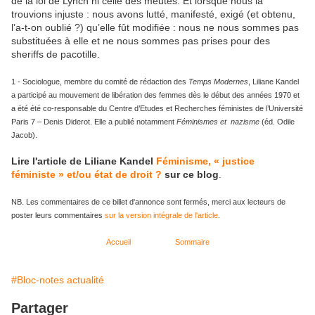
de la loi de Lynch ni celle des meutes. Et lorsque nous la
trouvions injuste : nous avons lutté, manifesté, exigé (et obtenu,
l’a-t-on oublié ?) qu’elle fût modifiée : nous ne nous sommes pas
substituées à elle et ne nous sommes pas prises pour des
sheriffs de pacotille.
1 - Sociologue, membre du comité de rédaction des
Temps Modernes
, Liliane Kandel
a participé au mouvement de libération des femmes dès le début des années 1970 et
a été été co-responsable du Centre d’Etudes et Recherches féministes de l’Université
Paris 7 – Denis Diderot. Elle a publié notamment
Féminismes et nazisme
(éd. Odile
Jacob).
Lire l'article de Liliane Kandel
Féminisme, « justice
féministe » et/ou état de droit ?
sur ce blog
.
NB. Les commentaires de ce billet d'annonce sont fermés, merci aux lecteurs de
poster leurs commentaires
sur la version intégrale de l'article
.
Accueil
Sommaire
#Bloc-notes actualité
Partager