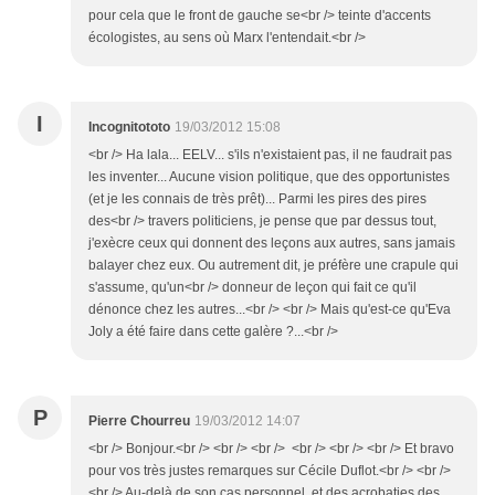
pour cela que le front de gauche se<br /> teinte d'accents
écologistes, au sens où Marx l'entendait.<br />
I
Incognitototo
19/03/2012 15:08
<br /> Ha lala... EELV... s'ils n'existaient pas, il ne faudrait pas
les inventer... Aucune vision politique, que des opportunistes
(et je les connais de très prêt)... Parmi les pires des pires
des<br /> travers politiciens, je pense que par dessus tout,
j'exècre ceux qui donnent des leçons aux autres, sans jamais
balayer chez eux. Ou autrement dit, je préfère une crapule qui
s'assume, qu'un<br /> donneur de leçon qui fait ce qu'il
dénonce chez les autres...<br /> <br /> Mais qu'est-ce qu'Eva
Joly a été faire dans cette galère ?...<br />
P
Pierre Chourreu
19/03/2012 14:07
<br /> Bonjour.<br /> <br /> <br /> <br /> <br /> <br /> Et bravo
pour vos très justes remarques sur Cécile Duflot.<br /> <br />
<br /> Au-delà de son cas personnel, et des acrobaties des