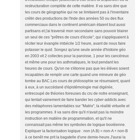
restructuration complète de cette matière. Il va sans dire que
les cours de géographie qui ne se limitaient pas à l'inventaire
crétin des productions de l'Inde des années 50 ou des flux
commerciaux dans le continent américain étaient tout aussi
partisans et j'ai traversé mon secondaire sans pouvoir blairer
un seul de ces "prêtres de cours d'école", qui s'appliquaient à
réciter leur évangile imbécile 1/2 heure, avant de nous faire
potasser le quid. Songez qu'une seule année d'histoire géo
en 2003 vit 2 collectes pour la paroisse, 1 pour les cancéreux
et même une pour les asthmatiques, le tout pendant les
heures de cours. Qu'on ne s'étonne pas que les élèves soient
incapables de remplir une carte quand une mineure de géo
tombe au BAC.Les cours de philosophie se résumaient, quant
à eux, à un succédané d'épistémologie mal digérée,
entrecoupé de théories foireuses du cru de notre enseignant,
qui tentait vainement de faire bander les cyber-addicts avec
des métaphores lamentables sur "Matrix", la réalité virtuelle et
les programmes. Il va sans dire qu'il n'avait pas la moindre
instruction en matière de programmation, et qu'il ne
connaissait pas même les symboles de logique booléenne.
Expliquer la factorisation logique : non (A.B) = non-A + non-B
à ce benêt me prit la bagatelle d'une demie-heure.J'aurai la