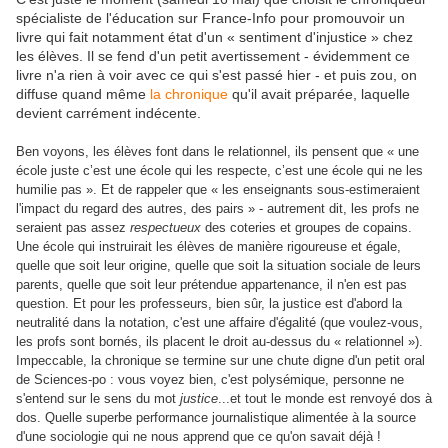
spécialiste de l'éducation sur France-Info pour promouvoir un
livre qui fait notamment état d'un « sentiment d'injustice » chez
les élèves. Il se fend d'un petit avertissement - évidemment ce
livre n'a rien à voir avec ce qui s'est passé hier - et puis zou, on
diffuse quand même
la chronique
qu'il avait préparée, laquelle
devient carrément indécente.
Ben voyons, les élèves font dans le relationnel, ils pensent que « une
école juste c’est une école qui les respecte, c’est une école qui ne les
humilie pas ». Et de rappeler que « les enseignants sous-estimeraient
l'impact du regard des autres, des pairs » - autrement dit, les profs ne
seraient pas assez
respectueux
des coteries et groupes de copains.
Une école qui instruirait les élèves de manière rigoureuse et égale,
quelle que soit leur origine, quelle que soit la situation sociale de leurs
parents, quelle que soit leur prétendue appartenance, il n'en est pas
question. Et pour les professeurs, bien sûr, la justice est d'abord la
neutralité dans la notation, c'est une affaire d'égalité (que voulez-vous,
les profs sont bornés, ils placent le droit au-dessus du « relationnel »).
Impeccable, la chronique se termine sur une chute digne d'un petit oral
de Sciences-po : vous voyez bien, c'est polysémique, personne ne
s'entend sur le sens du mot
justice
...et tout le monde est renvoyé dos à
dos. Quelle superbe performance journalistique alimentée à la source
d'une sociologie qui ne nous apprend que ce qu'on savait déjà !