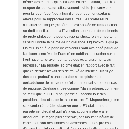
mêmes les cancres qu'ils laissent en friche, allant jusqu'à se
moquer de leur statut -effectivement risible, j'en conviens-
pour la jouer "cool", ou à humilier publiquement certains
élèves pour se rapprocher des autres. Les professeurs
d'instruction civique (matière qui est passée de l'introduction
au droit constitutionnel à l'évocation laborieuse de rudiments
de proto-philosophie pour déficients structurels) remportent
sans nul doute la palme de l'intolérance. Figurez-vous que je
fus mis un an à la porte de ces cours pour avoir osé parler de
l'antisémitisme "vieille France" en oubliant de cracher sur le
front national, et avoir demandé des éclaircissements au
professeur. Ma requête légitime était en rapport avec le fait
que ce-dernier n'avait rien de trouvé de mieux qu'un "il y a
des cons partout" à une question si complaisante et
gerbadélique de mièvrerie qu'elle ne méritait seulement pas
de réponse. Quelque chose comme "Mais madame, comment
se fait-il que le LEPEN soit passé au second tour des
présidentielles et qu'on le laisse exister ?". Magnanime, je me
suis contenté de faire observer que le FN était un parti
parfaitement légal et qu'il n'y avait aucune matière à le
dissoudre. De façon plus générale, ces moutons bêlant de
concert au son des litanies pavloviennes de nos professeurs
d'instruction civique justifierait à eux seuls la disparition ou la