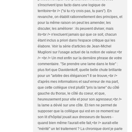
s'inscrivent ipso facto dans une logique de
territoire<br /> ("si tu n'y crois pas, tu pars"). En
revanche, on établit rationnellement des principes, et
pour la même raison on peut les amender, les
discuter, les améliorer : ils peuvent diviser, mais
ils<br /> n'excluent jamais qui que ce soit, chacun
étant inclus a priori dans l'espace critique qui les
élabore. Voir la série d'articles de Jean-Michel
Muglioni sur l'usage actuel de la notion de valeur.<br
/> <br /> Un mot enfin sur la dernière phrase de votre
commentaire. "Se prendre une lame dans le foie" :
plus fort que Davidenkoff, quelle belle chute brillante
pour un "arbitre des élégances"! Il se trouve,<br />
d'après mes informations et sauf erreur de ma part,
que cette collègue s'est plutôt "pris la lame" du côté
gauche du thorax, le côté du coeur, et que,
heureusement pour elle et pour son agresseur,<br />
la lame a dévié sur une côte. Et rien ne permet de
supposer que la collègue qui est en ce moment sur
son lit d'hôpital jouait aux dresseurs de fauves -
quand bien même l'aurait-elle fait,<br /> aurait-elle
"mérité" un tel traitement ? La chronique dont je parle