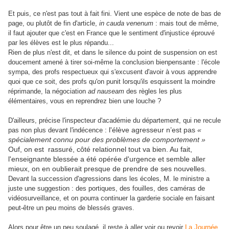
Et puis, ce n'est pas tout à fait fini. Vient une espèce de note de bas de
page, ou plutôt de fin d'article,
in cauda venenum
: mais tout de même,
il faut ajouter que c'est en France que le sentiment d'injustice éprouvé
par les élèves est le plus répandu...
Rien de plus n'est dit, et dans le silence du point de suspension on est
doucement amené à tirer soi-même la conclusion bienpensante : l'école
sympa, des profs respectueux qui s'excusent d'avoir à vous apprendre
quoi que ce soit,
des profs qu'on punit lorsqu'ils esquissent la moindre
réprimande,
la négociation
ad nauseam
des règles les plus
élémentaires, vous en reprendrez bien une louche ?
D'ailleurs, précise l'inspecteur d'académie du département, qui ne recule
l'élève agresseur n’est pas
«
pas non plus devant l'indécence :
spécialement connu pour des problèmes de comportement »
Ouf, on est rassuré, côté relationnel tout va bien. Au fait,
l'enseignante blessée a été opérée d'urgence et semble aller
mieux, on en oublierait presque de prendre de ses nouvelles.
Devant la succession d'agressions dans les écoles, M. le ministre a
juste une suggestion : des portiques, des fouilles, des caméras de
vidéosurveillance, et on pourra continuer la garderie sociale en faisant
peut-être un peu moins de blessés graves.
Alors pour être un peu soulagé, il reste à aller voir ou revoir
La Journée