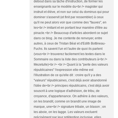
debout dans sa tâche d'instruction, de former les
enseignants sur le modèle du<br /> magister qui
instruit et élève, et non sur celui du dominus qui pour
dominer s'asservit (et finit par ressembler) à ceux
qu'il ne peut alors voir que comme des "fauves", en
les<br /> imitant et en portant leur manière d'être au
pinacle.<br /> Beaucoup d'articles abordent ce sujet
dans ce blog. Je me contente de renvoyer, entre
autres, à ceux de Tristan Béal et d'Edith Bottineau-
Fuchs. Ils savent l'un et l'autre de quoi ils parlent
(vous<br /> trouverez facilement les textes dans le
Sommaire ou dans la liste des contributeurs à<br />
Mezetulle)<br /> <br /> Quant à la "perte des valeurs
républicaines" l'expression elle-même est
l'illustration de ce qu'elle dit : croire qu'il y a des
"valeurs" républicaines, c'est déjà avoir abandonné
l'idée de<br /> principes républicains, c'est déjà avoir
souscrit à une logique d'adhésion, de tribu, de
croyance, d'appartenance. On adhère à des valeurs,
on les brandit, comme on brandit une image de
marque, une<br /> signature tribale, un blason ; on
les aboie, on les tagge. Les valeurs excluent
précisément par leur prtétention inclusive, elles