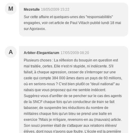
M
Mezetulle
18/05/2009 15:22
Sur cette affaire et quelques-unes des "responsabilités"
engagées, voir cet article de Paul Villach publié lundi 18 mai
sur Agoravox.
A
Arbiter-Elegantiarum
17/05/2009 08:20
Plusieurs choses : La réflexion du bouquin en question est
mal traitée, certes. Elle n'est ni stupide, ni indécente. S'il
fallait, à chaque agression, cesser de s'interroger sur une
caste qui compte 384 000 âmes dans un pays de 60 millions,
où en serions-nous ? C'est bien plutôt ce "deuil national" au
rabais que vous proposez qui me semble indécent.
Suggérez-vous d'arrêter de se pencher sur le cas des agents
de la SNCF chaque fois qu'un conducteur de train se fait
tabasser, de suspendre les réductions du nombre de
militaires chaque fois qu'un bleu se prend une balle en
exercice ?Mais je m'égare, revenons-en au (mauvais) article.
Son souci premier était de s'attaquer aux relations élèves/
élèves, dont nous n'avons que foutre. L'école est la première