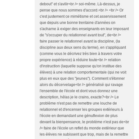
debout" et s'avilir<br /> soi-même. Là-dessus, je
pense que nous sommes d'accord.<br /> <br /> Or
c'est justement ce mimétisme et cet asservissement
que depuis une bonne trentaine d'années on
s'acharne à exiger des enseignants en leur imposant
de "s'occuper du relationnel avant tout", de<br />
faire passer le relationnel avant la discipline, (la
discipline aux deux sens du terme), en s'appliquant
(comme vous le décrivez très bien à travers votre
propre expérience) à réduire toute<br /> relation
d'instruction (laquelle suppose qu'on institue des
élèves) à une relation comportementale (qui ne voit
plus en eux que des "jeunes"). Comment s'étonner
alors du décervelage<br /> généralisé qui ravage
l'ensemble de l'école et dont vous donnez une
description, hélas je le crains, exacte?<br /> Le
problème n'est pas de remettre une louche de
relationnel et d'encenser les groupes extérieurs à
l'école en demandant une génuflexion de plus
devant la bienpensance, le problème n'est pas de<br
/> faire de l'école un reflet du monde extérieur que
les élèves ne subissent que trop, mais de la remettre