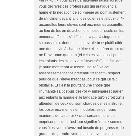
<br /> <br /> Vous avez parfaitement raison lorsque
vous décrivez des professeurs qui pratiquent la
haine et la négation de soi-même au point justement
de s'incliner devant la loi des coteries et tribus<br />
auxquelles leurs élèves sont eux-mêmes assujettis,
au lieu de les en détacher le temps de l'école en les
emmenant "ailleurs". L'école n'a pas à singer ce qui
se passe à l'extérieur : elle devrait<br /> plutôt offrir
une double vie à chaque élève et le libérer de ce qui
ne l'environne que trop (et cela est vrai aussi pour
les enfants des milieux dits "favorisés"). Le film dont
je parle montre<br /> assez jusqu'où va cet
asservissement et ce prétendu "respect" - respect
pour ce que l'élève n'est pas, pour ce qui lui fait
obstacle. Et c'est là pourtant une chose que
l'humanité sait depuis des<br /> millénaires : parler
aux enfants la langue et le langage qu'on croit qu'ils
attendent de ceux qui sont chargés de les instruire,
les poser eux-mêmes en modèles, singer leurs
manières de faire,<br /> c'est certainement les
mépriser puisque c'est leur signifier "restez comme
vous êtes, vous n'avez nul besoin de progresser, de
grandir, de prendre votre place, de vous mettre