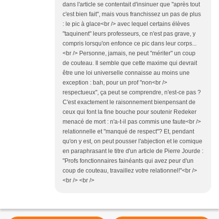
dans l'article se contentait d'insinuer que "après tout
c'est bien fait", mais vous franchissez un pas de plus
: le pic à glace<br /> avec lequel certains élèves
"taquinent" leurs professeurs, ce n'est pas grave, y
compris lorsqu'on enfonce ce pic dans leur corps...
<br /> Personne, jamais, ne peut "mériter" un coup
de couteau. Il semble que cette maxime qui devrait
être une loi universelle connaisse au moins une
exception : bah, pour un prof "non<br />
respectueux", ça peut se comprendre, n'est-ce pas ?
C'est exactement le raisonnement bienpensant de
ceux qui font la fine bouche pour soutenir Redeker
menacé de mort : n'a-t-il pas commis une faute<br />
relationnelle et "manqué de respect"? Et, pendant
qu'on y est, on peut pousser l'abjection et le comique
en paraphrasant le titre d'un article de Pierre Jourde :
"Profs fonctionnaires fainéants qui avez peur d'un
coup de couteau, travaillez votre relationnel!"<br />
<br /> <br />