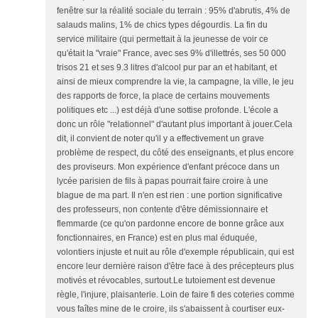
fenêtre sur la réalité sociale du terrain : 95% d'abrutis, 4% de
salauds malins, 1% de chics types dégourdis. La fin du
service militaire (qui permettait à la jeunesse de voir ce
qu'était la "vraie" France, avec ses 9% d'illettrés, ses 50 000
trisos 21 et ses 9.3 litres d'alcool pur par an et habitant, et
ainsi de mieux comprendre la vie, la campagne, la ville, le jeu
des rapports de force, la place de certains mouvements
politiques etc ...) est déjà d'une sottise profonde. L'école a
donc un rôle "relationnel" d'autant plus important à jouer.Cela
dit, il convient de noter qu'il y a effectivement un grave
problème de respect, du côté des enseignants, et plus encore
des proviseurs. Mon expérience d'enfant précoce dans un
lycée parisien de fils à papas pourrait faire croire à une
blague de ma part. Il n'en est rien : une portion significative
des professeurs, non contente d'être démissionnaire et
flemmarde (ce qu'on pardonne encore de bonne grâce aux
fonctionnaires, en France) est en plus mal éduquée,
volontiers injuste et nuit au rôle d'exemple républicain, qui est
encore leur dernière raison d'être face à des précepteurs plus
motivés et révocables, surtout.Le tutoiement est devenue
règle, l'injure, plaisanterie. Loin de faire fi des coteries comme
vous faîtes mine de le croire, ils s'abaissent à courtiser eux-