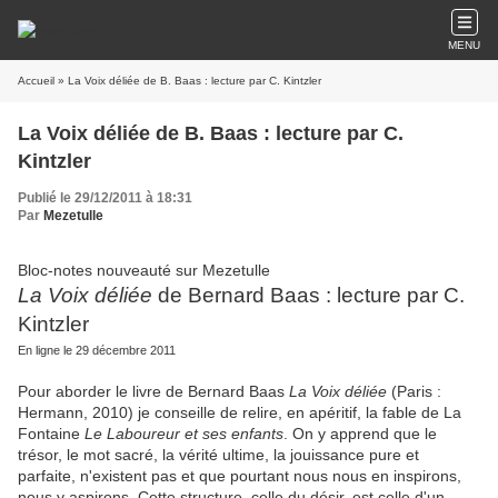
MENU
Accueil
» La Voix déliée de B. Baas : lecture par C. Kintzler
La Voix déliée de B. Baas : lecture par C.
Kintzler
Publié le 29/12/2011 à 18:31
Par
Mezetulle
Bloc-notes nouveauté sur Mezetulle
La Voix déliée
de Bernard Baas : lecture par C.
Kintzler
En ligne le 29 décembre 2011
Pour aborder le livre de Bernard Baas
La Voix déliée
(Paris :
Hermann, 2010) je conseille de relire, en apéritif, la fable de La
Fontaine
Le Laboureur et ses enfants
. On y apprend que le
trésor, le mot sacré, la vérité ultime, la jouissance pure et
parfaite, n'existent pas et que pourtant nous nous en inspirons,
nous y aspirons. Cette structure, celle du désir, est celle d'un