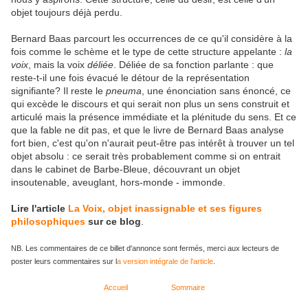
objet toujours déjà perdu.
Bernard Baas parcourt les occurrences de ce qu'il considère à la
fois comme le schème et le type de cette structure appelante :
la
voix
, mais la voix
déliée
. Déliée de sa fonction parlante : que
reste-t-il une fois évacué le détour de la représentation
signifiante? Il reste le
pneuma
, une énonciation sans énoncé, ce
qui excède le discours et qui serait non plus un sens construit et
articulé mais la présence immédiate et la plénitude du sens. Et ce
que la fable ne dit pas, et que le livre de Bernard Baas analyse
fort bien, c'est qu'on n'aurait peut-être pas intérêt à trouver un tel
objet absolu : ce serait très probablement comme si on entrait
dans le cabinet de Barbe-Bleue, découvrant un objet
insoutenable, aveuglant, hors-monde - immonde.
Lire l'article
La Voix, objet inassignable et ses figures
philosophiques
sur ce blog
.
NB. Les commentaires de ce billet d'annonce sont fermés, merci aux lecteurs de
poster leurs commentaires sur l
a version intégrale de l'article
.
Accueil
Sommaire