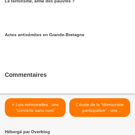
Le terrorisme, arme des pauvres ?
Actes antisémites en Grande-Bretagne
Commentaires
< Lois mémorielles : une
L'école de la "démocratie
"connerie sans nom"
participative" : une
mystification >
Hébergé par Overblog