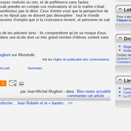
s soyez motivés ou non, et de préférence sans fautes
evait prendre en compte vos motivations et où le maître n’était
Let
manifestiez pas le désir. Ceux d’entre vous que la perspective de
se ne réjouit pas ne doivent pas désespérer : tout le monde
Pour s'abo
ouverez d’emploi que si la croissance revient, et personne ne sait
Cliquer ic
ile de les prévenir ainsi : ils comprendront qu’on se moque d’eux.
dans une école dont un très grand nombre d’élèves sortent sans
Dro
Règle
Droit
uglioni
sur
Mezetulle
.
Ce(tte) œu
Licence Cr
Voir les
règles de publication des commentaires
.
Commercia
Accueil
Sommaire
Lie
0
Liens
par Jean-Michel Muglioni
-
dans
Bloc-notes actualité
Cont
commenter cet article
…
La Ch
'écrire...
Jean Robelin et le « baratin... >>