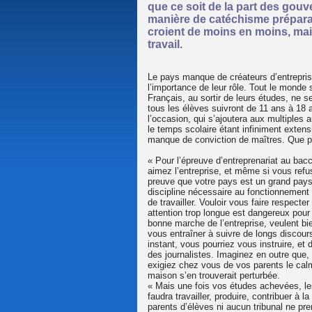
que ce soit de la part des go
manière de catéchisme préparant
croient de moins en moins, ma
travail.
Le pays manque de créateurs d’entreprises
l’importance de leur rôle. Tout le monde
Français, au sortir de leurs études, ne 
tous les élèves suivront de 11 ans à 18 a
l’occasion, qui s’ajoutera aux multiples
le temps scolaire étant infiniment exten
manque de conviction de maîtres. Que pou
« Pour l’épreuve d’entreprenariat au bac
aimez l’entreprise, et même si vous refu
preuve que votre pays est un grand pays
discipline nécessaire au fonctionnement
de travailler. Vouloir vous faire respect
attention trop longue est dangereux pour
bonne marche de l’entreprise, veulent bi
vous entraîner à suivre de longs discours
instant, vous pourriez vous instruire, et
des journalistes. Imaginez en outre que, c
exigiez chez vous de vos parents le calm
maison s’en trouverait perturbée.
« Mais une fois vos études achevées, les 
faudra travailler, produire, contribuer à
parents d’élèves ni aucun tribunal ne p