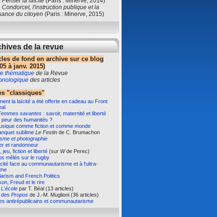
e
Penser la laïcité
(Paris : Minerve, 2014)
e
Condorcet, l'instruction publique et la
sance du citoyen
(Paris : Minerve, 2015)
hives de la revue
cles de fond en archive sur ce blog
05 à janv. 2015)
e thématique
de la Revue
ronologique
des articles
s "classiques"
nt la laïcité a été offerte en cadeau au Front
nal
Femmes savantes
: savoir, maternité et liberté
 peur des humanités ?
usique comme fiction et comme monde
anquet sublime
Le Festin
de C. Brumachon
isme et photographie
er et randonneur
 jeu, fiction et liberté
(sur
W
de Perec)
s mêlés sur le rugby
ïcité face au communautarisme et à l'ultra-
sme
arism and French Politics
on, Freud et le rire
e
L'école
par T. Béal (13 articles)
e des
Propos
de J.-M. Muglioni (36 articles)
es antirépublicains et communautarisme