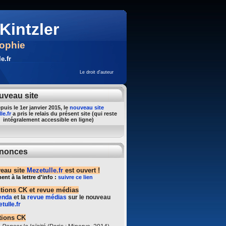
Kintzler
sophie
e.fr
Le droit d'auteur
uveau site
puis le 1er janvier 2015, le
nouveau site
le.fr
a pris le relais du présent site (qui reste
intégralement accessible en ligne)
nonces
eau site
Mezetulle.fr
est ouvert !
t à la lettre d'info :
suivre ce lien
ntions CK et revue médias
enda
et la
revue médias
sur le nouveau
tulle.fr
tions CK