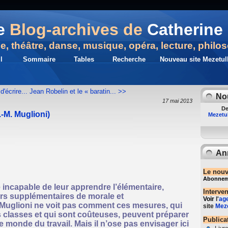
e
Blog-archives de
Catherine 
ue, théâtre, danse, musique, opéra, lecture, philo
l
Sommaire
Tables
Recherche
Nouveau site Mezetull
'écrire...
Jean Robelin et le « baratin... >>
No
17 mai 2013
De
.-M. Muglioni)
Mezetul
An
Le nouv
Abonnemen
 incapable de leur apprendre l’élémentaire,
Interve
rs supplémentaires de morale et
Voir
l'
ag
 Muglioni ne voit pas comment ces mesures, qui
site
Meze
 classes et qui sont coûteuses, peuvent préparer
Publica
e monde du travail. Mais il n’ose pas envisager ici