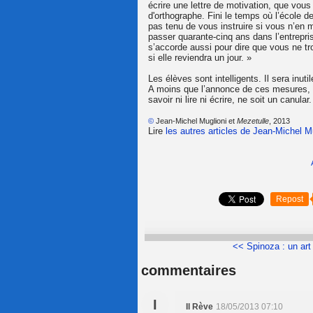
écrire une lettre de motivation, que vou
d'orthographe. Fini le temps où l’école d
pas tenu de vous instruire si vous n’en 
passer quarante-cinq ans dans l’entrepri
s’accorde aussi pour dire que vous ne tr
si elle reviendra un jour. »
Les élèves sont intelligents. Il sera inut
A moins que l’annonce de ces mesures, 
savoir ni lire ni écrire, ne soit un canular.
©
Jean-Michel Muglioni et
Mezetulle
, 2013
Lire
les autres articles de Jean-Michel M
Repost
<< Spinoza : un art d
commentaires
I
Il Rève
18/05/2013 07:10