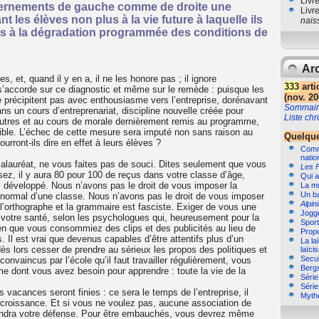
Livr
uvernements de gauche comme de droite une
Livr
 les élèves non plus à la vie future à laquelle ils
nais
is à la dégradation programmée des conditions de
Arc
, et, quand il y en a, il ne les honore pas ; il ignore
333
arti
 s’accorde sur ce diagnostic et même sur le remède : puisque les
(nov. 20
se précipitent pas avec enthousiasme vers l’entreprise, dorénavant
Sommair
ns un cours d’entreprenariat, discipline nouvelle créée pour
Liste ch
 autres et au cours de morale dernièrement remis au programme,
sible. L’échec de cette mesure sera imputé non sans raison au
Quelque
rront-ils dire en effet à leurs élèves ?
Comme
natio
calauréat, ne vous faites pas de souci. Dites seulement que vous
Les 
sez, il y aura 80 pour 100 de reçus dans votre classe d’âge,
Qui a
 développé. Nous n’avons pas le droit de vous imposer la
La m
Un b
 normal d’une classe. Nous n’avons pas le droit de vous imposer
Alpin
er l’orthographe et la grammaire est fasciste. Exiger de vous une
Jogg
 votre santé, selon les psychologues qui, heureusement pour la
Sport,
en que vous consommiez des clips et des publicités au lieu de
Propo
. Il est vrai que devenus capables d’être attentifs plus d’un
La la
 dès lors cesser de prendre au sérieux les propos des politiques et
laïci
Secul
onvaincus par l’école qu’il faut travailler régulièrement, vous
Bergs
e dont vous avez besoin pour apprendre : toute la vie de la
Séri
Séri
vacances seront finies : ce sera le temps de l’entreprise, il
Myth
 la croissance. Et si vous ne voulez pas, aucune association de
rendra votre défense. Pour être embauchés, vous devrez même