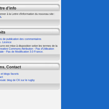
tre d'info
nner à la Lettre d'information du nouveau site :
i
.
its
s de publication des commentaires
s. Licence
vre est mise à disposition selon les termes de la
eative Commons Attribution - Pas d’Utilisation
le - Pas de Modification 3.0 France
.
ns, Contact
 et blogs favoris
act
oule: blog de CK sur le rugby