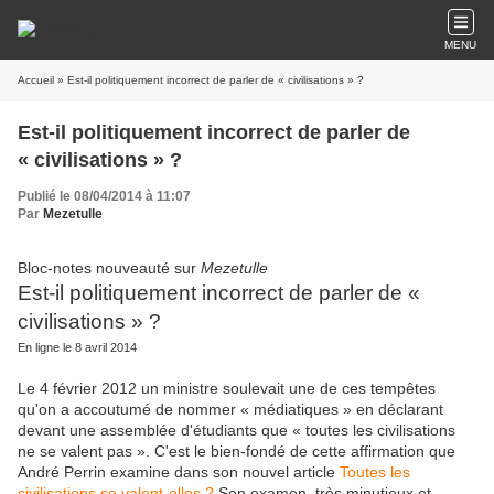
MENU
Accueil
» Est-il politiquement incorrect de parler de « civilisations » ?
Est-il politiquement incorrect de parler de
« civilisations » ?
Publié le 08/04/2014 à 11:07
Par
Mezetulle
Bloc-notes nouveauté sur
Mezetulle
Est-il politiquement incorrect de parler de «
civilisations » ?
En ligne le 8 avril 2014
Le 4 février 2012 un ministre soulevait une de ces tempêtes
qu'on a accoutumé de nommer « médiatiques » en déclarant
devant une assemblée d'étudiants que « toutes les civilisations
ne se valent pas ». C'est le bien-fondé de cette affirmation que
André Perrin examine dans son nouvel article
Toutes les
civilisations se valent-elles ?
Son examen, très minutieux et