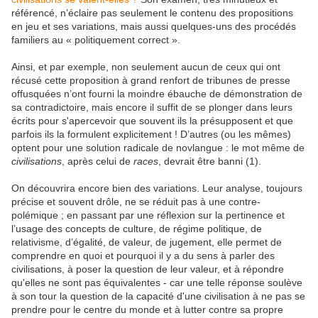
référencé, n’éclaire pas seulement le contenu des propositions
en jeu et ses variations, mais aussi quelques-uns des procédés
familiers au « politiquement correct ».
Ainsi, et par exemple, non seulement aucun de ceux qui ont
récusé cette proposition à grand renfort de tribunes de presse
offusquées n’ont fourni la moindre ébauche de démonstration de
sa contradictoire, mais encore il suffit de se plonger dans leurs
écrits pour s'apercevoir que souvent ils la présupposent et que
parfois ils la formulent explicitement ! D’autres (ou les mêmes)
optent pour une solution radicale de novlangue : le mot même de
civilisations
, après celui de
races
, devrait être banni (1).
On découvrira encore bien des variations. Leur analyse, toujours
précise et souvent drôle, ne se réduit pas à une contre-
polémique ; en passant par une réflexion sur la pertinence et
l’usage des concepts de culture, de régime politique, de
relativisme, d’égalité, de valeur, de jugement, elle permet de
comprendre en quoi et pourquoi il y a du sens à parler des
civilisations, à poser la question de leur valeur, et à répondre
qu'elles ne sont pas équivalentes - car une telle réponse soulève
à son tour la question de la capacité d'une civilisation à ne pas se
prendre pour le centre du monde et à lutter contre sa propre