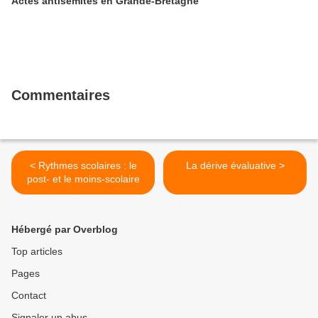
Actes antisémites en Grande-Bretagne
Commentaires
< Rythmes scolaires : le
La dérive évaluative >
post- et le moins-scolaire
Hébergé par Overblog
Top articles
Pages
Contact
Signaler un abus