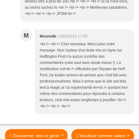
devriez être à plus de 100.<br /> <br /> <br /> Si ce n'est vous,
au moins sachez le.<br /> <br /> <br /> Meilleures salutations.
<br /> <br /> <br /> JPSM<br />
M
Mezetulle
13/02/2012 17:03
<br /> <br /> Cher monsieur. Merci pour votre
message. Non l'auteur d'un texte mis en ligne sur
Huffington Post n'a aucun contrôle des
commentaires (cela vaut sans doute mieux !). La
modération est<br /> effectuée par l'équipe de Huff
Post, j'ai toutes raisons de penser que c'est fait avec
professionnalisme. Mais il arrive que le site soit très
lent à réagir, je l'ai expérimenté en<br /> postant moi-
même des commentaires pour répondre à certains
lecteurs, cela met assez longtemps à paraître.<br />
<br /> <br /> <br />
< Gouverner, est-ce gérer ?
L'inculture comme valeur >