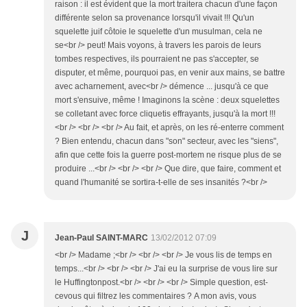
raison : il est évident que la mort traitera chacun d'une façon
différente selon sa provenance lorsqu'il vivait !!! Qu'un
squelette juif côtoie le squelette d'un musulman, cela ne
se<br /> peut! Mais voyons, à travers les parois de leurs
tombes respectives, ils pourraient ne pas s'accepter, se
disputer, et même, pourquoi pas, en venir aux mains, se battre
avec acharnement, avec<br /> démence ... jusqu'à ce que
mort s'ensuive, même ! Imaginons la scène : deux squelettes
se colletant avec force cliquetis effrayants, jusqu'à la mort !!!
<br /> <br /> <br /> Au fait, et après, on les ré-enterre comment
? Bien entendu, chacun dans "son" secteur, avec les "siens",
afin que cette fois la guerre post-mortem ne risque plus de se
produire ...<br /> <br /> <br /> Que dire, que faire, comment et
quand l'humanité se sortira-t-elle de ses insanités ?<br />
J
Jean-Paul SAINT-MARC
13/02/2012 07:09
<br /> Madame ;<br /> <br /> <br /> Je vous lis de temps en
temps...<br /> <br /> <br /> J'ai eu la surprise de vous lire sur
le Huffingtonpost.<br /> <br /> <br /> Simple question, est-
cevous qui filtrez les commentaires ? A mon avis, vous