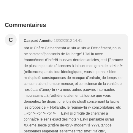
Commentaires
C
Caspard Annette
13/02/2012 14:41
<br /> Chère Catherine<br /> <br /> <br /> Décidément, nous
ne sommes "pas sortis de l'auberge" ! J'ai lu avec
énormément d'intérêt tous vos derniers articles, et si j'éprouve
de plus en plus de réticences à laisser mon grain de sel<br />
(réticences pas du tout idéologiques, vous le pensez bien,
mais plutôt conséquences de manque d'entrain, de temps, de
concentration, humeur morose, et conscience de la vanité de
nos états d'âme,<br /> à nous autres pauvres internautes
impuissants ...), j'adhère totalement à tout ce que vous
démontrez (je dirais : une fois de plus!) concernant la laïcité,
les propos de F. Hollande, le régime<br /> concordataire, etc
...<br /> <br /> <br /> Est-il si difficile de chercher à
connaître le sens exact des mots ? Est-il pensable qu'au
XXIeme siècle (critère de<br /> modernité ???), tant de
personnes emploient les termes "racisme", "laïcité",