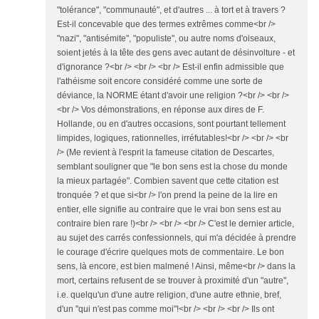
"tolérance", "communauté", et d'autres ... à tort et à travers ?
Est-il concevable que des termes extrêmes comme<br />
"nazi", "antisémite", "populiste", ou autre noms d'oiseaux,
soient jetés à la tête des gens avec autant de désinvolture - et
d'ignorance ?<br /> <br /> <br /> Est-il enfin admissible que
l'athéisme soit encore considéré comme une sorte de
déviance, la NORME étant d'avoir une religion ?<br /> <br />
<br /> Vos démonstrations, en réponse aux dires de F.
Hollande, ou en d'autres occasions, sont pourtant tellement
limpides, logiques, rationnelles, irréfutables!<br /> <br /> <br
/> (Me revient à l'esprit la fameuse citation de Descartes,
semblant souligner que "le bon sens est la chose du monde
la mieux partagée". Combien savent que cette citation est
tronquée ? et que si<br /> l'on prend la peine de la lire en
entier, elle signifie au contraire que le vrai bon sens est au
contraire bien rare !)<br /> <br /> <br /> C'est le dernier article,
au sujet des carrés confessionnels, qui m'a décidée à prendre
le courage d'écrire quelques mots de commentaire. Le bon
sens, là encore, est bien malmené ! Ainsi, même<br /> dans la
mort, certains refusent de se trouver à proximité d'un "autre",
i.e. quelqu'un d'une autre religion, d'une autre ethnie, bref,
d'un "qui n'est pas comme moi"!<br /> <br /> <br /> Ils ont