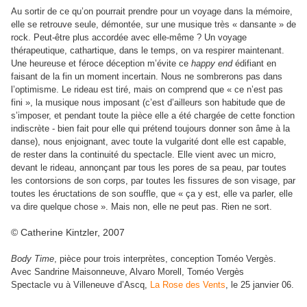
Au sortir de ce qu’on pourrait prendre pour un voyage dans la mémoire,
elle se retrouve seule, démontée, sur une musique très « dansante » de
rock. Peut-être plus accordée avec elle-même ? Un voyage
thérapeutique, cathartique, dans le temps, on va respirer maintenant.
Une heureuse et féroce déception m’évite ce
happy end
édifiant en
faisant de la fin un moment incertain. Nous ne sombrerons pas dans
l’optimisme. Le rideau est tiré, mais on comprend que « ce n’est pas
fini », la musique nous imposant (c’est d’ailleurs son habitude que de
s’imposer, et pendant toute la pièce elle a été chargée de cette fonction
indiscrète - bien fait pour elle qui prétend toujours donner son âme à la
danse), nous enjoignant, avec toute la vulgarité dont elle est capable,
de rester dans la continuité du spectacle. Elle vient avec un micro,
devant le rideau, annonçant par tous les pores de sa peau, par toutes
les contorsions de son corps, par toutes les fissures de son visage, par
toutes les éructations de son souffle, que « ça y est, elle va parler, elle
va dire quelque chose ». Mais non, elle ne peut pas. Rien ne sort.
© Catherine Kintzler, 2007
Body Time
, pièce pour trois interprètes, conception Toméo Vergès.
Avec Sandrine Maisonneuve, Alvaro Morell, Toméo Vergès
Spectacle vu à Villeneuve d’Ascq,
La Rose des Vents
, le 25 janvier 06.