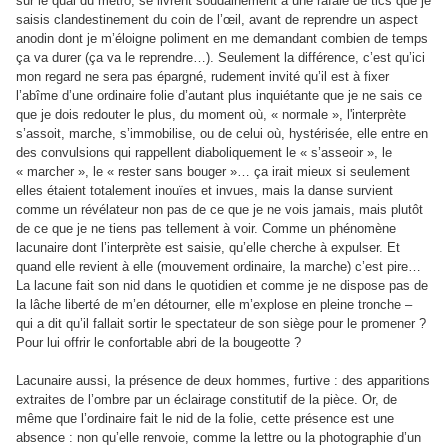
sur le quai du métro, se livrent soudainement à une rafale de tics que je
saisis clandestinement du coin de l’œil, avant de reprendre un aspect
anodin dont je m’éloigne poliment en me demandant combien de temps
ça va durer (ça va le reprendre…). Seulement la différence, c’est qu’ici
mon regard ne sera pas épargné, rudement invité qu’il est à fixer
l’abîme d’une ordinaire folie d’autant plus inquiétante que je ne sais ce
que je dois redouter le plus, du moment où, « normale », l'interprète
s’assoit, marche, s’immobilise, ou de celui où, hystérisée, elle entre en
des convulsions qui rappellent diaboliquement le « s’asseoir », le
« marcher », le « rester sans bouger »… ça irait mieux si seulement
elles étaient totalement inouïes et invues, mais la danse survient
comme un révélateur non pas de ce que je ne vois jamais, mais plutôt
de ce que je ne tiens pas tellement à voir. Comme un phénomène
lacunaire dont l’interprète est saisie, qu’elle cherche à expulser. Et
quand elle revient à elle (mouvement ordinaire, la marche) c’est pire…
La lacune fait son nid dans le quotidien et comme je ne dispose pas de
la lâche liberté de m’en détourner, elle m’explose en pleine tronche –
qui a dit qu’il fallait sortir le spectateur de son siège pour le promener ?
Pour lui offrir le confortable abri de la bougeotte ?
Lacunaire aussi, la présence de deux hommes, furtive : des apparitions
extraites de l’ombre par un éclairage constitutif de la pièce. Or, de
même que l’ordinaire fait le nid de la folie, cette présence est une
absence : non qu’elle renvoie, comme la lettre ou la photographie d’un