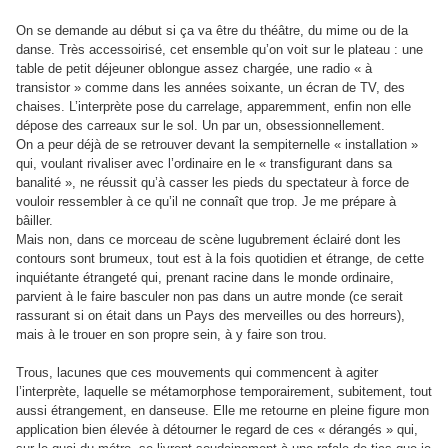
On se demande au début si ça va être du théâtre, du mime ou de la
danse. Très accessoirisé, cet ensemble qu’on voit sur le plateau : une
table de petit déjeuner oblongue assez chargée, une radio « à
transistor » comme dans les années soixante, un écran de TV, des
chaises. L’interprète pose du carrelage, apparemment, enfin non elle
dépose des carreaux sur le sol. Un par un, obsessionnellement.
On a peur déjà de se retrouver devant la sempiternelle « installation »
qui, voulant rivaliser avec l’ordinaire en le « transfigurant dans sa
banalité », ne réussit qu’à casser les pieds du spectateur à force de
vouloir ressembler à ce qu’il ne connaît que trop. Je me prépare à
bâiller.
Mais non, dans ce morceau de scène lugubrement éclairé dont les
contours sont brumeux, tout est à la fois quotidien et étrange, de cette
inquiétante étrangeté qui, prenant racine dans le monde ordinaire,
parvient à le faire basculer non pas dans un autre monde (ce serait
rassurant si on était dans un Pays des merveilles ou des horreurs),
mais à le trouer en son propre sein, à y faire son trou.
Trous, lacunes que ces mouvements qui commencent à agiter
l’interprète, laquelle se métamorphose temporairement, subitement, tout
aussi étrangement, en danseuse. Elle me retourne en pleine figure mon
application bien élevée à détourner le regard de ces « dérangés » qui,