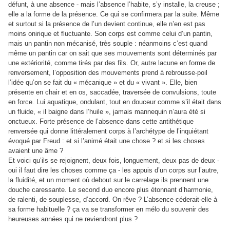
défunt, à une absence - mais l’absence l’habite, s’y installe, la creuse ;
elle a la forme de la présence. Ce qui se confirmera par la suite. Même
et surtout si la présence de l’un devient continue, elle n’en est pas
moins onirique et fluctuante. Son corps est comme celui d’un pantin,
mais un pantin non mécanisé, très souple : néanmoins c’est quand
même un pantin car on sait que ses mouvements sont déterminés par
une extériorité, comme tirés par des fils. Or, autre lacune en forme de
renversement, l’opposition des mouvements prend à rebrousse-poil
l’idée qu’on se fait du « mécanique » et du « vivant ». Elle, bien
présente en chair et en os, saccadée, traversée de convulsions, toute
en force. Lui aquatique, ondulant, tout en douceur comme s’il était dans
un fluide, « il baigne dans l’huile », jamais mannequin n’aura été si
onctueux. Forte présence de l’absence dans cette antithétique
renversée qui donne littéralement corps à l’archétype de l’inquiétant
évoqué par Freud : et si l’animé était une chose ? et si les choses
avaient une âme ?
Et voici qu’ils se rejoignent, deux fois, longuement, deux pas de deux -
oui il faut dire les choses comme ça - les appuis d’un corps sur l’autre,
la fluidité, et un moment où debout sur le carrelage ils prennent une
douche caressante. Le second duo encore plus étonnant d’harmonie,
de ralenti, de souplesse, d’accord. On rêve ? L’absence céderait-elle à
sa forme habituelle ? ça va se transformer en mélo du souvenir des
heureuses années qui ne reviendront plus ?