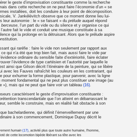
dérer le geste d’improvisation constituante comme la recherche
; mais dans cette recherche on ne peut faire l’économie d’un « se
ormes installées, doit les conduire à leur point de décomposition.
sicale, V. Jankélévitch observe que ce moment donne lieu lui-
 leur autonomie : le « se faisant » du
prélude
auquel répond
a
berceuse
, l’un part du vide ou du silence et y organise ce qui
autre fait le vide et conduit une musique constituée à sa
lence qui la prolonge en la détruisant. Alors que le prélude aspire
nstitution.
nt qui raréfie : faire le vide non seulement par rapport aux
e qui n’a été que trop bien fait, mais aussi faire le vide par
vidence ordinaire du sensible faite d’extériorité, faire éclater
rouver l’évidence de type cartésien et l’autorité par laquelle le
st ainsi que Gilson décrit l’itinéraire de la peinture, qui se libère
 avec les Fauves rafraîchit les couleurs en les contrariant, qui
 pour exhumer la forme plastique, pour parvenir, avec la ligne
u moment fondamental qui ne peut plus constituer une image (au
 »), mais qui ne peut que faire voir un tableau
(16)
.
seurs caractérisent le geste d’improvisation constituante :
 prétention transcendantale que l’on atteint en débarrassant le
ieur, semble le construire, mais en réalité fait obstacle à son
que bachelardienne, qui définit l’émerveillement par une
rdinaire à son commencement, Dominique Dupuy décrit le
vement humain
(17)
, activité plus que toute autre humaine, l’homme,
oté de cette locomotion bipède libérant sa tête avec les