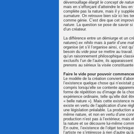
déverrouillage
élargit le concept de natur
mais en s’efforçant d’atteindre le lieu en
complète pas la nature, mais il y supplé
surnature
. On retrouve bien sûr ici les t
comme génie. C’est dire que cet improvis
nature
. La question se pose de savoir si
d’un créateur.
La différence entre un démiurge et un cré
natures)
ex nihilo
mais à partir d’une
mat
organise (et s’il l’organise ainsi, c’est q
besoin du
vide
pour se mettre au travail.
qu’un raisonnement philosophique class
exclusifs l’un de l’autre, ils apparais
prenons au sérieux la visée constituante 
Faire le vide pour pouvoir commence
Le modèle de la création convient d’abord 
l’existence quelque chose qui n’existait 
compris lorsqu’elle se contente apparemm
forme de répétition ou d’image de la chos
expérience ordinaire, telle qu’elle doit ê
« belle nature »). Mais cette existence n
existe en vertu de l’application d’une rè
une législation préalable. La production a
même nature, et non en vertu d’une con
production n’est pas à l’extérieur, mais el
la nature et se découvre lui-même comme
En outre, l’existence de l’objet technique
l’artiste ne s’intéresse à rien d’autre qu’à 