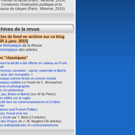
e
Penser la laïcité
(Paris : Minerve, 2014)
e
Condorcet, l'instruction publique et la
sance du citoyen
(Paris : Minerve, 2015)
hives de la revue
cles de fond en archive sur ce blog
05 à janv. 2015)
e thématique
de la Revue
ronologique
des articles
s "classiques"
nt la laïcité a été offerte en cadeau au Front
nal
Femmes savantes
: savoir, maternité et liberté
 peur des humanités ?
usique comme fiction et comme monde
anquet sublime
Le Festin
de C. Brumachon
isme et photographie
er et randonneur
 jeu, fiction et liberté
(sur
W
de Perec)
s mêlés sur le rugby
ïcité face au communautarisme et à l'ultra-
sme
arism and French Politics
on, Freud et le rire
e
L'école
par T. Béal (13 articles)
e des
Propos
de J.-M. Muglioni (36 articles)
es antirépublicains et communautarisme