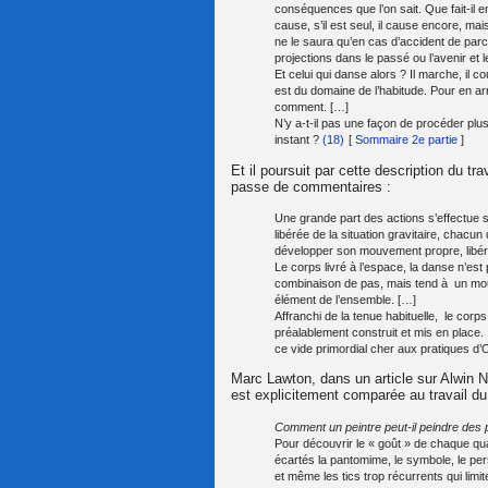
conséquences que l’on sait. Que fait-il en 
cause, s’il est seul, il cause encore, ma
ne le saura qu’en cas d’accident de parc
projections dans le passé ou l’avenir et l
Et celui qui danse alors ? Il marche, il co
est du domaine de l’habitude. Pour en arrive
comment. […]
N’y a-t-il pas une façon de procéder plus
instant ?
(18)
[
Sommaire 2e partie
]
Et il poursuit par cette description du t
passe de commentaires :
Une grande part des actions s’effectue su
libérée de la situation gravitaire, chacu
développer son mouvement propre, libéré d
Le corps livré à l’espace, la danse n’est
combinaison de pas, mais tend à un mouv
élément de l’ensemble. […]
Affranchi de la tenue habituelle, le corps
préalablement construit et mis en place. 
ce vide primordial cher aux pratiques d’O
Marc Lawton, dans un article sur Alwin N
est explicitement comparée au travail du 
Comment un peintre peut-il peindre des p
Pour découvrir le « goût » de chaque qua
écartés la pantomime, le symbole, le perso
et même les tics trop récurrents qui limi