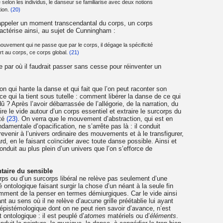
elon les individus, le danseur se familiarise avec deux notions
tion.
(20)
t appeler un moment transcendantal du corps, un corps
ctérise ainsi, au sujet de Cunningham :
vement qui ne passe que par le corps, il dégage la spécificité
rt au corps, ce corps global.
(21)
 par où il faudrait passer sans cesse pour réinventer un
on qui hante la danse et qui fait que l’on peut raconter son
e qui la tient sous tutelle : comment libérer la danse de ce qui
 dû ? Après l’avoir débarrassée de l’allégorie, de la narration, du
aire le vide autour d’un corps essentiel et extraire le surcorps du
ité
(23)
. On verra que le mouvement d’abstraction, qui est en
damentale d’opacification, ne s’arrête pas là : il conduit
evenir à l’univers ordinaire des mouvements et à le transfigurer,
ard, en le faisant coïncider avec toute danse possible. Ainsi et
nduit au plus plein d’un univers que l’on s’efforce de
ntaire du sensible
ps ou d’un surcorps libéral ne relève pas seulement d’une
é ontologique faisant surgir la chose d’un néant à la seule fin
remment de la penser en termes démiurgiques. Car le vide ainsi
éant au sens où il ne relève d’aucune grille préétablie lui ayant
épistémologique dont on ne peut rien savoir d’avance, n’est
ontologique : il est peuplé d’
atomes
matériels ou d’
éléments
.