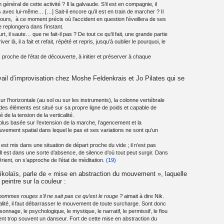
général de cette activité ? Il la galvaude. S’il est en compagnie, il
is avec lui-même… […] Sait-il encore qu’il est en train de marcher ? Il
ours, à ce moment précis où l’accident en question l’éveillera de ses
e replongera dans l’instant.
urt, il saute… que ne fait-il pas ? De tout ce qu’il fait, une grande partie
r là, il a fait et refait, répété et repris, jusqu’à oublier le pourquoi, le
 proche de l’état de découverte, à initier et préserver à chaque
ravail d’improvisation chez Moshe Feldenkrais et Jo Pilates qui se
r l’horizontale (au sol ou sur les instruments), la colonne vertébrale
n des éléments est situé sur sa propre ligne de poids et capable de
e la tension de la verticalité.
 plus basée sur l’extension de la marche, l’agencement et la
ement spatial dans lequel le pas et ses variations ne sont qu’un
 est mis dans une situation de départ proche du vide ; il n’est pas
Il est dans une sorte d’absence, de silence d’où tout peut surgir. Dans
rient, on s’approche de l’état de méditation.
(19)
ikolaïs, parle de « mise en abstraction du mouvement », laquelle
peintre sur la couleur :
ommes rouges s’il ne sait pas ce qu’est le rouge ?
aimait à dire Nik.
lité, il faut débarrasser le mouvement de toute surcharge. Sont donc
nnage, le psychologique, le mystique, le narratif, le permissif, le flou
tent trop souvent un danseur. Fort de cette mise en abstraction du