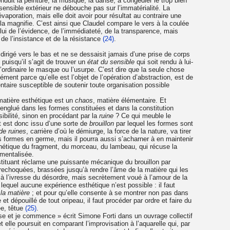
onduit la peinture, la musique, la danse, à congédier le trop bien
 sensible extérieur ne débouche pas sur l’immatérialité. La
évaporation, mais elle doit avoir pour résultat au contraire une
ui la magnifie. C’est ainsi que Claudel compare le vers à la coulée
elui de l’évidence, de l’immédiateté, de la transparence, mais
i de l’insistance et de la résistance
(24)
.
irigé vers le bas et ne se dessaisit jamais d’une prise de corps
puisqu’il s’agit de trouver un
état du sensible
qui soit rendu à lui-
’ordinaire le masque ou l’usurpe. C’est dire que la seule chose
sément parce qu’elle est l’objet de l’opération d’abstraction, est de
entaire susceptible de soutenir toute organisation possible
 matière esthétique est un
chaos
, matière élémentaire. Et
englué dans les formes constituées et dans la constitution
ilité, sinon en procédant par la
ruine
? Ce qui meuble le
nt est donc issu d’une sorte de
brouillon
par lequel les formes sont
e ruines
, carrière d’où le démiurge, la force de la nature, va tirer
 formes en germe, mais il pourra aussi s’acharner à en maintenir
sthétique du fragment, du morceau, du lambeau, qui récuse la
umentalisée.
tituant réclame une puissante mécanique du brouillon par
rechoquées, brassées jusqu’à rendre l’âme de la matière qui les
 l’ivresse du désordre, mais secrètement voué à l’amour de la
lequel aucune expérience esthétique n’est possible : il faut
 la matière
; et pour qu’elle consente à se montrer non pas dans
t dépouillé de tout oripeau, il faut procéder par ordre et faire du
ée, têtue
(25)
.
se et je commence » écrit Simone Forti dans un ouvrage collectif
et elle poursuit en comparant l’improvisation à l’aquarelle qui, par