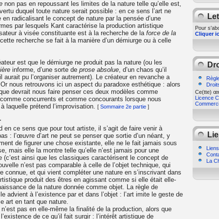
e
non pas en repoussant les limites de la nature telle qu’elle est,
 vertu duquel toute nature serait possible : en ce sens l’art ne
Let
e en radicalisant le concept de nature par la pensée d’une
ermes par lesquels Kant caractérise la production artistique
Pour s'abo
ateur à visée constituante est à la recherche de la
force de la
Cliquer ic
 cette recherche se fait à la manière d’un démiurge ou à celle
ateur est que le démiurge ne produit pas la nature (ou les
Dro
ière
informe, d’une sorte de
prose absolue
, d’un chaos qu’il
u’il aurait pu l’organiser autrement). Le créateur en revanche a
Règle
 Or nous retrouvons ici un aspect du paradoxe esthétique : alors
Droit
ique devrait nous faire penser ces deux modèles comme
Ce(tte) œu
Licence Cr
sent comme concurrents et comme concourants lorsque nous
Commercia
à laquelle prétend l’improvisation.
[
Sommaire 2e partie
]
r
en ce sens que pour tout artiste, il s’agit de faire venir à
Lie
pas : l’œuvre d’art ne peut se penser que sortie d’un néant, y
ent de figurer une chose existante, elle ne le fait jamais sous
Liens
e, mais elle la montre telle qu’elle n’est jamais pour une
Cont
tre (c’est ainsi que les classiques caractérisent le concept de
La Ch
ouvelle n’est pas comparable à celle de l’objet technique, qui
gle connue, et qui vient compléter une nature en s’inscrivant dans
rtistique produit des êtres en agissant comme si elle était elle-
naissance de la nature donnée comme objet. La règle de
le advient à l’existence par et dans l’objet : l’art imite le geste de
 art en tant que nature.
 n’est pas en elle-même la finalité de la production, alors que
l’existence de ce qu’il fait surgir : l’intérêt artistique de