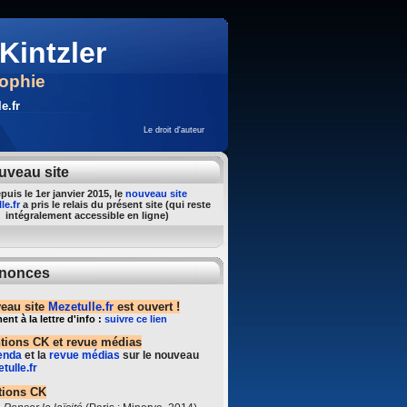
Kintzler
sophie
e.fr
Le droit d'auteur
uveau site
puis le 1er janvier 2015, le
nouveau site
le.fr
a pris le relais du présent site (qui reste
intégralement accessible en ligne)
nonces
eau site
Mezetulle.fr
est ouvert !
t à la lettre d'info :
suivre ce lien
ntions CK et revue médias
enda
et la
revue médias
sur le nouveau
tulle.fr
tions CK