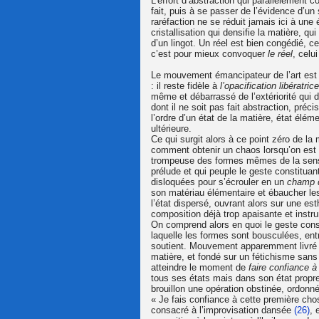
L’effort d’abstraction qui parallèlement c
fait, puis à se passer de l’évidence d’un
raréfaction ne se réduit jamais ici à une 
cristallisation qui densifie la matière, q
d’un lingot. Un réel est bien congédié, c
c’est pour mieux convoquer
le réel
, celu
Le mouvement émancipateur de l’art est d
: il reste fidèle à
l’opacification libératrice
même et débarrassé de l’extériorité qui d
dont il ne soit pas fait abstraction, préci
l’ordre d’un état de la matière, état élém
ultérieure.
Ce qui surgit alors à ce point zéro de la
comment obtenir un chaos lorsqu’on est 
trompeuse des formes mêmes de la sensib
prélude et qui peuple le geste constitua
disloquées pour s’écrouler en un
champ d
son matériau élémentaire et ébaucher les
l’état dispersé, ouvrant alors sur une e
composition déjà trop apaisante et instr
On comprend alors en quoi le geste cons
laquelle les formes sont bousculées, ent
soutient. Mouvement apparemment livré à
matière, et fondé sur un fétichisme sans 
atteindre le moment de
faire confiance à
tous ses états mais dans son état propre e
brouillon une opération obstinée, ordonn
« Je fais confiance à cette première cho
consacré à l’improvisation dansée
(26)
, 