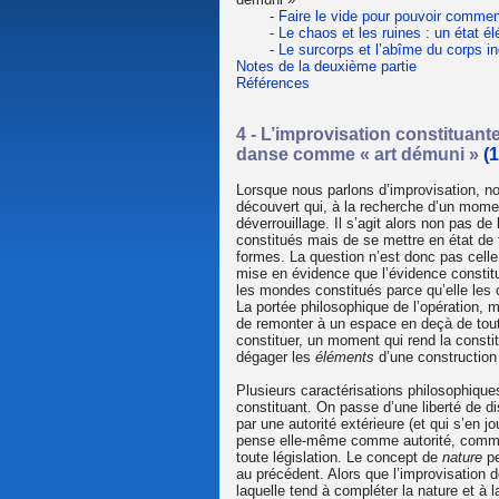
-
Faire le vide pour pouvoir comme
-
Le chaos et les ruines : un état é
-
Le surcorps et l’abîme du corps i
Notes de la deuxième partie
Références
4 - L’improvisation constituant
danse comme « art démuni »
(1
Lorsque nous parlons d’improvisation, n
découvert qui, à la recherche d’un momen
déverrouillage. Il s’agit alors non pas 
constitués mais de se mettre en état de 
formes. La question n’est donc pas cell
mise en évidence que l’évidence constitu
les mondes constitués parce qu’elle le
La portée philosophique de l’opération, 
de remonter à un espace en deçà de tout
constituer, un moment qui rend la consti
dégager les
éléments
d’une construction
Plusieurs caractérisations philosophiqu
constituant. On passe d’une liberté de d
par une autorité extérieure (et qui s’en 
pense elle-même comme autorité, comme p
toute législation. Le concept de
nature
pe
au précédent. Alors que l’improvisation d
laquelle tend à compléter la nature et à l