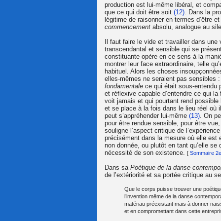
production est lui-même libéral, et compar
que ce qui doit être soit
(12)
. Dans la pro
légitime de raisonner en termes d’être e
commencement
absolu, analogue au sile
Il faut faire le vide et travailler dans un
transcendantal et sensible qui se prése
constituante opère en ce sens à la maniè
montrer leur face extraordinaire, telle q
habituel. Alors les choses insoupçonnée
elles-mêmes ne seraient pas sensibles : 
fondamentale
ce qui était sous-entendu p
et réflexive capable d’entendre ce qui la 
voit jamais et qui pourtant rend possible 
et se place à la fois dans le lieu réel où
peut s’appréhender lui-même
(13)
. On pe
pour être rendue sensible, pour être vue,
souligne l’aspect critique de l’expérienc
précisément dans la mesure où elle est 
non donnée, ou plutôt en tant qu’elle se 
nécessité de son existence.
[
Sommaire 2e 
Dans sa
Poétique de la danse contempo
de l’extériorité et sa portée critique au 
Que le corps puisse trouver une poétique
l’invention même de la danse contemporai
matériau préexistant mais à donner naiss
et en compromettant dans cette entreprise