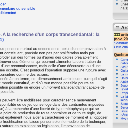
Livr
ncer
Livr
lémentaire du sensible
nais
ndéterminé
Arc
e. A la recherche d’un corps transcendantal : la
333
arti
(nov. 20
1)
Sommair
Liste ch
ous pensons surtout au second sens, celui d’une improvisation à
t constituant, procède non pas par prolifération mais par
Quelque
de broder sur des formes ou d’après des cadres préalablement
Comme
trouver des éléments qui pourront alimenter la constitution de
natio
e d’une reconnaissance, mais celle d’une découverte ou d’une
Les 
ée occulte. C’est pourquoi l’opération suppose une rupture avec
Qui a
s considère comme des écrans.
La m
Un b
menée à son terme, est démesurément ambitieuse, puisqu’il s’agit
Alpin
 monde constitué, et d’où tout monde possible pourra se
Jogg
tution possible ou encore un
moment transcendantal
capable de
Sport,
 possible.
Propo
La la
es peuvent être mobilisées pour caractériser ce mouvement
laïci
Secul
isponibilité ou de jeu qui se loge dans des contraintes imposées
Bergs
joue) à la recherche d’une liberté de type métaphysique qui se
Séri
oint de production de toute contrainte et de toute règle, de
Séri
ut également nous aider à caractériser ce moment et à l’opposer
Myth
e fructification se laisse penser selon le modèle de la technique,
a saturer en exploitant sa législation, l’improvisation de