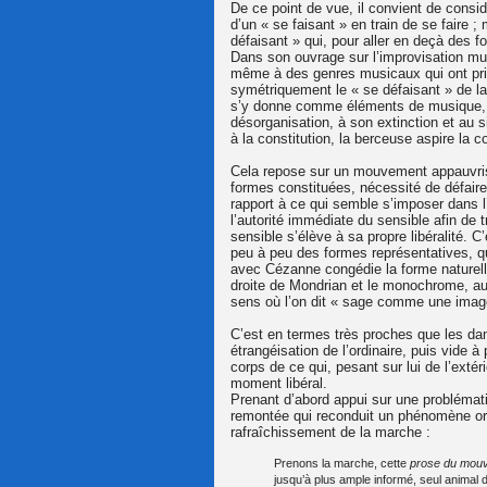
De ce point de vue, il convient de consi
d’un « se faisant » en train de se faire 
défaisant » qui, pour aller en deçà des f
Dans son ouvrage sur l’improvisation mu
même à des genres musicaux qui ont pris
symétriquement le « se défaisant » de l
s’y donne comme éléments de musique, l’
désorganisation, à son extinction et au si
à la constitution, la berceuse aspire la co
Cela repose sur un mouvement appauvrissa
formes constituées, nécessité de défaire c
rapport à ce qui semble s’imposer dans l’é
l’autorité immédiate du sensible afin de t
sensible s’élève à sa propre libéralité. C’e
peu à peu des formes représentatives, qui
avec Cézanne congédie la forme naturelle
droite de Mondrian et le monochrome, a
sens où l’on dit « sage comme une image
C’est en termes très proches que les dan
étrangéisation de l’ordinaire, puis vide à
corps de ce qui, pesant sur lui de l’extér
moment libéral.
Prenant d’abord appui sur une problémati
remontée qui reconduit un phénomène o
rafraîchissement de la marche :
Prenons la marche, cette
prose du mou
jusqu’à plus ample informé, seul animal d