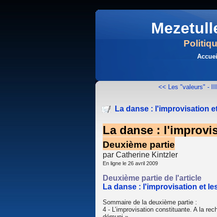
Mezetull
Politiq
Accuei
<< Les "valeurs" - III
La danse : l'improvisation et
La danse : l'improvis
Deuxième partie
par Catherine Kintzler
En ligne le 26 avril 2009
Deuxième partie de l'article
La danse : l'improvisation et le
Sommaire de la deuxième partie :
4 - L’improvisation constituante. A la r
démuni »