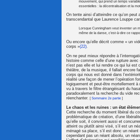
mouvement, qui prend un temps variable s
essentielles : la décentralisation et la mo
On tente ainsi d’atteindre ce qu’on peu
transcendantal que Laurence Louppe cara
Lorsque Cunningham veut inventer un mou
même de la danse, c’est-à-dire ce rappo
Ou encore qu’elle décrit comme « un vide
corps »
(22)
.
On ne peut mieux répondre à l’interrogati
histoire comme celle d’une rupture avec c
n’est pas elle et lui rendre ce qui lui est
théâtre, de la musique, il fallait encore f
corps qui nous est donné dans l’extérior
réalité une façon de mener l’opération fon
logiquement et peut-être mortellement à r
vu à travers le filtre étrangéisant du has
paradoxalement la recherche du vide reco
réenchanter.
[
Sommaire 2e partie
]
Le chaos et les ruines : un état éléme
Cette recherche du moment libéral du cor
problématique de création, d’une libéralit
qu’elle soit, il convient aussi et concur
atteint ou plutôt ainsi visé, s’il est un n
ménagé sa place, s’il est donc un néant 
cependant pas un néant absolu, un néant 