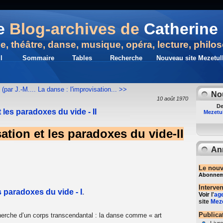
e
Blog-archives de
Catherine 
ue, théâtre, danse, musique, opéra, lecture, philo
l
Sommaire
Tables
Recherche
Nouveau site Mezetull
 (par J.-M....
La danse : l'improvisation... >>
No
10 août 1970
De
 les paradoxes du vide - II
Mezetul
ation et les paradoxes du vide-II
An
Le nouv
Abonnemen
Interve
s paradoxes du vide - I
.
Voir
l'
ag
site
Meze
Publica
echerche d’un corps transcendantal : la danse comme « art