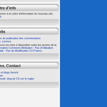
tre d'info
nner à la Lettre d'information du nouveau site :
i
.
its
s de publication des commentaires
s. Licence
vre est mise à disposition selon les termes de la
eative Commons Attribution - Pas d’Utilisation
le - Pas de Modification 3.0 France
.
ns, Contact
 et blogs favoris
act
oule: blog de CK sur le rugby