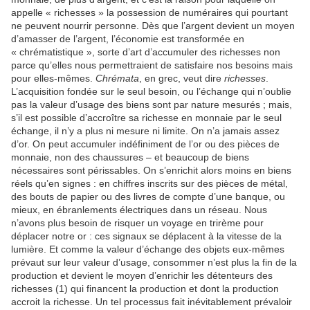
appelle « richesses » la possession de numéraires qui pourtant
ne peuvent nourrir personne. Dès que l’argent devient un moyen
d’amasser de l’argent, l’économie est transformée en
« chrématistique », sorte d’art d’accumuler des richesses non
parce qu’elles nous permettraient de satisfaire nos besoins mais
pour elles-mêmes.
Chrémata
, en grec, veut dire
richesses
.
L’acquisition fondée sur le seul besoin, ou l’échange qui n’oublie
pas la valeur d’usage des biens sont par nature mesurés ; mais,
s’il est possible d’accroître sa richesse en monnaie par le seul
échange, il n’y a plus ni mesure ni limite. On n’a jamais assez
d’or. On peut accumuler indéfiniment de l’or ou des pièces de
monnaie, non des chaussures – et beaucoup de biens
nécessaires sont périssables. On s’enrichit alors moins en biens
réels qu’en signes : en chiffres inscrits sur des pièces de métal,
des bouts de papier ou des livres de compte d’une banque, ou
mieux, en ébranlements électriques dans un réseau. Nous
n’avons plus besoin de risquer un voyage en trirème pour
déplacer notre or : ces signaux se déplacent à la vitesse de la
lumière. Et comme la valeur d’échange des objets eux-mêmes
prévaut sur leur valeur d’usage, consommer n’est plus la fin de la
production et devient le moyen d’enrichir les détenteurs des
richesses (1) qui financent la production et dont la production
accroit la richesse. Un tel processus fait inévitablement prévaloir