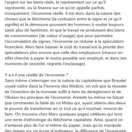
l’argent sur les biens réels, le représentant sur ce qu’il
représente, ou la finance sur ce qu’on appelle parfois,
ironiquement, l’économie réelle. Il est donc dans la nature des
choses que le fétichisme (la confusion entre le signe et ce qu’il
signifie) et la démesure poussent les hommes à vouloir toujours
saisir plus de fantômes, et que le travail ne produisant des biens
de consommation (de valeur d’usage) que pour permettre
l’accumulation de signes, l’économie se réduise à la spéculation
financière. Alors faire baisser le coût du travail est la priorité des
spéculateurs plus encore que celle des employeurs (chacun en
effet cherche à payer le moins possible son employé, et dans ses
moments de sincérité, regrette l’esclavage).
Y a-t-il une réalité de l’économie ?
Sans même s’interroger sur la nature du capitalisme que Braudel
voyait naître dans la Florence des Médicis, on voit que la réussite
de l’invention de la monnaie suffit à faire du dérèglement et de
l’illusion les principes de l’économie. Aristote lui-même ne faisait
que commenter la fable du roi Midas qui, ayant obtenu des dieux
le pouvoir de transformer en or tout ce qu’il touchait, mourut de
faim. On trouvera chez Marx quelques pages célèbres qui sont
une sorte d’ethnologie du fétichisme capitaliste. Ainsi, quand on
n’entasse plus de l’or ni même du papier, mais qu’on manipule
des signes sur un écran d’ordinateur, la différence de l’imaginaire