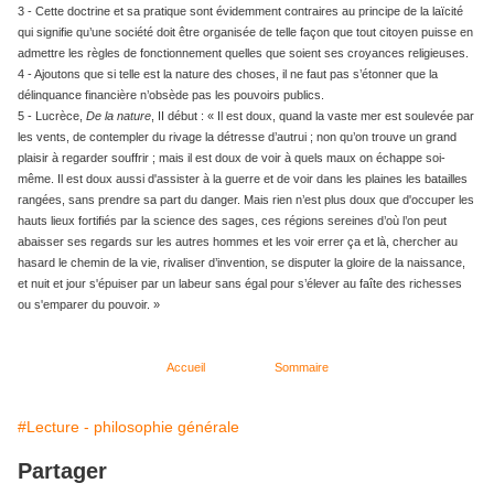
3 - Cette doctrine et sa pratique sont évidemment contraires au principe de la laïcité
qui signifie qu’une société doit être organisée de telle façon que tout citoyen puisse en
admettre les règles de fonctionnement quelles que soient ses croyances religieuses.
4 - Ajoutons que si telle est la nature des choses, il ne faut pas s’étonner que la
délinquance financière n’obsède pas les pouvoirs publics.
5 - Lucrèce,
De la nature
, II début : « Il est doux, quand la vaste mer est soulevée par
les vents, de contempler du rivage la détresse d’autrui ; non qu’on trouve un grand
plaisir à regarder souffrir ; mais il est doux de voir à quels maux on échappe soi-
même. Il est doux aussi d'assister à la guerre et de voir dans les plaines les batailles
rangées, sans prendre sa part du danger. Mais rien n’est plus doux que d'occuper les
hauts lieux fortifiés par la science des sages, ces régions sereines d’où l’on peut
abaisser ses regards sur les autres hommes et les voir errer ça et là, chercher au
hasard le chemin de la vie, rivaliser d’invention, se disputer la gloire de la naissance,
et nuit et jour s'épuiser par un labeur sans égal pour s’élever au faîte des richesses
ou s'emparer du pouvoir. »
Accueil
Sommaire
#Lecture - philosophie générale
Partager