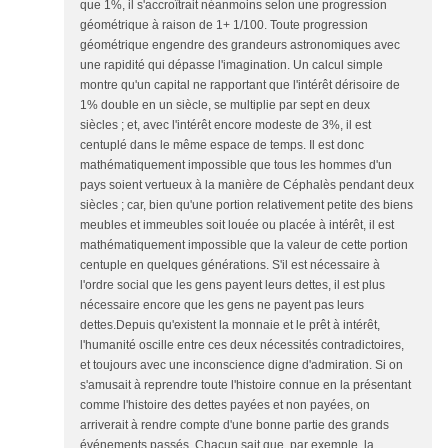
que 1%, il s'accroîtrait néanmoins selon une progression
géométrique à raison de 1+ 1/100. Toute progression
géométrique engendre des grandeurs astronomiques avec
une rapidité qui dépasse l'imagination. Un calcul simple
montre qu'un capital ne rapportant que l'intérêt dérisoire de
1% double en un siècle, se multiplie par sept en deux
siècles ; et, avec l'intérêt encore modeste de 3%, il est
centuplé dans le même espace de temps. Il est donc
mathématiquement impossible que tous les hommes d'un
pays soient vertueux à la manière de Céphalès pendant deux
siècles ; car, bien qu'une portion relativement petite des biens
meubles et immeubles soit louée ou placée à intérêt, il est
mathématiquement impossible que la valeur de cette portion
centuple en quelques générations. S'il est nécessaire à
l'ordre social que les gens payent leurs dettes, il est plus
nécessaire encore que les gens ne payent pas leurs
dettes.Depuis qu'existent la monnaie et le prêt à intérêt,
l'humanité oscille entre ces deux nécessités contradictoires,
et toujours avec une inconscience digne d'admiration. Si on
s'amusait à reprendre toute l'histoire connue en la présentant
comme l'histoire des dettes payées et non payées, on
arriverait à rendre compte d'une bonne partie des grands
événements passés. Chacun sait que, par exemple, la