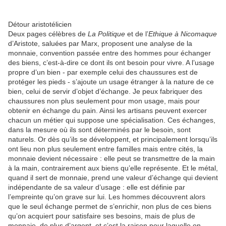
Détour aristotélicien
Deux pages célèbres de
La Politique
et de l’
Ethique à Nicomaque
d’Aristote, saluées par Marx, proposent une analyse de la
monnaie, convention passée entre des hommes pour échanger
des biens, c’est-à-dire ce dont ils ont besoin pour vivre. A l’usage
propre d’un bien - par exemple celui des chaussures est de
protéger les pieds - s’ajoute un usage étranger à la nature de ce
bien, celui de servir d’objet d’échange. Je peux fabriquer des
chaussures non plus seulement pour mon usage, mais pour
obtenir en échange du pain. Ainsi les artisans peuvent exercer
chacun un métier qui suppose une spécialisation. Ces échanges,
dans la mesure où ils sont déterminés par le besoin, sont
naturels. Or dès qu’ils se développent, et principalement lorsqu’ils
ont lieu non plus seulement entre familles mais entre cités, la
monnaie devient nécessaire : elle peut se transmettre de la main
à la main, contrairement aux biens qu’elle représente. Et le métal,
quand il sert de monnaie, prend une valeur d’échange qui devient
indépendante de sa valeur d’usage : elle est définie par
l’empreinte qu’on grave sur lui. Les hommes découvrent alors
que le seul échange permet de s’enrichir, non plus de ces biens
qu’on acquiert pour satisfaire ses besoins, mais de plus de
monnaie, de plus d’argent, et c’est la raison pour laquelle on