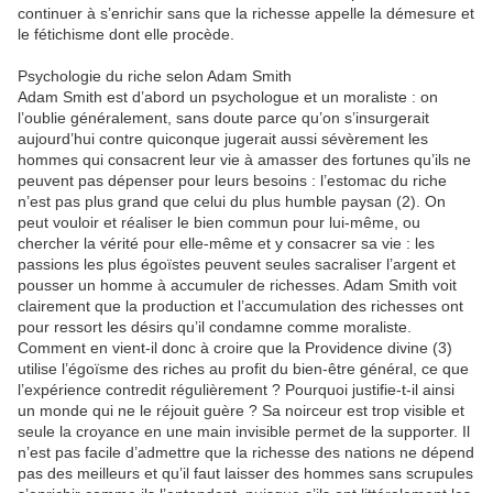
continuer à s’enrichir sans que la richesse appelle la démesure et
le fétichisme dont elle procède.
Psychologie du riche selon Adam Smith
Adam Smith est d’abord un psychologue et un moraliste : on
l’oublie généralement, sans doute parce qu’on s’insurgerait
aujourd’hui contre quiconque jugerait aussi sévèrement les
hommes qui consacrent leur vie à amasser des fortunes qu’ils ne
peuvent pas dépenser pour leurs besoins : l’estomac du riche
n’est pas plus grand que celui du plus humble paysan (2). On
peut vouloir et réaliser le bien commun pour lui-même, ou
chercher la vérité pour elle-même et y consacrer sa vie : les
passions les plus égoïstes peuvent seules sacraliser l’argent et
pousser un homme à accumuler de richesses. Adam Smith voit
clairement que la production et l’accumulation des richesses ont
pour ressort les désirs qu’il condamne comme moraliste.
Comment en vient-il donc à croire que la Providence divine (3)
utilise l’égoïsme des riches au profit du bien-être général, ce que
l’expérience contredit régulièrement ? Pourquoi justifie-t-il ainsi
un monde qui ne le réjouit guère ? Sa noirceur est trop visible et
seule la croyance en une main invisible permet de la supporter. Il
n’est pas facile d’admettre que la richesse des nations ne dépend
pas des meilleurs et qu’il faut laisser des hommes sans scrupules