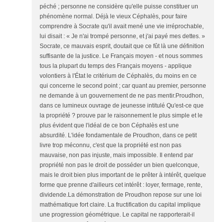
péché ; personne ne considère qu'elle puisse constituer un
phénomène normal. Déjà le vieux Céphalès, pour faire
comprendre à Socrate qu'il avait mené une vie irréprochable,
lui disait : « Je n'ai trompé personne, et j'ai payé mes dettes. »
Socrate, ce mauvais esprit, doutait que ce fût là une définition
suffisante de la justice. Le Français moyen - et nous sommes
tous la plupart du temps des Français moyens - applique
volontiers à l'État le critérium de Céphalès, du moins en ce
qui concerne le second point ; car quant au premier, personne
ne demande à un gouvernement de ne pas mentir.Proudhon,
dans ce lumineux ouvrage de jeunesse intitulé Qu'est-ce que
la propriété ? prouve par le raisonnement le plus simple et le
plus évident que l'idéal de ce bon Céphalès est une
absurdité. L'idée fondamentale de Proudhon, dans ce petit
livre trop méconnu, c'est que la propriété est non pas
mauvaise, non pas injuste, mais impossible. Il entend par
propriété non pas le droit de posséder un bien quelconque,
mais le droit bien plus important de le prêter à intérêt, quelque
forme que prenne d'ailleurs cet intérêt : loyer, fermage, rente,
dividende.La démonstration de Proudhon repose sur une loi
mathématique fort claire. La fructification du capital implique
une progression géométrique. Le capital ne rapporterait-il