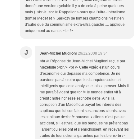
donné une version cyclable il y a de cela à peine quelques
mois ) .<br /> <br /> Rappellons-nous que l'ultra-libéralisme
dont le Medef et N.Sarkozy se font les champions n'est rien
d'autre que du communisme extra-ultra gauche .... appliqué
uniquement au nantis .<br />
J
Jean-Michel Muglioni
29/12/2008 19:34
<br /> Réponse de Jean-Michel Muglioni reçue par
Mezetulle :<br /> <br /> Cette vidéo est un cours
d’économie qui dépasse ma compétence. Je ne
parviens pas à croire que les banquiers soient si
intelligents que cette analyse le laisse penser. Mais il
me paraît évident que<br /> le monde entier vit à
crédit : notre richesse est notre dette. Ainsi la
corruption d’un Madoff qui payait les intérêts des
capitaux que lui confiaient ses anciens clients avec
les capitaux de<br /> nouveaux clients n’est pas un
accident, s’il est vrai que les banques ne prêtent pas
l’argent qu’elles ont et s’enrichissent en recevant les
traites de leurs clients garanties par les biens<br />