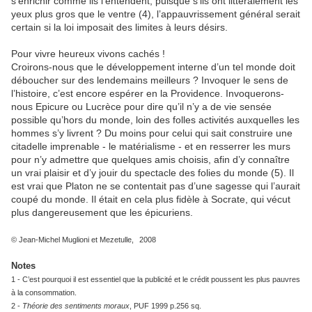
s’enrichir comme ils l’entendent, puisque s’ils ont littéralement les
yeux plus gros que le ventre (4), l’appauvrissement général serait
certain si la loi imposait des limites à leurs désirs.
Pour vivre heureux vivons cachés !
Croirons-nous que le développement interne d’un tel monde doit
déboucher sur des lendemains meilleurs ? Invoquer le sens de
l’histoire, c’est encore espérer en la Providence. Invoquerons-
nous Epicure ou Lucrèce pour dire qu’il n’y a de vie sensée
possible qu’hors du monde, loin des folles activités auxquelles les
hommes s’y livrent ? Du moins pour celui qui sait construire une
citadelle imprenable - le matérialisme - et en resserrer les murs
pour n’y admettre que quelques amis choisis, afin d’y connaître
un vrai plaisir et d’y jouir du spectacle des folies du monde (5). Il
est vrai que Platon ne se contentait pas d’une sagesse qui l’aurait
coupé du monde. Il était en cela plus fidèle à Socrate, qui vécut
plus dangereusement que les épicuriens.
© Jean-Michel Muglioni et Mezetulle,
2008
Notes
1 - C’est pourquoi il est essentiel que la publicité et le crédit poussent les plus pauvres
à la consommation.
2 -
Théorie des sentiments moraux
, PUF 1999 p.256 sq.