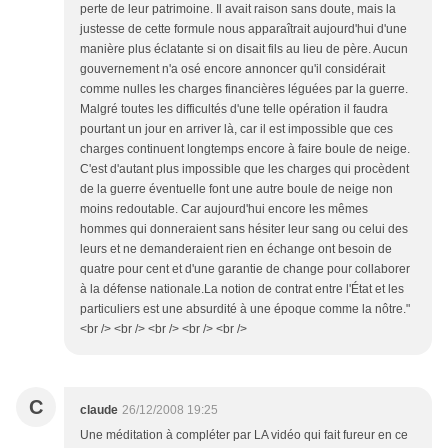
perte de leur patrimoine. Il avait raison sans doute, mais la
justesse de cette formule nous apparaîtrait aujourd'hui d'une
manière plus éclatante si on disait fils au lieu de père. Aucun
gouvernement n'a osé encore annoncer qu'il considérait
comme nulles les charges financières léguées par la guerre.
Malgré toutes les difficultés d'une telle opération il faudra
pourtant un jour en arriver là, car il est impossible que ces
charges continuent longtemps encore à faire boule de neige.
C'est d'autant plus impossible que les charges qui procèdent
de la guerre éventuelle font une autre boule de neige non
moins redoutable. Car aujourd'hui encore les mêmes
hommes qui donneraient sans hésiter leur sang ou celui des
leurs et ne demanderaient rien en échange ont besoin de
quatre pour cent et d'une garantie de change pour collaborer
à la défense nationale.La notion de contrat entre l'État et les
particuliers est une absurdité à une époque comme la nôtre."
<br /> <br /> <br /> <br /> <br />
C
claude
26/12/2008 19:25
Une méditation à compléter par LA vidéo qui fait fureur en ce