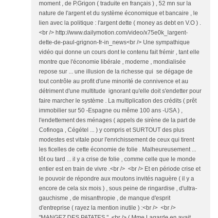
moment , de P.Grigon ( traduite en français ) , 52 mn sur la
nature de l'argent et du système économique et bancaire , le
lien avec la politique : l'argent dette ( money as debt en V.O ) .
<br /> http://www.dailymotion.com/video/x75e0k_largent-
dette-de-paul-grignon-fr-in_news<br /> Une sympathique
vidéo qui donne un cours dont le contenu fait frémir , tant elle
montre que l'économie libérale , moderne , mondialisée
repose sur ... une illusion de la richesse qui se dégage de
tout contrôle au profit d'une minorité de connivence et au
détriment d'une multitude ignorant qu'elle doit s'endetter pour
faire marcher le système . La multiplication des crédits ( prêt
immobilier sur 50 -Espagne ou même 100 ans -USA ) ,
l'endettement des ménages ( appels de sirène de la part de
Cofinoga , Cégétel ... ) y compris et SURTOUT des plus
modestes est vitale pour l'enrichissement de ceux qui tirent
les ficelles de cette économie de folie . Malheureusement ...
tôt ou tard ... il y a crise de folie , comme celle que le monde
entier est en train de vivre .<br /> <br /> Et en période crise et
le pouvoir de répondre aux moutons invités naguère ( il y a
encore de cela six mois ) , sous peine de ringardise , d'ultra-
gauchisme , de misanthropie , de manque d'esprit
d'entreprise ( rayez la mention inutile ) :<br /> <br />
"MANGEZ DES PATATES " .<br /> ( Mme Lagarde en avait