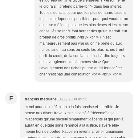
est dorénavant interdit de s’endetter ? Personne ne
le croira s’il prétend parler<br /> dans leur intérêt.
Tout est donc fait pour que les plus démunis fassent
le plus de dépenses possibles : pourquoi voudrait-on
qu’ils se méfient, puisque les plus riches et les mieux
conseillés se<br /> font berner dès qu’un Madoff leur
promet de gros profits ?<br /> <br /> Il n’est
malheureusement pas vrai qu’on ne prête qu’aux
riches, sinon au sens où seuls les plus riches tirent
parti du crédit, de la confiance, c’est-à-dire toujours
de l’aveuglement des hommes.<br /> Que
l’aveuglement des riches puisse aussi leur coûter
cher n’est pas une consolation.<br /> <br /> <br />
F
françois medriane
10/12/2008 09:56
merci pour cette réflexion à la fois précise et... terrible! Je
pense aux divers travaux sur la société "décente" et je
m'aperçois qu'une société simplement décente et qui par là
aurait en quelque sorte renoncé à la justice, s'avère elle-
même hors de portée. Faut-il en revenir à l'anti-humanisme
tragique des jansénistes, par exemple, et se résigner à subir