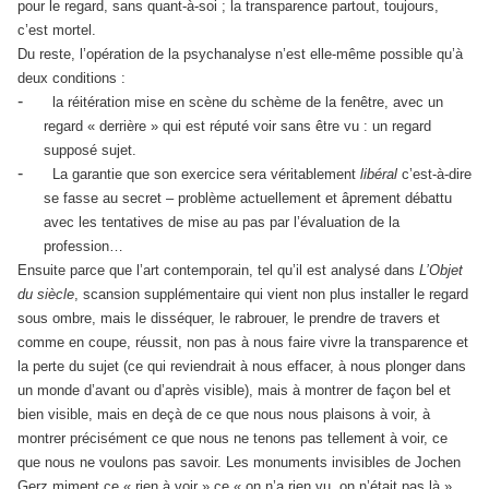
pour le regard, sans quant-à-soi ; la transparence partout, toujours,
c’est mortel.
Du reste, l’opération de la psychanalyse n’est elle-même possible qu’à
deux conditions :
-
la réitération mise en scène du schème de la fenêtre, avec un
regard « derrière » qui est réputé voir sans être vu : un regard
supposé sujet.
-
La garantie que son exercice sera véritablement
libéral
c’est-à-dire
se fasse au secret – problème actuellement et âprement débattu
avec les tentatives de mise au pas par l’évaluation de la
profession…
Ensuite parce que l’art contemporain, tel qu’il est analysé dans
L’Objet
du siècle
, scansion supplémentaire qui vient non plus installer le regard
sous ombre, mais le disséquer, le rabrouer, le prendre de travers et
comme en coupe, réussit, non pas à nous faire vivre la transparence et
la perte du sujet (ce qui reviendrait à nous effacer, à nous plonger dans
un monde d’avant ou d’après visible), mais à montrer de façon bel et
bien visible, mais en deçà de ce que nous nous plaisons à voir, à
montrer précisément ce que nous ne tenons pas tellement à voir, ce
que nous ne voulons pas savoir. Les monuments invisibles de Jochen
Gerz miment ce « rien à voir » ce « on n’a rien vu, on n’était pas là »,