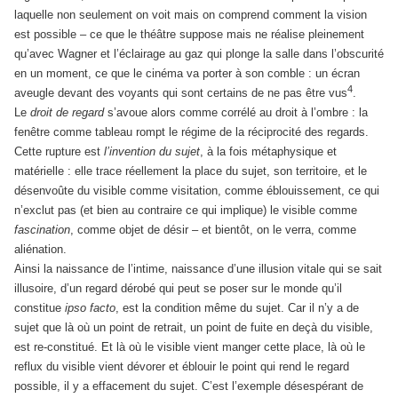
laquelle non seulement on voit mais on comprend comment la vision
est possible – ce que le théâtre suppose mais ne réalise pleinement
qu’avec Wagner et l’éclairage au gaz qui plonge la salle dans l’obscurité
en un moment, ce que le cinéma va porter à son comble : un écran
4
aveugle devant des voyants qui sont certains de ne pas être vus
.
Le
droit de regard
s’avoue alors comme corrélé au droit à l’ombre : la
fenêtre comme tableau rompt le régime de la réciprocité des regards.
Cette rupture est
l’invention du sujet
, à la fois métaphysique et
matérielle : elle trace réellement la place du sujet, son territoire, et le
désenvoûte du visible comme visitation, comme éblouissement, ce qui
n’exclut pas (et bien au contraire ce qui implique) le visible comme
fascination
, comme objet de désir – et bientôt, on le verra, comme
aliénation.
Ainsi la naissance de l’intime, naissance d’une illusion vitale qui se sait
illusoire, d’un regard dérobé qui peut se poser sur le monde qu’il
constitue
ipso facto
, est la condition même du sujet. Car il n’y a de
sujet que là où un point de retrait, un point de fuite en deçà du visible,
est re-constitué. Et là où le visible vient manger cette place, là où le
reflux du visible vient dévorer et éblouir le point qui rend le regard
possible, il y a effacement du sujet. C’est l’exemple désespérant de