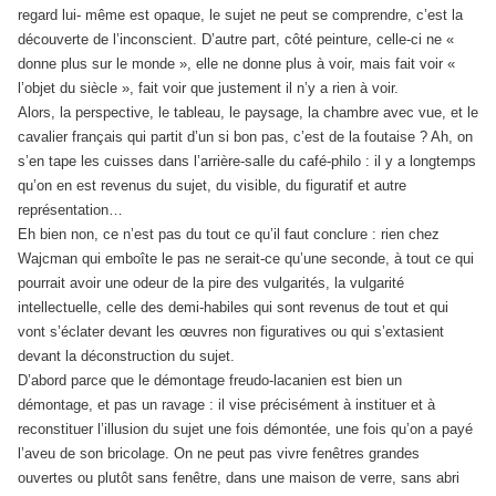
regard lui- même est opaque, le sujet ne peut se comprendre, c’est la
découverte de l’inconscient. D’autre part, côté peinture, celle-ci ne «
donne plus sur le monde », elle ne donne plus à voir, mais fait voir «
l’objet du siècle », fait voir que justement il n’y a rien à voir.
Alors, la perspective, le tableau, le paysage, la chambre avec vue, et le
cavalier français qui partit d’un si bon pas, c’est de la foutaise ? Ah, on
s’en tape les cuisses dans l’arrière-salle du café-philo : il y a longtemps
qu’on en est revenus du sujet, du visible, du figuratif et autre
représentation…
Eh bien non, ce n’est pas du tout ce qu’il faut conclure : rien chez
Wajcman qui emboîte le pas ne serait-ce qu’une seconde, à tout ce qui
pourrait avoir une odeur de la pire des vulgarités, la vulgarité
intellectuelle, celle des demi-habiles qui sont revenus de tout et qui
vont s’éclater devant les œuvres non figuratives ou qui s’extasient
devant la déconstruction du sujet.
D’abord parce que le démontage freudo-lacanien est bien un
démontage, et pas un ravage : il vise précisément à instituer et à
reconstituer l’illusion du sujet une fois démontée, une fois qu’on a payé
l’aveu de son bricolage. On ne peut pas vivre fenêtres grandes
ouvertes ou plutôt sans fenêtre, dans une maison de verre, sans abri