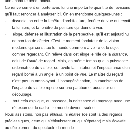
une chambre avec tableau.
Ce renversement emporte avec lui une importante quantité de révisions
qu’il faut renoncer à analyser ici. On en mentionne quelques-unes :
-
dissociation entre la fenêtre d’architecture, fenêtre de vue qui reçoit
la lumière, et la fenêtre de peinture qui donne à voir.
-
éloge, défense et illustration de la perspective, qu’il est aujourd’hui
de bon ton de décrier. C’est le moment fondateur de la vision
moderne qui constitue le monde comme « à voir » et le sujet
comme regardant. On relève dans cet éloge le rôle de la
distance
,
celui de
l’unité
de regard. Mais, en même temps que la puissance
ordonnatrice du visible, se révèle la limitation et l’impuissance d’un
regard borné à un angle, à un point de vue. Le maître du regard
n’est pas un omnivoyant. L’homogénéisation, l’humanisation de
l’espace du visible repose sur une partition et aussi sur un
découpage.
-
tout cela explique, au passage, la naissance du paysage avec une
réflexion sur le cadre : le monde devient scène.
Nous assistons, non pas
éblouis
, ni
épatés
(ce sont là des regards
préclassiques, ceux qui s’éblouissent ou qui s’épatent) mais
éclairés,
au déploiement du spectacle du monde.