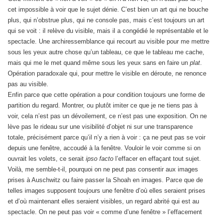
cet impossible à voir que le sujet dénie. C’est bien un art qui ne bouche
plus, qui n’obstrue plus, qui ne console pas, mais c’est toujours un art
qui se voit : il relève du visible, mais il a congédié le représentable et le
spectacle. Une archiressemblance qui recourt au visible pour me mettre
sous les yeux autre chose qu’un tableau, ce que le tableau me cache,
mais qui me le met quand même sous les yeux sans en faire un
plat
.
Opération paradoxale qui, pour mettre le visible en déroute, ne renonce
pas au visible.
Enfin parce que cette opération a pour condition toujours une forme de
partition du regard. Montrer, ou plutôt imiter ce que je ne tiens pas à
voir, cela n’est pas un dévoilement, ce n’est pas une exposition. On ne
lève pas le rideau sur une visibilité d’objet ni sur une transparence
totale, précisément parce qu’il n’y a rien à voir : ça ne peut pas se voir
depuis une fenêtre, accoudé à la fenêtre. Vouloir le voir comme si on
ouvrait les volets, ce serait
ipso facto
l’effacer en effaçant tout sujet.
Voilà, me semble-t-il, pourquoi on ne peut pas consentir aux images
prises à Auschwitz ou faire passer la Shoah en images. Parce que de
telles images supposent toujours une fenêtre d’où elles seraient prises
et d’où maintenant elles seraient visibles, un regard abrité qui est au
spectacle. On ne peut pas voir « comme d’une fenêtre » l’effacement