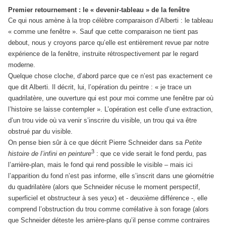
Premier retournement : le « devenir-tableau » de la fenêtre
Ce qui nous amène à la trop célèbre comparaison d’Alberti : le tableau
« comme une fenêtre ». Sauf que cette comparaison ne tient pas
debout, nous y croyons parce qu’elle est entièrement revue par notre
expérience de la fenêtre, instruite rétrospectivement par le regard
moderne.
Quelque chose cloche, d’abord parce que ce n’est pas exactement ce
que dit Alberti. Il décrit, lui, l’opération du peintre : « je trace un
quadrilatère, une ouverture qui est pour moi comme une fenêtre par où
l’histoire se laisse contempler ». L’opération est celle d’une extraction,
d’un trou vide où va venir s’inscrire du visible, un trou qui va être
obstrué par du visible.
On pense bien sûr à ce que décrit Pierre Schneider dans sa
Petite
3
histoire de l’infini en peinture
:
que ce vide serait le fond perdu, pas
l’arrière-plan, mais le fond qui rend possible le visible – mais ici
l’apparition du fond n’est pas informe, elle s’inscrit dans une géométrie
du quadrilatère (alors que Schneider récuse le moment perspectif,
superficiel et obstructeur à ses yeux) et - deuxième différence -, elle
comprend l’obstruction du trou comme corrélative à son forage (alors
que Schneider déteste les arrière-plans qu’il pense comme contraires