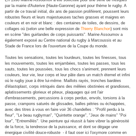
par la mairie d'Auterive (Haute-Garonne) ayant pour thème le rugby. A
partir de ce travail initial, dix ans de passion prolifèrent, poussent leurs
robustes fleurs et leurs majestueuses taches grasses et maigres en
couleurs et en noir et blanc : des centaines de toiles, de dessins, de
collages où (selon une belle expression de
Thierry Blanchon
) sont mis
en scène "des guirlandes de corps puissants". Marine Assoumov a
également exposé au Centre national du rugby à Marcoussis et au
Stade de France lors de l'ouverture de la Coupe du monde.
Toutes les sensations, toutes les lourdeurs, toutes les finesses, tous
les mouvements, toutes les emjambées, toutes les passes, tous les
sauts, toutes les poussées, tous les chocs s'animent, prennent leurs
couleurs, leur vie, leur corps et leur pâte dans un match éternel et infini
où le rugby joue à être lui-même. Maillots rayés, tronches bardées
d'élastoplast, corps intriqués dans des mêlées obstinées et grandioses,
aplatissements glorieux et piteux, plaquages qui ont l'air
d'embrassements, percussions à corps perdus, envols, torsions à la
passe, crampons saturés de glissades, balles pétries ou échappées,
avec des titres à vous en faire voir 36 chandelles : "Profil perdu à la
fleur", "Le beau rugbyman", "Quintette orange", "Jeux de mains" "Poi
lour", "Entremêlés". Une peinture qui réussit à faire vibrer la générosité
de la force, la tendresse de la puissance, et dont se dégage une
énergique civilité douce-robuste - il faut oser ici l'oxymore comme en