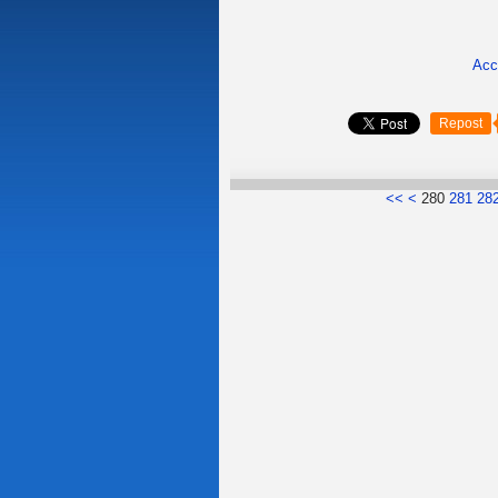
Acc
Repost
200
210
220
230
240
250
260
270
<<
<
280
281
28