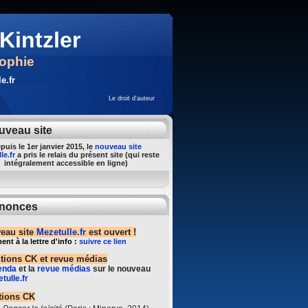
Kintzler
sophie
e.fr
Le droit d'auteur
uveau site
puis le 1er janvier 2015, le
nouveau site
le.fr
a pris le relais du présent site (qui reste
intégralement accessible en ligne)
nonces
eau site
Mezetulle.fr
est ouvert !
t à la lettre d'info :
suivre ce lien
ntions CK et revue médias
enda
et la
revue médias
sur le nouveau
tulle.fr
tions CK