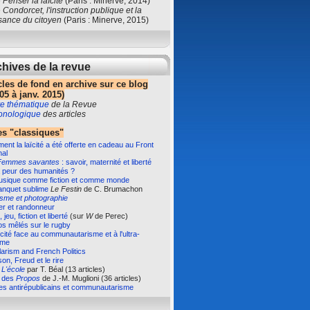
e
Penser la laïcité
(Paris : Minerve, 2014)
e
Condorcet, l'instruction publique et la
sance du citoyen
(Paris : Minerve, 2015)
hives de la revue
cles de fond en archive sur ce blog
05 à janv. 2015)
e thématique
de la Revue
ronologique
des articles
s "classiques"
nt la laïcité a été offerte en cadeau au Front
nal
Femmes savantes
: savoir, maternité et liberté
 peur des humanités ?
usique comme fiction et comme monde
anquet sublime
Le Festin
de C. Brumachon
isme et photographie
er et randonneur
 jeu, fiction et liberté
(sur
W
de Perec)
s mêlés sur le rugby
ïcité face au communautarisme et à l'ultra-
sme
arism and French Politics
on, Freud et le rire
e
L'école
par T. Béal (13 articles)
e des
Propos
de J.-M. Muglioni (36 articles)
es antirépublicains et communautarisme