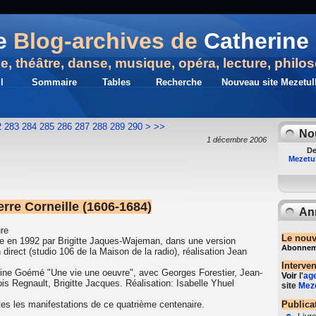
e
Blog-archives de
Catherine 
ue, théâtre, danse, musique, opéra, lecture, philo
l
Sommaire
Tables
Recherche
Nouveau site Mezetull
300
2
283
284
285
286
287
288
289
290
>
>>
No
1 décembre 2006
De
Mezetul
rre Corneille (1606-1684)
An
re
Le nouv
e en 1992 par Brigitte Jaques-Wajeman, dans une version
Abonnemen
 direct (studio 106 de la Maison de la radio), réalisation Jean
Interve
istine Goémé "Une vie une oeuvre", avec Georges Forestier, Jean-
Voir
l'
ag
çois Regnault, Brigitte Jacques. Réalisation: Isabelle Yhuel
site
Meze
tes les manifestations de ce quatrième centenaire.
Publica