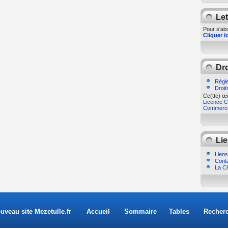
Let
Pour s'abo
Cliquer ic
Dro
Règle
Droit
Ce(tte) œu
Licence Cr
Commercia
Lie
Liens
Cont
La Ch
uveau site Mezetulle.fr
Accueil
Sommaire
Tables
Recher