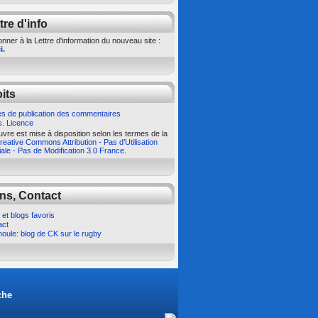
tre d'info
nner à la Lettre d'information du nouveau site :
i
.
its
s de publication des commentaires
s. Licence
vre est mise à disposition selon les termes de la
eative Commons Attribution - Pas d’Utilisation
le - Pas de Modification 3.0 France
.
ns, Contact
 et blogs favoris
act
oule: blog de CK sur le rugby
che