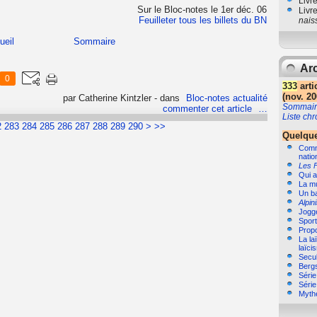
Livr
Sur le Bloc-notes le 1er déc. 06
Livr
Feuilleter tous les billets du BN
nais
ueil
Sommaire
Arc
0
333
arti
(nov. 20
par Catherine Kintzler
-
dans
Bloc-notes actualité
Sommair
commenter cet article
…
Liste ch
300
2
283
284
285
286
287
288
289
290
>
>>
Quelque
Comme
natio
Les 
Qui a
La m
Un b
Alpin
Jogg
Sport,
Propo
La la
laïci
Secul
Bergs
Séri
Séri
Myth