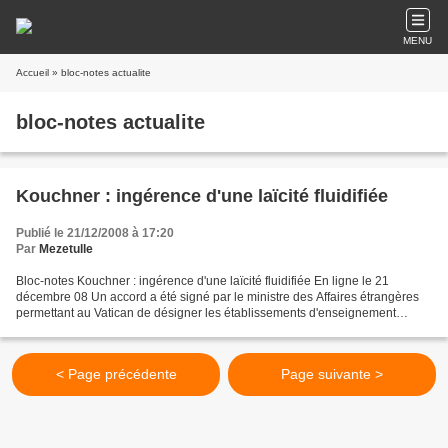
MENU
Accueil
» bloc-notes actualite
bloc-notes actualite
Kouchner : ingérence d'une laïcité fluidifiée
Publié le 21/12/2008 à 17:20
Par
Mezetulle
Bloc-notes Kouchner : ingérence d'une laïcité fluidifiée En ligne le 21
décembre 08 Un accord a été signé par le ministre des Affaires étrangères
permettant au Vatican de désigner les établissements d'enseignement
supérieur catholique dont les diplômes...
< Page précédente
Page suivante >