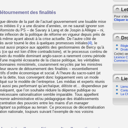
Let
 détournement des finalités
Pour s'abo
Cliquer ic
ique
dénote de la part de l’actuel gouvernement une louable mise
 initiées il y a une dizaine d’années, on ne saurait ignorer son
éformiste
du PS – de Savary à Lang et de Jospin à Allègre – ni,
te inflexion de la politique de
réforme
en vigueur depuis près de
Dro
là même ayant abouti à la crise actuelle. De l’autre côté de
rès avoir tourné le dos à quelques promesses initiales
(4)
, le
Règle
out aussi propice aux appétits des gestionnaires de Bercy qu’à
Droit
(ce qui est loin d’être contradictoire), et le processus continu de
Ce(tte) œu
u sein du modèle dominant anglo-saxon a rarement connu période
Licence Cr
une majorité écrasante de la classe politique, les véritables
Commercia
ionnaires ministériels, couramment recyclés par les ministres
 leur œuvre de détournement des finalités – essentiellement
ctifs d’ordre économique et social. A l’heure du sacro-saint (et
 de la dette, tous convergent donc logiquement vers un mode
Lie
lqué sur le modèle de l’entreprise. Les médias et experts réunis
st aussi peu
performant
qu’
archaïque
,
élitiste
et… dispendieux par
Liens
séquent, que l’on souhaite réduire la dépense publique ou
Cont
La Ch
e nécessaire
rationalisation
semble imparable. Tous appellent
onomie
administrative et/ou pédagogique des établissements
oncentration des pouvoirs entre les mains d’un
manager
aptant
sa politique au
terrain
. Ce processus de décentralisation
tion nationale, toujours suivant l’exemple de nos voisins