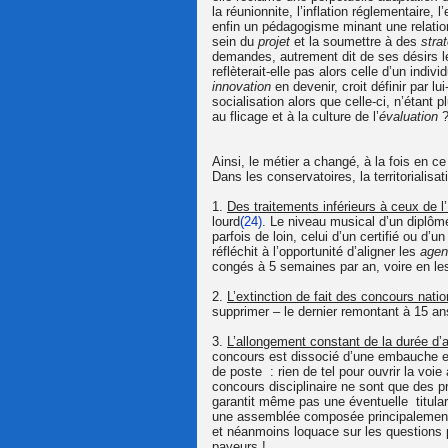
la réunionnite, l’inflation réglementaire
enfin un pédagogisme minant une relation
sein du
projet
et la soumettre à des
stra
demandes, autrement dit de ses désirs 
reflèterait-elle pas alors celle d’un indivi
innovation
en devenir, croit définir par 
socialisation alors que celle-ci, n’étant 
au flicage et à la culture de l’
évaluation
Ainsi, le métier a changé, à la fois en c
Dans les conservatoires, la territorialisat
1.
Des traitements inférieurs à ceux de l
lourd
(24)
. Le niveau musical d’un diplômé
parfois de loin, celui d’un certifié ou d’
réfléchit à l’opportunité d’aligner les
agen
congés à 5 semaines par an, voire en le
2.
L’extinction de fait des concours nati
supprimer – le dernier remontant à 15 an
3.
L’allongement constant de la durée d’a
concours est dissocié d’une embauche eff
de poste : rien de tel pour ouvrir la voie
concours disciplinaire ne sont que des p
garantit même pas une éventuelle titular
une assemblée composée principalement d'
et néanmoins loquace sur les questions p
payeurs !