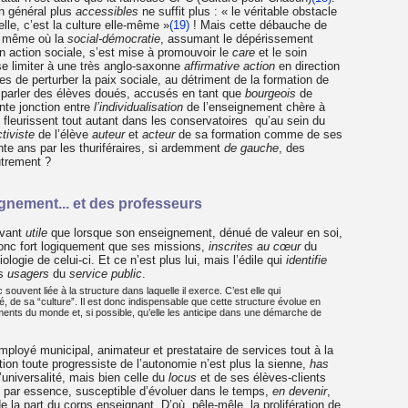
en général plus
accessibles
ne suffit plus : « le véritable obstacle
elle, c’est la culture elle-même »
(19)
! Mais cette débauche de
nt même où la
social-démocratie
, assumant le dépérissement
n action sociale, s’est mise à promouvoir le
care
et le soin
 se limiter à une très anglo-saxonne
affirmative action
en direction
s de perturber la paix sociale, au détriment de la formation de
e parler des élèves doués, accusés en tant que
bourgeois
de
nte jonction entre
l’individualisation
de l’enseignement chère à
fleurissent tout autant dans les conservatoires qu’au sein du
tiviste
de l’élève
auteur
et
acteur
de sa formation comme de ses
nte ans par les thuriféraires, si ardemment
de gauche
, des
utrement ?
ignement... et des professeurs
avant
utile
que lorsque son enseignement, dénué de valeur en soi,
onc fort logiquement que ses missions,
inscrites au cœur
du
iologie de celui-ci. Et ce n’est plus lui, mais l’édile qui
identifie
s
usagers
du
service public
.
 souvent liée à la structure dans laquelle il exerce. C’est elle qui
, de sa “culture”. Il est donc indispensable que cette structure évolue en
ts du monde et, si possible, qu’elle les anticipe dans une démarche de
mployé municipal, animateur et prestataire de services tout à la
ion toute progressiste de l’autonomie n’est plus la sienne,
has
’universalité, mais bien celle du
locus
et de ses élèves-clients
e par essence, susceptible d’évoluer dans le temps,
en devenir
,
e la part du corps enseignant. D’où, pêle-mêle, la prolifération de