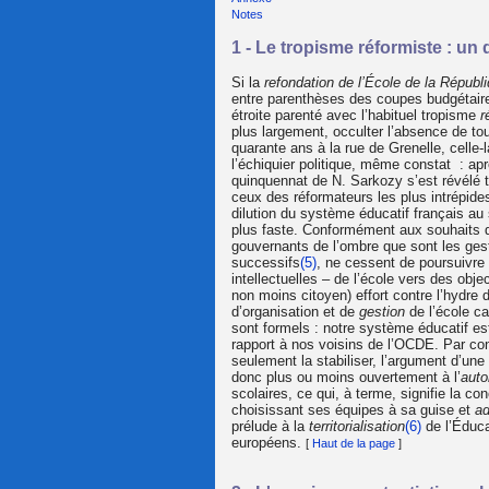
Notes
1 - Le tropisme réformiste : un
Si la
refondation de l’École de la Républ
entre parenthèses des coupes budgétaires
étroite parenté avec l’habituel tropisme
r
plus largement, occulter l’absence de tou
quarante ans à la rue de Grenelle, celle-
l’échiquier politique, même constat : ap
quinquennat de N. Sarkozy s’est révélé t
ceux des réformateurs les plus intrépides 
dilution du système éducatif français a
plus faste. Conformément aux souhaits d’
gouvernants de l’ombre que sont les gest
successifs
(5)
, ne cessent de poursuivre
intellectuelles – de l’école vers des obje
non moins citoyen) effort contre l’hydre
d’organisation et de
gestion
de l’école ca
sont formels : notre système éducatif e
rapport à nos voisins de l’OCDE. Par con
seulement la stabiliser, l’argument d’un
donc plus ou moins ouvertement à l’
aut
scolaires, ce qui, à terme, signifie la c
choisissant ses équipes à sa guise et
ad
prélude à la
territorialisation
(6)
de l’Éduca
européens.
[
Haut de la page
]