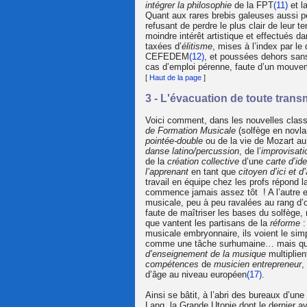
intégrer la philosophie
de la FPT
(11)
et l
Quant aux rares brebis galeuses aussi 
refusant de perdre le plus clair de leur
moindre intérêt artistique et effectués 
taxées d’
élitisme
, mises à l’index par l
CEFEDEM
(12)
, et poussées dehors sa
cas d’emploi pérenne, faute d’un mouvem
[
Haut de la page
]
3 - L'évacuation de toute trans
Voici comment, dans les nouvelles cla
de Formation Musicale
(solfège en novl
pointée-double
ou de la vie de Mozart au
danse latino/percussion
, de l’
improvisati
de la
création collective
d’une
carte d’id
l’apprenant
en tant que
citoyen d’ici et 
travail en équipe chez les profs répond 
commence jamais assez tôt ! A l’autre ex
musicale, peu à peu ravalées au rang d’o
faute de maîtriser les bases du solfège,
que vantent les partisans de la
réforme
:
musicale embryonnaire, ils voient le simp
comme une tâche surhumaine… mais qu
d’enseignement de la musique
multiplien
compétences
de
musicien entrepreneur
,
d’âge au niveau européen
(17)
.
Ainsi se bâtit, à l’abri des bureaux d’un
Lang, la Grande Utopie dont le dernier a