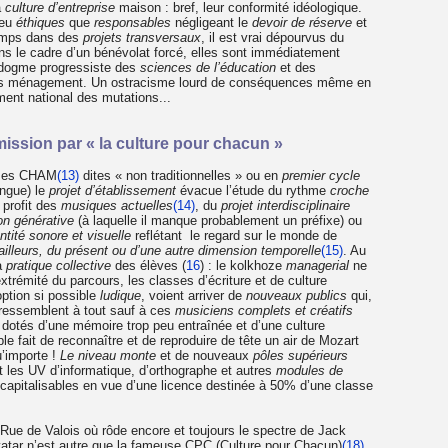
a
culture d’entreprise
maison : bref, leur conformité idéologique.
peu
éthiques
que
responsables
négligeant le
devoir de réserve
et
 temps dans des
projets transversaux
, il est vrai dépourvus du
dans le cadre d’un bénévolat forcé, elles sont immédiatement
e dogme progressiste des
sciences de l’éducation
et des
ns ménagement. Un ostracisme lourd de conséquences même en
ent national des mutations...
mission par « la culture pour chacun »
sses CHAM
(13)
dites « non traditionnelles » ou en
premier cycle
angue) le
projet d’établissement
évacue l’étude du rythme
croche
 profit des
musiques actuelles
(14)
, du
projet interdisciplinaire
on générative
(à laquelle il manque probablement un préfixe) ou
entité sonore et visuelle
reflétant le regard sur le monde de
d’ailleurs, du présent ou d’une autre dimension temporelle
(15)
. Au
la
pratique collective
des élèves (
16
) : le kolkhoze
managerial
ne
trémité du parcours, les classes d’écriture et de culture
ption si possible
ludique
, voient arriver de
nouveaux publics
qui,
 ressemblent à tout sauf à ces
musiciens complets et créatifs
 dotés d’une mémoire trop peu entraînée et d’une culture
le fait de reconnaître et de reproduire de tête un air de Mozart
’importe !
Le niveau monte
et de nouveaux
pôles supérieurs
t les UV d’informatique, d’orthographe et autres
modules de
 capitalisables en vue d’une licence destinée à 50% d’une classe
e Rue de Valois où rôde encore et toujours le spectre de Jack
vatar n’est autre que la fameuse CPC (Culture pour Chacun)
(18)
.