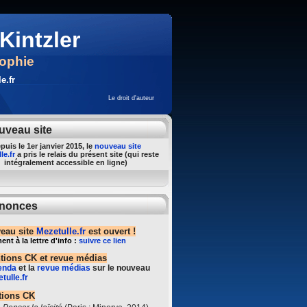
Kintzler
sophie
e.fr
Le droit d'auteur
uveau site
puis le 1er janvier 2015, le
nouveau site
le.fr
a pris le relais du présent site (qui reste
intégralement accessible en ligne)
nonces
eau site
Mezetulle.fr
est ouvert !
t à la lettre d'info :
suivre ce lien
ntions CK et revue médias
enda
et la
revue médias
sur le nouveau
tulle.fr
tions CK