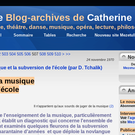
e
Blog-archives de
Catherine 
ue, théâtre, danse, musique, opéra, lecture, philo
l
Sommaire
Tables
Recherche
Nouveau site Mezetull
520
530
540
550
560
570
580
590
600
700
2
503
504
505
506
507
508
509
510
>
>>
No
24 novembre 1970
De
 et la subversion de l'école (par D. Tchalik)
Mezetul
la musique
'école
An
Le nouv
Abonnemen
Il n'appartient qu'aux sourds de juger de la musique
(2)
Interve
de l'enseignement de la musique, particulièrement
Voir
l'
ag
 établit un diagnostic qui concerne l'ensemble de
site
Meze
 Sont examinés quelques fleurons de la subversion
Publica
uarantaine d'années et que déploie la novlangue