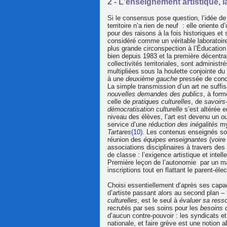
2 - L'enseignement artistique, l
Si le consensus pose question, l’idée de 
territoire n’a rien de neuf : elle oriente 
pour des raisons à la fois historiques et 
considéré comme un véritable laboratoir
plus grande circonspection à l’Éducation
bien depuis 1983 et la première décentra
collectivités territoriales, sont administ
multipliées sous la houlette conjointe du
à une
deuxième gauche
pressée de conci
La simple transmission d’un art ne suffis
nouvelles demandes des publics
, à form
celle de
pratiques culturelles
, de
savoirs
démocratisation culturelle
s’est altérée e
niveau des élèves, l’art est devenu un
ou
service d’une
réduction des inégalités
myt
Tartares
(10)
. Les contenus enseignés son
réunion des
équipes enseignantes
(voire
associations disciplinaires à travers d
de classe : l’exigence artistique et intell
Première leçon de l’autonomie par un mai
inscriptions tout en flattant le parent-él
Choisi essentiellement d’après ses capaci
d’artiste passant alors au second plan –
culturelles
, est le seul à
évaluer sa ress
recrutés par ses soins pour les
besoins 
d’aucun contre-pouvoir : les syndicats et
nationale, et faire grève est une notion a