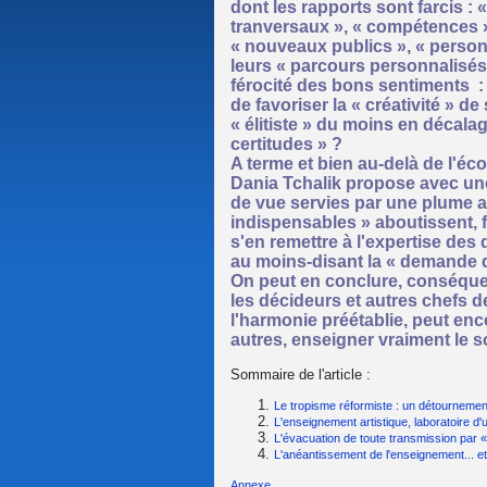
dont les rapports sont farcis :
tranversaux », « compétences », 
« nouveaux publics », « person
leurs « parcours personnalisés 
férocité des bons sentiments : ne
de favoriser la « créativité » de
« élitiste » du moins en décalag
certitudes » ?
A terme et bien au-delà de l'éco
Dania Tchalik propose avec une
de vue servies par une plume ac
indispensables » aboutissent, f
s'en remettre à l'expertise de
au moins-disant la « demande d
On peut en conclure, conséqu
les décideurs et autres chefs d
l'harmonie préétablie, peut enco
autres, enseigner vraiment le s
Sommaire de l'article :
Le tropisme réformiste : un détournement
L'enseignement artistique, laboratoire d'u
L'évacuation de toute transmission par «
L'anéantissement de l'enseignement... e
Annexe