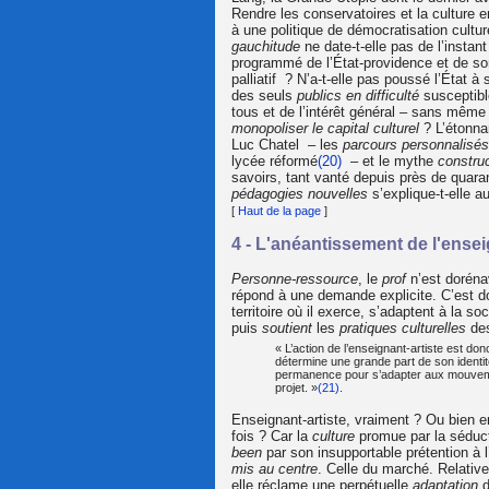
Rendre les conservatoires et la culture 
à une politique de démocratisation cultur
gauchitude
ne date-t-elle pas de l’insta
programmé de l’État-providence et de so
palliatif ? N’a-t-elle pas poussé l’État à
des seuls
publics en difficulté
susceptible
tous et de l’intérêt général – sans mêm
monopoliser le capital culturel
? L’étonna
Luc Chatel – les
parcours personnalisés
lycée réformé
(20)
– et le mythe
construc
savoirs, tant vanté depuis près de quara
pédagogies nouvelles
s’explique-t-elle a
[
Haut de la page
]
4 - L'anéantissement de l'ense
Personne-ressource
, le
prof
n’est dorén
répond à une demande explicite. C’est d
territoire où il exerce, s’adaptent à la soc
puis
soutient
les
pratiques culturelles
de
« L’action de l’enseignant-artiste est donc
détermine une grande part de son identité
permanence pour s’adapter aux mouvemen
projet. »
(21)
.
Enseignant-artiste, vraiment ? Ou bien e
fois ? Car la
culture
promue par la séduct
been
par son insupportable prétention à l
mis au centre
. Celle du marché. Relativ
elle réclame une perpétuelle
adaptation
d