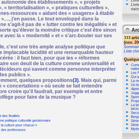
Livr
 « autonomie des établissements », « projets
Livr
« territorialisation », « pratiques culturelles »,
nais
nes-ressources » aidant des « usagers» à établir
»...., j'en passe. Le tout enveloppé dans la
 s'agit-il pas de « lutter contre les inégalités » et
 sorte qu'élever la moindre critique c'est être sinon
Arc
e avec la « modernité » et « s'arc-bouter sur ses
333
arti
(nov. 20
le, c'est une très ample analyse politique que
Sommair
Liste ch
 implacable lucidité et une remarquable hauteur
érée : il faut bien, pour que les « réformes
Quelque
aire son deuil de la culture comme universalité et
Comme
s décideurs qui savent comme personne interpréter
natio
Les 
es publics ».
Qui a
emment, quelques propositions
(3)
. Mais qui, parmi
La m
Un b
e « concertations » où seule se fait entendre
Alpin
re croire qu'il faudrait, par exemple et entre
Jogg
olfège pour faire de la musique ?
Sport,
Propo
La la
laïci
Secul
 des finalités
Bergs
ne politique culturelle gestionnaire
Séri
Séri
 la culture pour chacun »
Myth
t des professeurs