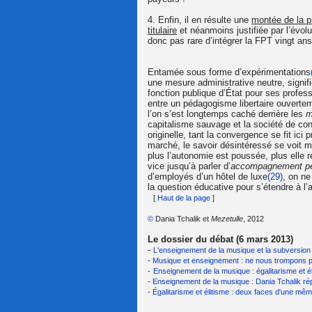
4. Enfin, il en résulte une
montée de la p
titulaire
et néanmoins justifiée par l’évolu
donc pas rare d’intégrer la FPT vingt ans
Entamée sous forme d’expérimentations
une mesure administrative neutre, signifie
fonction publique d’État pour ses profes
entre un pédagogisme libertaire ouvertem
l’on s’est longtemps caché derrière les
m
capitalisme sauvage et la société de co
originelle, tant la convergence se fit ici
marché, le savoir désintéressé se voit me
plus l’autonomie est poussée, plus elle r
vice jusqu’à parler d’
accompagnement pe
d’employés d’un hôtel de luxe
(29)
, on ne
la question éducative pour s’étendre à l’a
[
Haut de la page
]
©
Dania Tchalik et
Mezetulle
, 2012
Le dossier du débat (6 mars 2013)
-
L'enseignement de la musique et la subversion 
-
Musique et enseignement : ne nous trompons 
-
Enseignement de la musique : égalitarisme et él
-
Enseignement de la musique : Dania Tchalik rép
-
Égalitarisme et élitisme : deux faces d'une mêm