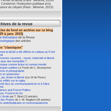
e
Penser la laïcité
(Paris : Minerve, 2014)
e
Condorcet, l'instruction publique et la
sance du citoyen
(Paris : Minerve, 2015)
hives de la revue
cles de fond en archive sur ce blog
05 à janv. 2015)
e thématique
de la Revue
ronologique
des articles
s "classiques"
nt la laïcité a été offerte en cadeau au Front
nal
Femmes savantes
: savoir, maternité et liberté
 peur des humanités ?
usique comme fiction et comme monde
anquet sublime
Le Festin
de C. Brumachon
isme et photographie
er et randonneur
 jeu, fiction et liberté
(sur
W
de Perec)
s mêlés sur le rugby
ïcité face au communautarisme et à l'ultra-
sme
arism and French Politics
on, Freud et le rire
e
L'école
par T. Béal (13 articles)
e des
Propos
de J.-M. Muglioni (36 articles)
es antirépublicains et communautarisme