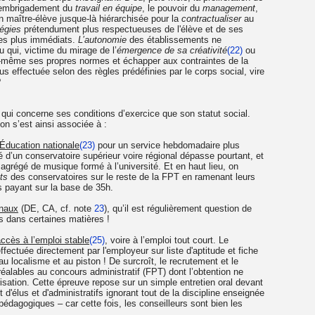
, l’embrigadement du
travail en équipe
, le pouvoir du
management
,
 maître-élève jusque-là hiérarchisée pour la
contractualiser
au
tégies
prétendument plus respectueuses de l'élève et de ses
les plus immédiats.
L’autonomie
des établissements ne
du qui, victime du mirage de l’
émergence de sa créativité
(22)
ou
lui-même ses propres normes et échapper aux contraintes de la
plus effectuée selon des règles prédéfinies par le corps social, vire
?
e qui concerne ses conditions d’exercice que son statut social.
ion s’est ainsi associée à :
’Éducation nationale
(23)
pour un service hebdomadaire plus
 d’un conservatoire supérieur voire régional dépasse pourtant, et
un agrégé de musique formé à l’université. Et en haut lieu, on
ts
des conservatoires sur le reste de la FPT en ramenant leurs
s payant sur la base de 35h.
onaux
(DE, CA, cf. note
23
), qu’il est régulièrement question de
s dans certaines matières !
ccès à l’emploi stable
(25)
, voire à l’emploi tout court. Le
ectuée directement par l'employeur sur liste d'aptitude et fiche
 au localisme et au piston ! De surcroît, le recrutement et le
réalables au concours administratif (FPT) dont l’obtention ne
isation. Cette épreuve repose sur un simple entretien oral devant
élus et d'administratifs ignorant tout de la discipline enseignée
édagogiques – car cette fois, les conseilleurs sont bien les