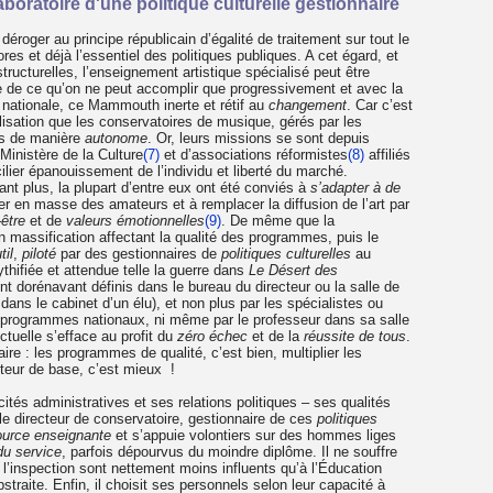
aboratoire d'une politique culturelle gestionnaire
déroger au principe républicain d’égalité de traitement sur tout le
d’ores et déjà l’essentiel des politiques publiques. A cet égard, et
structurelles, l’enseignement artistique spécialisé peut être
e de ce qu’on ne peut accomplir que progressivement et avec la
 nationale, ce Mammouth inerte et rétif au
changement
. Car c’est
lisation que les conservatoires de musique, gérés par les
rés de manière
autonome
. Or, leurs missions se sont depuis
 Ministère de la Culture
(7)
et d’associations réformistes
(8)
affiliés
lier épanouissement de l’individu et liberté du marché.
ant plus, la plupart d’entre eux ont été conviés à
s’adapter à de
er en masse des amateurs et à remplacer la diffusion de l’art par
-être
et de
valeurs émotionnelles
(9)
. De même que la
n massification affectant la qualité des programmes, puis le
til
,
piloté
par des gestionnaires de
politiques culturelles
au
hifiée et attendue telle la guerre dans
Le Désert des
t dorénavant définis dans le bureau du directeur ou la salle de
 dans le cabinet d’un élu), et non plus par les spécialistes ou
es programmes nationaux, ni même par le professeur dans sa salle
ectuelle s’efface au profit du
zéro échec
et de la
réussite de tous
.
re : les programmes de qualité, c’est bien, multiplier les
ecteur de base, c’est mieux !
tés administratives et ses relations politiques – ses qualités
 le directeur de conservatoire, gestionnaire de ces
politiques
ource enseignante
et s’appuie volontiers sur des hommes liges
du service
, parfois dépourvus du moindre diplôme. Il ne souffre
 l’inspection sont nettement moins influents qu’à l’Éducation
bstraite. Enfin, il choisit ses personnels selon leur capacité à