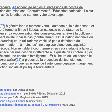
récarité
(26)
accentuée par les suppressions de postes de
tion des missions. Contrairement à l’Éducation nationale, il n’est
 après le début de carrière, voire davantage.
(27)
à généraliser le moment venu, l’autonomie, loin de constituer
 à terme la fin de l’Éducation nationale et du statut de la
seurs. La
modernisation
des conservatoires a révélé la collusion
ent niveleur par le bas (contrairement à l’Éducation nationale où
éthodes
) et un utilitarisme véhiculé par la déferlante du
nsommation – à moins qu’il ne s’agisse d’une consanguinité
 précoce. Non rentable à court terme et en cela inadapté à la loi du
nacé par une gestion indifférente à la qualité des contenus ; or,
éclame une conduite intelligente... Et à l’heure où l’on pousse le
rsonnalisé
(28)
à propos de la procédure de licenciement
 peut ignorer que les enjeux de l’autonomie dépassent largement
ction sociale et politique toute entière.
de l'école
, par Dania Tchalik
pas d'engagement !
, par Sylvie Pébrier, 20 janvier 2013
itisme
par J.-M. Muglioni, 4 février 2013
ond à Sylvie Pébrier,
6 mars 2013
e médaille, réponse de D. Tchalik à J.M. Muglioni
6 mars 2013