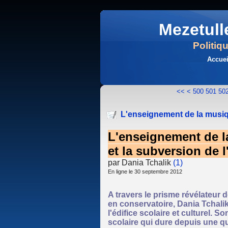
Mezetull
Politiq
Accuei
<<
<
500
501
50
L'enseignement de la musique
L'enseignement de 
et la subversion de l
par Dania Tchalik
(1)
En ligne le 30 septembre 2012
A travers le prisme révélateur 
en conservatoire, Dania Tchalik
l'édifice scolaire et culturel.
scolaire qui dure depuis une q