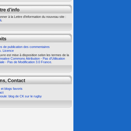
tre d'info
nner à la Lettre d'information du nouveau site :
i
.
its
s de publication des commentaires
s. Licence
vre est mise à disposition selon les termes de la
eative Commons Attribution - Pas d’Utilisation
le - Pas de Modification 3.0 France
.
ns, Contact
 et blogs favoris
act
oule: blog de CK sur le rugby