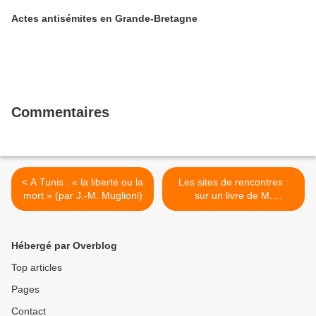
Actes antisémites en Grande-Bretagne
Commentaires
< A Tunis : « la liberté ou la
Les sites de rencontres :
mort » (par J.-M. Muglioni)
sur un livre de M.
Parmentier (par F.
Medriane) >
Hébergé par Overblog
Top articles
Pages
Contact